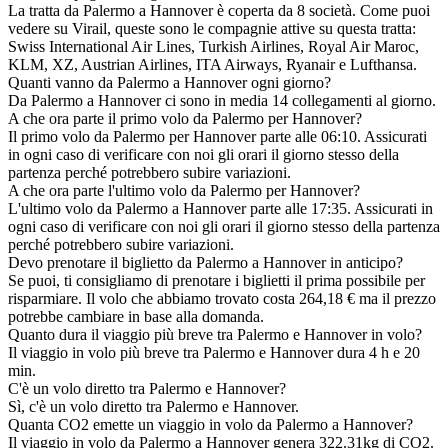
La tratta da Palermo a Hannover è coperta da 8 società. Come puoi
vedere su Virail, queste sono le compagnie attive su questa tratta:
Swiss International Air Lines, Turkish Airlines, Royal Air Maroc,
KLM, XZ, Austrian Airlines, ITA Airways, Ryanair e Lufthansa.
Quanti vanno da Palermo a Hannover ogni giorno?
Da Palermo a Hannover ci sono in media 14 collegamenti al giorno.
A che ora parte il primo volo da Palermo per Hannover?
Il primo volo da Palermo per Hannover parte alle 06:10. Assicurati
in ogni caso di verificare con noi gli orari il giorno stesso della
partenza perché potrebbero subire variazioni.
A che ora parte l'ultimo volo da Palermo per Hannover?
L'ultimo volo da Palermo a Hannover parte alle 17:35. Assicurati in
ogni caso di verificare con noi gli orari il giorno stesso della partenza
perché potrebbero subire variazioni.
Devo prenotare il biglietto da Palermo a Hannover in anticipo?
Se puoi, ti consigliamo di prenotare i biglietti il prima possibile per
risparmiare. Il volo che abbiamo trovato costa 264,18 € ma il prezzo
potrebbe cambiare in base alla domanda.
Quanto dura il viaggio più breve tra Palermo e Hannover in volo?
Il viaggio in volo più breve tra Palermo e Hannover dura 4 h e 20
min.
C'è un volo diretto tra Palermo e Hannover?
Sì, c'è un volo diretto tra Palermo e Hannover.
Quanta CO2 emette un viaggio in volo da Palermo a Hannover?
Il viaggio in volo da Palermo a Hannover genera 322.31kg di CO2.