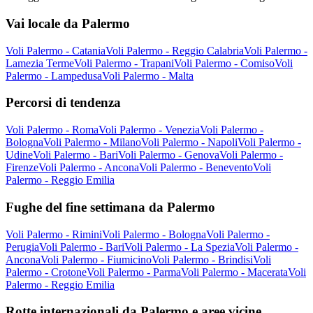
Vai locale da Palermo
Voli Palermo - Catania
Voli Palermo - Reggio Calabria
Voli Palermo -
Lamezia Terme
Voli Palermo - Trapani
Voli Palermo - Comiso
Voli
Palermo - Lampedusa
Voli Palermo - Malta
Percorsi di tendenza
Voli Palermo - Roma
Voli Palermo - Venezia
Voli Palermo -
Bologna
Voli Palermo - Milano
Voli Palermo - Napoli
Voli Palermo -
Udine
Voli Palermo - Bari
Voli Palermo - Genova
Voli Palermo -
Firenze
Voli Palermo - Ancona
Voli Palermo - Benevento
Voli
Palermo - Reggio Emilia
Fughe del fine settimana da Palermo
Voli Palermo - Rimini
Voli Palermo - Bologna
Voli Palermo -
Perugia
Voli Palermo - Bari
Voli Palermo - La Spezia
Voli Palermo -
Ancona
Voli Palermo - Fiumicino
Voli Palermo - Brindisi
Voli
Palermo - Crotone
Voli Palermo - Parma
Voli Palermo - Macerata
Voli
Palermo - Reggio Emilia
Rotte internazionali da Palermo e aree vicine