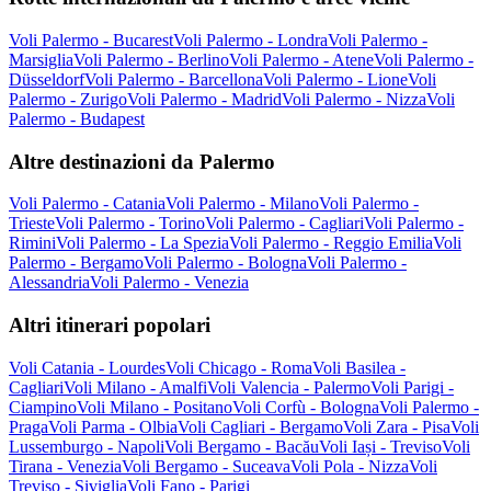
Voli Palermo - Bucarest
Voli Palermo - Londra
Voli Palermo -
Marsiglia
Voli Palermo - Berlino
Voli Palermo - Atene
Voli Palermo -
Düsseldorf
Voli Palermo - Barcellona
Voli Palermo - Lione
Voli
Palermo - Zurigo
Voli Palermo - Madrid
Voli Palermo - Nizza
Voli
Palermo - Budapest
Altre destinazioni da Palermo
Voli Palermo - Catania
Voli Palermo - Milano
Voli Palermo -
Trieste
Voli Palermo - Torino
Voli Palermo - Cagliari
Voli Palermo -
Rimini
Voli Palermo - La Spezia
Voli Palermo - Reggio Emilia
Voli
Palermo - Bergamo
Voli Palermo - Bologna
Voli Palermo -
Alessandria
Voli Palermo - Venezia
Altri itinerari popolari
Voli Catania - Lourdes
Voli Chicago - Roma
Voli Basilea -
Cagliari
Voli Milano - Amalfi
Voli Valencia - Palermo
Voli Parigi -
Ciampino
Voli Milano - Positano
Voli Corfù - Bologna
Voli Palermo -
Praga
Voli Parma - Olbia
Voli Cagliari - Bergamo
Voli Zara - Pisa
Voli
Lussemburgo - Napoli
Voli Bergamo - Bacău
Voli Iași - Treviso
Voli
Tirana - Venezia
Voli Bergamo - Suceava
Voli Pola - Nizza
Voli
Treviso - Siviglia
Voli Fano - Parigi