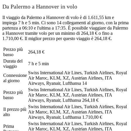
Da Palermo a Hannover in volo
Il viaggio da Palermo a Hannover di volo è di 1.611,55 km e
impiega 7 h e 5 min. Ci sono 14 collegamenti al giorno, con la prima
partenza a 06:10 e l'ultima a 17:35. È possibile viaggiare da Palermo
a Hannover tramite volo per un minimo di 264,18 € o fino a
1.710,00 €. Il miglior prezzo per questo viaggio è 264,18 €.
Prezzo più
264,18 €
basso
Durata del
7 h e 5 min
viaggio
Swiss International Air Lines, Turkish Airlines, Royal
Connessione
Air Maroc, KLM, XZ, Austrian Airlines, ITA
al giorno
Airways, Ryanair, Lufthansa
14
Swiss International Air Lines, Turkish Airlines, Royal
Prezzo più
Air Maroc, KLM, XZ, Austrian Airlines, ITA
basso
Airways, Ryanair, Lufthansa
264,18 €
Swiss International Air Lines, Turkish Airlines, Royal
Il prezzo più
Air Maroc, KLM, XZ, Austrian Airlines, ITA
alto
Airways, Ryanair, Lufthansa
1.710,00 €
Swiss International Air Lines, Turkish Airlines, Royal
Prima
Air Maroc, KLM, XZ, Austrian Airlines, ITA