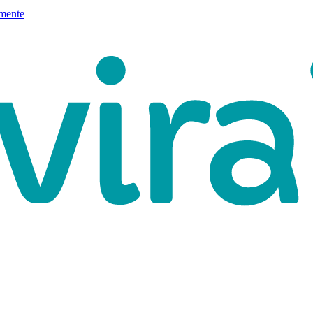
mente