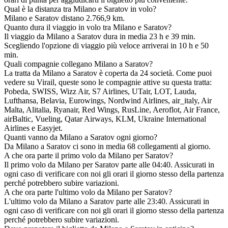
Qual è la distanza tra Milano e Saratov in volo?
Milano e Saratov distano 2.766,9 km.
Quanto dura il viaggio in volo tra Milano e Saratov?
Il viaggio da Milano a Saratov dura in media 23 h e 39 min.
Scegliendo l'opzione di viaggio più veloce arriverai in 10 h e 50
min.
Quali compagnie collegano Milano a Saratov?
La tratta da Milano a Saratov è coperta da 24 società. Come puoi
vedere su Virail, queste sono le compagnie attive su questa tratta:
Pobeda, SWISS, Wizz Air, S7 Airlines, UTair, LOT, Lauda,
Lufthansa, Belavia, Eurowings, Nordwind Airlines, air_italy, Air
Malta, Alitalia, Ryanair, Red Wings, RusLine, Aeroflot, Air France,
airBaltic, Vueling, Qatar Airways, KLM, Ukraine International
Airlines e Easyjet.
Quanti vanno da Milano a Saratov ogni giorno?
Da Milano a Saratov ci sono in media 68 collegamenti al giorno.
A che ora parte il primo volo da Milano per Saratov?
Il primo volo da Milano per Saratov parte alle 04:40. Assicurati in
ogni caso di verificare con noi gli orari il giorno stesso della partenza
perché potrebbero subire variazioni.
A che ora parte l'ultimo volo da Milano per Saratov?
L'ultimo volo da Milano a Saratov parte alle 23:40. Assicurati in
ogni caso di verificare con noi gli orari il giorno stesso della partenza
perché potrebbero subire variazioni.