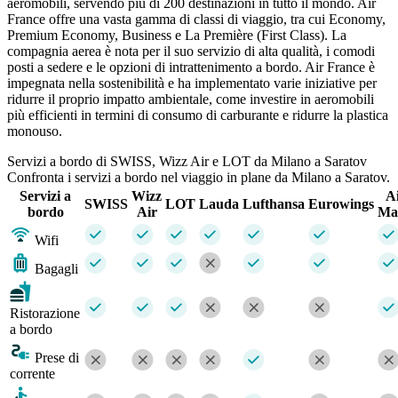
aeromobili, servendo più di 200 destinazioni in tutto il mondo. Air
France offre una vasta gamma di classi di viaggio, tra cui Economy,
Premium Economy, Business e La Première (First Class). La
compagnia aerea è nota per il suo servizio di alta qualità, i comodi
posti a sedere e le opzioni di intrattenimento a bordo. Air France è
impegnata nella sostenibilità e ha implementato varie iniziative per
ridurre il proprio impatto ambientale, come investire in aeromobili
più efficienti in termini di consumo di carburante e ridurre la plastica
monouso.
Servizi a bordo di SWISS, Wizz Air e LOT da Milano a Saratov
Confronta i servizi a bordo nel viaggio in plane da Milano a Saratov.
Servizi a
Wizz
A
SWISS
LOT
Lauda
Lufthansa
Eurowings
bordo
Air
Ma
Wifi
Bagagli
Ristorazione
a bordo
Prese di
corrente