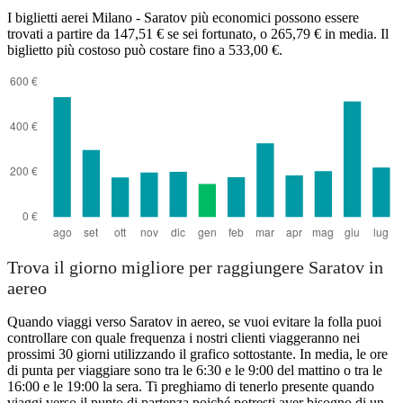
Saratov
I biglietti aerei Milano - Saratov più economici possono essere
trovati a partire da 147,51 € se sei fortunato, o 265,79 € in media. Il
biglietto più costoso può costare fino a 533,00 €.
Milan
Trova il giorno migliore per raggiungere Saratov in
aereo
Quando viaggi verso Saratov in aereo, se vuoi evitare la folla puoi
controllare con quale frequenza i nostri clienti viaggeranno nei
prossimi 30 giorni utilizzando il grafico sottostante. In media, le ore
di punta per viaggiare sono tra le 6:30 e le 9:00 del mattino o tra le
16:00 e le 19:00 la sera. Ti preghiamo di tenerlo presente quando
viaggi verso il punto di partenza poiché potresti aver bisogno di un