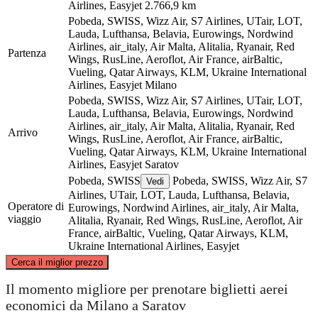
Airlines, Easyjet
2.766,9 km
Pobeda, SWISS, Wizz Air, S7 Airlines, UTair, LOT,
Lauda, Lufthansa, Belavia, Eurowings, Nordwind
Airlines, air_italy, Air Malta, Alitalia, Ryanair, Red
Partenza
Wings, RusLine, Aeroflot, Air France, airBaltic,
Vueling, Qatar Airways, KLM, Ukraine International
Airlines, Easyjet
Milano
Pobeda, SWISS, Wizz Air, S7 Airlines, UTair, LOT,
Lauda, Lufthansa, Belavia, Eurowings, Nordwind
Airlines, air_italy, Air Malta, Alitalia, Ryanair, Red
Arrivo
Wings, RusLine, Aeroflot, Air France, airBaltic,
Vueling, Qatar Airways, KLM, Ukraine International
Airlines, Easyjet
Saratov
Pobeda, SWISS
Pobeda, SWISS, Wizz Air, S7
Vedi
Airlines, UTair, LOT, Lauda, Lufthansa, Belavia,
Operatore di
Eurowings, Nordwind Airlines, air_italy, Air Malta,
viaggio
Alitalia, Ryanair, Red Wings, RusLine, Aeroflot, Air
France, airBaltic, Vueling, Qatar Airways, KLM,
Ukraine International Airlines, Easyjet
©
CARTO
, ©
OpenStreetMap
contributors
Cerca il miglior prezzo
Il momento migliore per prenotare biglietti aerei
economici da Milano a Saratov