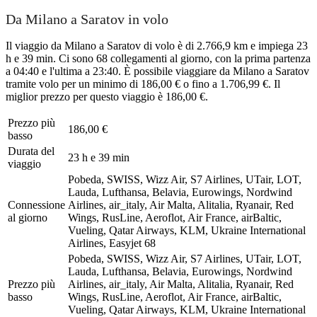
Da Milano a Saratov in volo
Il viaggio da Milano a Saratov di volo è di 2.766,9 km e impiega 23
h e 39 min. Ci sono 68 collegamenti al giorno, con la prima partenza
a 04:40 e l'ultima a 23:40. È possibile viaggiare da Milano a Saratov
tramite volo per un minimo di 186,00 € o fino a 1.706,99 €. Il
miglior prezzo per questo viaggio è 186,00 €.
Prezzo più
186,00 €
basso
Durata del
23 h e 39 min
viaggio
Pobeda, SWISS, Wizz Air, S7 Airlines, UTair, LOT,
Lauda, Lufthansa, Belavia, Eurowings, Nordwind
Connessione
Airlines, air_italy, Air Malta, Alitalia, Ryanair, Red
al giorno
Wings, RusLine, Aeroflot, Air France, airBaltic,
Vueling, Qatar Airways, KLM, Ukraine International
Airlines, Easyjet
68
Pobeda, SWISS, Wizz Air, S7 Airlines, UTair, LOT,
Lauda, Lufthansa, Belavia, Eurowings, Nordwind
Prezzo più
Airlines, air_italy, Air Malta, Alitalia, Ryanair, Red
basso
Wings, RusLine, Aeroflot, Air France, airBaltic,
Vueling, Qatar Airways, KLM, Ukraine International