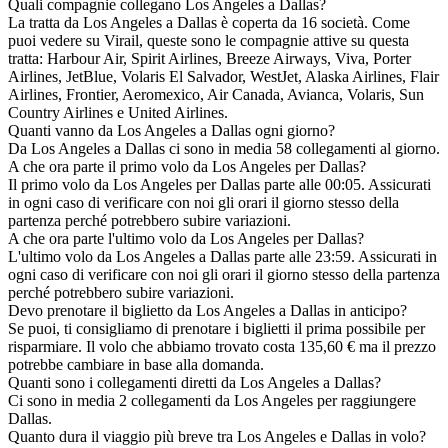
Quali compagnie collegano Los Angeles a Dallas?
La tratta da Los Angeles a Dallas è coperta da 16 società. Come
puoi vedere su Virail, queste sono le compagnie attive su questa
tratta: Harbour Air, Spirit Airlines, Breeze Airways, Viva, Porter
Airlines, JetBlue, Volaris El Salvador, WestJet, Alaska Airlines, Flair
Airlines, Frontier, Aeromexico, Air Canada, Avianca, Volaris, Sun
Country Airlines e United Airlines.
Quanti vanno da Los Angeles a Dallas ogni giorno?
Da Los Angeles a Dallas ci sono in media 58 collegamenti al giorno.
A che ora parte il primo volo da Los Angeles per Dallas?
Il primo volo da Los Angeles per Dallas parte alle 00:05. Assicurati
in ogni caso di verificare con noi gli orari il giorno stesso della
partenza perché potrebbero subire variazioni.
A che ora parte l'ultimo volo da Los Angeles per Dallas?
L'ultimo volo da Los Angeles a Dallas parte alle 23:59. Assicurati in
ogni caso di verificare con noi gli orari il giorno stesso della partenza
perché potrebbero subire variazioni.
Devo prenotare il biglietto da Los Angeles a Dallas in anticipo?
Se puoi, ti consigliamo di prenotare i biglietti il prima possibile per
risparmiare. Il volo che abbiamo trovato costa 135,60 € ma il prezzo
potrebbe cambiare in base alla domanda.
Quanti sono i collegamenti diretti da Los Angeles a Dallas?
Ci sono in media 2 collegamenti da Los Angeles per raggiungere
Dallas.
Quanto dura il viaggio più breve tra Los Angeles e Dallas in volo?