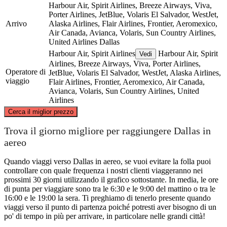
Harbour Air, Spirit Airlines, Breeze Airways, Viva,
Porter Airlines, JetBlue, Volaris El Salvador, WestJet,
Arrivo
Alaska Airlines, Flair Airlines, Frontier, Aeromexico,
Air Canada, Avianca, Volaris, Sun Country Airlines,
United Airlines
Dallas
Harbour Air, Spirit Airlines
Harbour Air, Spirit
Vedi
Airlines, Breeze Airways, Viva, Porter Airlines,
Operatore di
JetBlue, Volaris El Salvador, WestJet, Alaska Airlines,
viaggio
Flair Airlines, Frontier, Aeromexico, Air Canada,
Avianca, Volaris, Sun Country Airlines, United
Airlines
©
CARTO
, ©
OpenStreetMap
contributors
Cerca il miglior prezzo
Trova il giorno migliore per raggiungere Dallas in
aereo
Quando viaggi verso Dallas in aereo, se vuoi evitare la folla puoi
controllare con quale frequenza i nostri clienti viaggeranno nei
Los Angeles, CA
prossimi 30 giorni utilizzando il grafico sottostante. In media, le ore
Dallas, TX
di punta per viaggiare sono tra le 6:30 e le 9:00 del mattino o tra le
16:00 e le 19:00 la sera. Ti preghiamo di tenerlo presente quando
viaggi verso il punto di partenza poiché potresti aver bisogno di un
po' di tempo in più per arrivare, in particolare nelle grandi città!