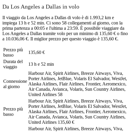
Da Los Angeles a Dallas in volo
Il viaggio da Los Angeles a Dallas di volo è di 1.993,2 km e
impiega 13 h e 52 min. Ci sono 58 collegamenti al giorno, con la
prima partenza a 00:05 e l'ultima a 23:59. È possibile viaggiare da
Los Angeles a Dallas tramite volo per un minimo di 135,60 € o fino
a 10.036,06 €. Il miglior prezzo per questo viaggio è 135,60 €.
Prezzo più
135,60 €
basso
Durata del
13 h e 52 min
viaggio
Harbour Air, Spirit Airlines, Breeze Airways, Viva,
Porter Airlines, JetBlue, Volaris El Salvador, WestJet,
Connessione
Alaska Airlines, Flair Airlines, Frontier, Aeromexico,
al giorno
Air Canada, Avianca, Volaris, Sun Country Airlines,
United Airlines
58
Harbour Air, Spirit Airlines, Breeze Airways, Viva,
Porter Airlines, JetBlue, Volaris El Salvador, WestJet,
Prezzo più
Alaska Airlines, Flair Airlines, Frontier, Aeromexico,
basso
Air Canada, Avianca, Volaris, Sun Country Airlines,
United Airlines
135,60 €
Harbour Air, Spirit Airlines, Breeze Airways, Viva,