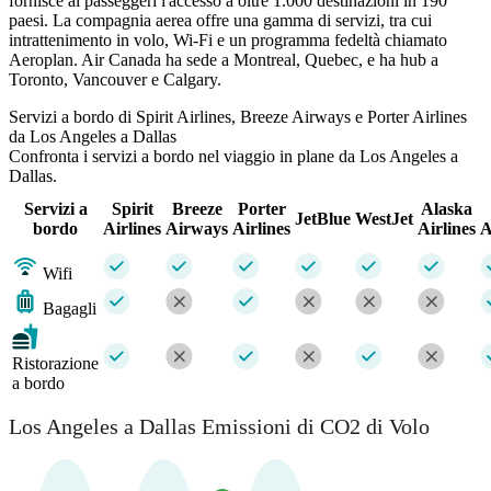
fornisce ai passeggeri l'accesso a oltre 1.000 destinazioni in 190
paesi. La compagnia aerea offre una gamma di servizi, tra cui
intrattenimento in volo, Wi-Fi e un programma fedeltà chiamato
Aeroplan. Air Canada ha sede a Montreal, Quebec, e ha hub a
Toronto, Vancouver e Calgary.
Servizi a bordo di Spirit Airlines, Breeze Airways e Porter Airlines
da Los Angeles a Dallas
Confronta i servizi a bordo nel viaggio in plane da Los Angeles a
Dallas.
Servizi a
Spirit
Breeze
Porter
Alaska
JetBlue
WestJet
bordo
Airlines
Airways
Airlines
Airlines
A
Wifi
Bagagli
Ristorazione
a bordo
Los Angeles a Dallas Emissioni di CO2 di Volo