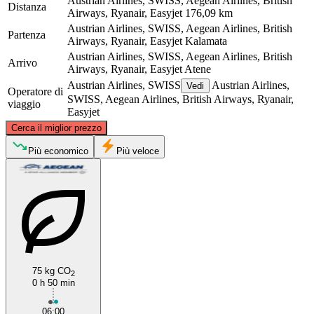
Austrian Airlines, SWISS, Aegean Airlines, British
Distanza
Airways, Ryanair, Easyjet
176,09 km
Austrian Airlines, SWISS, Aegean Airlines, British
Partenza
Airways, Ryanair, Easyjet
Kalamata
Austrian Airlines, SWISS, Aegean Airlines, British
Arrivo
Airways, Ryanair, Easyjet
Atene
Austrian Airlines, SWISS
Austrian Airlines,
Vedi
Operatore di
SWISS, Aegean Airlines, British Airways, Ryanair,
viaggio
Easyjet
©
CARTO
, ©
OpenStreetMap
contributors
Cerca il miglior prezzo
Athens
Più economico
Più veloce
75 kg CO
2
0 h 50 min
Kalamata
06:00