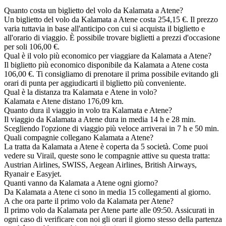
Quanto costa un biglietto del volo da Kalamata a Atene?
Un biglietto del volo da Kalamata a Atene costa 254,15 €. Il prezzo
varia tuttavia in base all'anticipo con cui si acquista il biglietto e
all'orario di viaggio. È possibile trovare biglietti a prezzi d'occasione
per soli 106,00 €.
Qual è il volo più economico per viaggiare da Kalamata a Atene?
Il biglietto più economico disponibile da Kalamata a Atene costa
106,00 €. Ti consigliamo di prenotare il prima possibile evitando gli
orari di punta per aggiudicarti il biglietto più conveniente.
Qual è la distanza tra Kalamata e Atene in volo?
Kalamata e Atene distano 176,09 km.
Quanto dura il viaggio in volo tra Kalamata e Atene?
Il viaggio da Kalamata a Atene dura in media 14 h e 28 min.
Scegliendo l'opzione di viaggio più veloce arriverai in 7 h e 50 min.
Quali compagnie collegano Kalamata a Atene?
La tratta da Kalamata a Atene è coperta da 5 società. Come puoi
vedere su Virail, queste sono le compagnie attive su questa tratta:
Austrian Airlines, SWISS, Aegean Airlines, British Airways,
Ryanair e Easyjet.
Quanti vanno da Kalamata a Atene ogni giorno?
Da Kalamata a Atene ci sono in media 15 collegamenti al giorno.
A che ora parte il primo volo da Kalamata per Atene?
Il primo volo da Kalamata per Atene parte alle 09:50. Assicurati in
ogni caso di verificare con noi gli orari il giorno stesso della partenza