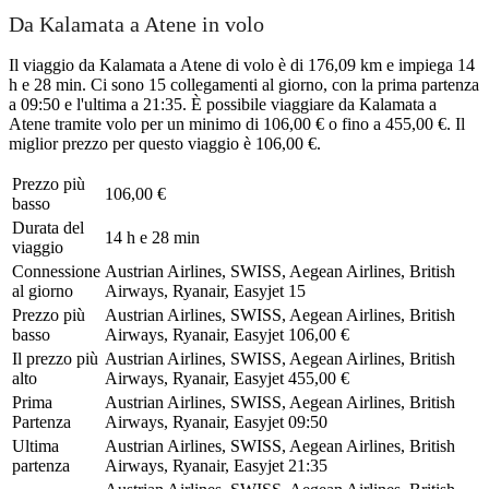
Da Kalamata a Atene in volo
Il viaggio da Kalamata a Atene di volo è di 176,09 km e impiega 14
h e 28 min. Ci sono 15 collegamenti al giorno, con la prima partenza
a 09:50 e l'ultima a 21:35. È possibile viaggiare da Kalamata a
Atene tramite volo per un minimo di 106,00 € o fino a 455,00 €. Il
miglior prezzo per questo viaggio è 106,00 €.
Prezzo più
106,00 €
basso
Durata del
14 h e 28 min
viaggio
Connessione
Austrian Airlines, SWISS, Aegean Airlines, British
al giorno
Airways, Ryanair, Easyjet
15
Prezzo più
Austrian Airlines, SWISS, Aegean Airlines, British
basso
Airways, Ryanair, Easyjet
106,00 €
Il prezzo più
Austrian Airlines, SWISS, Aegean Airlines, British
alto
Airways, Ryanair, Easyjet
455,00 €
Prima
Austrian Airlines, SWISS, Aegean Airlines, British
Partenza
Airways, Ryanair, Easyjet
09:50
Ultima
Austrian Airlines, SWISS, Aegean Airlines, British
partenza
Airways, Ryanair, Easyjet
21:35