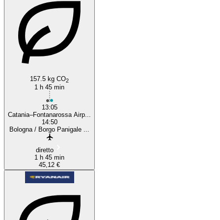
157.5 kg CO
2
1 h 45 min
13:05
Catania–Fontanarossa Airp...
14:50
Bologna / Borgo Panigale ...
diretto
1 h 45 min
45,12 €