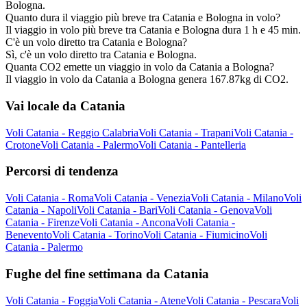
Bologna.
Quanto dura il viaggio più breve tra Catania e Bologna in volo?
Il viaggio in volo più breve tra Catania e Bologna dura 1 h e 45 min.
C'è un volo diretto tra Catania e Bologna?
Sì, c'è un volo diretto tra Catania e Bologna.
Quanta CO2 emette un viaggio in volo da Catania a Bologna?
Il viaggio in volo da Catania a Bologna genera 167.87kg di CO2.
Vai locale da Catania
Voli Catania - Reggio Calabria
Voli Catania - Trapani
Voli Catania -
Crotone
Voli Catania - Palermo
Voli Catania - Pantelleria
Percorsi di tendenza
Voli Catania - Roma
Voli Catania - Venezia
Voli Catania - Milano
Voli
Catania - Napoli
Voli Catania - Bari
Voli Catania - Genova
Voli
Catania - Firenze
Voli Catania - Ancona
Voli Catania -
Benevento
Voli Catania - Torino
Voli Catania - Fiumicino
Voli
Catania - Palermo
Fughe del fine settimana da Catania
Voli Catania - Foggia
Voli Catania - Atene
Voli Catania - Pescara
Voli