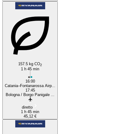
157.5 kg CO
2
1 h 45 min
16:00
Catania–Fontanarossa Airp...
17:45
Bologna / Borgo Panigale ...
diretto
1 h 45 min
45,12 €