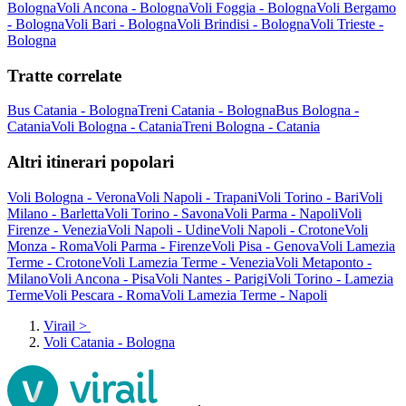
Bologna
Voli Ancona - Bologna
Voli Foggia - Bologna
Voli Bergamo
- Bologna
Voli Bari - Bologna
Voli Brindisi - Bologna
Voli Trieste -
Bologna
Tratte correlate
Bus Catania - Bologna
Treni Catania - Bologna
Bus Bologna -
Catania
Voli Bologna - Catania
Treni Bologna - Catania
Altri itinerari popolari
Voli Bologna - Verona
Voli Napoli - Trapani
Voli Torino - Bari
Voli
Milano - Barletta
Voli Torino - Savona
Voli Parma - Napoli
Voli
Firenze - Venezia
Voli Napoli - Udine
Voli Napoli - Crotone
Voli
Monza - Roma
Voli Parma - Firenze
Voli Pisa - Genova
Voli Lamezia
Terme - Crotone
Voli Lamezia Terme - Venezia
Voli Metaponto -
Milano
Voli Ancona - Pisa
Voli Nantes - Parigi
Voli Torino - Lamezia
Terme
Voli Pescara - Roma
Voli Lamezia Terme - Napoli
Virail
>
Voli Catania - Bologna