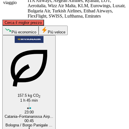
ITA Airways, Aegean Airlines, Ryanair, LOT,
viaggio
Aeroitalia, Wizz Air Malta, KLM, Eurowings, Luxair,
Bulgaria Air, Turkish Airlines, Etihad Airways,
FlexFlight, SWISS, Lufthansa, Emirates
©
CARTO
, ©
OpenStreetMap
contributors
Cerca il miglior prezzo
Bologna
Più economico
Più veloce
Catania
157.5 kg CO
2
1 h 45 min
23:00
Catania–Fontanarossa Airp...
00:45
Bologna / Borgo Panigale ...