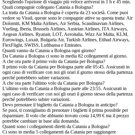
Scegliendo l'opzione di viaggio più veloce arriverai in 1 h e 45 min.
Quali compagnie collegano Catania a Bologna?
La tratta da Catania a Bologna è coperta da 23 società. Come puoi
vedere su Virail, queste sono le compagnie attive su questa tratta: Air
Dolomiti, KM Malta Airlines, Air Serbia, Scandinavian Airlines,
Vueling, Iberia, Brussels Airlines, Austrian Airlines, ITA Airways,
Aegean Airlines, Ryanair, LOT, Aeroitalia, Wizz Air Malta, KLM,
Eurowings, Luxair, Bulgaria Air, Turkish Airlines, Etihad Airways,
FlexFlight, SWISS, Lufthansa e Emirates.
Quanti vanno da Catania a Bologna ogni giorno?
Da Catania a Bologna ci sono in media 82 collegamenti al giorno.
A che ora parte il primo volo da Catania per Bologna?
Il primo volo da Catania per Bologna parte alle 05:45. Assicurati in
ogni caso di verificare con noi gli orari il giorno stesso della partenza
perché potrebbero subire variazioni.
A che ora parte l'ultimo volo da Catania per Bologna?
L'ultimo volo da Catania a Bologna parte alle 23:55. Assicurati in
ogni caso di verificare con noi gli orari il giorno stesso della partenza
perché potrebbero subire variazioni.
Devo prenotare il biglietto da Catania a Bologna in anticipo?
Se puoi, ti consigliamo di prenotare i biglietti il prima possibile per
risparmiare. Il volo che abbiamo trovato costa 14,99 € ma il prezzo
potrebbe cambiare in base alla domanda.
Quanti sono i collegamenti diretti da Catania a Bologna?
Ci sono in media 5 collegamenti da Catania per raggiungere