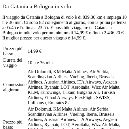
Da Catania a Bologna in volo
Il viaggio da Catania a Bologna di volo è di 839,36 km e impiega 10
h e 36 min. Ci sono 82 collegamenti al giorno, con la prima partenza
a 05:45 e l'ultima a 23:55. È possibile viaggiare da Catania a
Bologna tramite volo per un minimo di 14,99 € o fino a 2.436,20 €.
Il miglior prezzo per questo viaggio è 14,99 €.
Prezzo più
14,99 €
basso
Durata del
10 h e 36 min
viaggio
Air Dolomiti, KM Malta Airlines, Air Serbia,
Scandinavian Airlines, Vueling, Iberia, Brussels
Airlines, Austrian Airlines, ITA Airways, Aegean
Connessione
Airlines, Ryanair, LOT, Aeroitalia, Wizz Air Malta,
al giorno
KLM, Eurowings, Luxair, Bulgaria Air, Turkish
Airlines, Etihad Airways, FlexFlight, SWISS,
Lufthansa, Emirates
82
Air Dolomiti, KM Malta Airlines, Air Serbia,
Scandinavian Airlines, Vueling, Iberia, Brussels
Airlines, Austrian Airlines, ITA Airways, Aegean
Prezzo più
Airlines, Ryanair, LOT, Aeroitalia, Wizz Air Malta,
basso