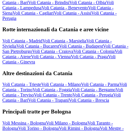
Catania - Bari
Voli Catania - Brindisi
Voli Catania - Olbia
Voli
Catania - Lampedusa
Voli Catania - Benevento
Voli Catania -
Siena
Voli Catania - Cagliari
Voli Catania - Assisi
Voli Catania -
Perugia
Rotte internazionali da Catania e aree vicine
Voli Catania - Madrid
Voli Catania - Marsiglia
Voli Catania -
Siviglia
Voli Catania - Bucarest
Voli Catania - Budapest
Voli Catania -
San Pietroburgo
Voli Catania - Craiova
Voli Catania - Colonia
Voli
Catania - Atene
Voli Catania - Vienna
Voli Catania - Praga
Voli
Catania - Ginevra
Altre destinazioni da Catania
Voli Catania - Trieste
Voli Catania - Milano
Voli Catania - Parma
Voli
Catania - Torino
Voli Catania - Foggia
Voli Catania - Bergamo
Voli
Catania - Treviso
Voli Catania - Trento
Voli Catania - Perugia
Voli
Catania - Bari
Voli Catania - Trapani
Voli Catania - Brescia
Principali tratte per Bologna
Voli Messina - Bologna
Voli Milano - Bologna
Voli Taranto -
Bologna
Voli Torino - Bologna
Voli Rimini - Bologna
Voli Mestre -