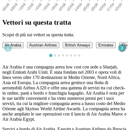
Vettori su questa tratta
Scopri di più sui vettori su questa tratta.
Air Arabia
Austrian Airlines
British Airways
Emirates
Flix
Air Arabia è una compagnia aerea low cost con sede a Sharjah,
negli Emirati Arabi Uniti. È stata fondata nel 2003 e opera voli di
linea verso oltre 170 destinazioni in Medio Oriente, Nord Africa,
Asia ed Europa. La compagnia aerea gestisce una flotta di
aeromobili Airbus A320 e offre una gamma di servizi tra cui check-
in online, pasti a bordo e franchigia bagaglio. Air Arabia è nota per
le sue tariffe convenienti e ha vinto numerosi premi per i suoi
servizi, tra cui la migliore compagnia aerea a basso costo del Medio
Oriente agli Skytrax World Airline Awards. La compagnia aerea ha
anche ampliato le sue operazioni con il lancio di Air Arabia Maroc e
Air Arabia Egypt.
Servizi a bordo di Air Arabia, Easyjet e Austrian Airlines da Brescia