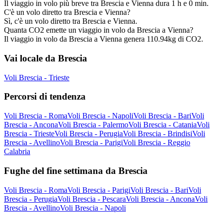
Il viaggio in volo più breve tra Brescia e Vienna dura 1 h e 0 min.
C'è un volo diretto tra Brescia e Vienna?
Sì, c'è un volo diretto tra Brescia e Vienna.
Quanta CO2 emette un viaggio in volo da Brescia a Vienna?
Il viaggio in volo da Brescia a Vienna genera 110.94kg di CO2.
Vai locale da Brescia
Voli Brescia - Trieste
Percorsi di tendenza
Voli Brescia - Roma
Voli Brescia - Napoli
Voli Brescia - Bari
Voli
Brescia - Ancona
Voli Brescia - Palermo
Voli Brescia - Catania
Voli
Brescia - Trieste
Voli Brescia - Perugia
Voli Brescia - Brindisi
Voli
Brescia - Avellino
Voli Brescia - Parigi
Voli Brescia - Reggio
Calabria
Fughe del fine settimana da Brescia
Voli Brescia - Roma
Voli Brescia - Parigi
Voli Brescia - Bari
Voli
Brescia - Perugia
Voli Brescia - Pescara
Voli Brescia - Ancona
Voli
Brescia - Avellino
Voli Brescia - Napoli