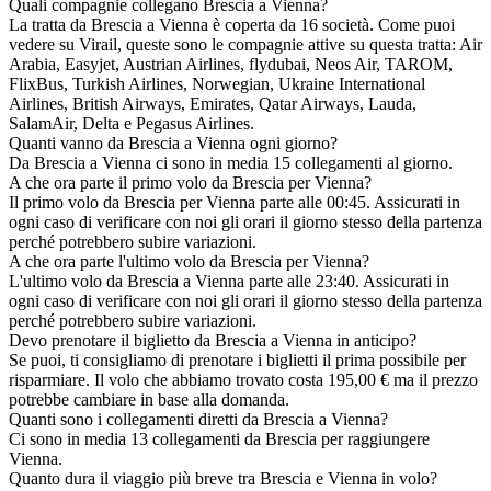
Quali compagnie collegano Brescia a Vienna?
La tratta da Brescia a Vienna è coperta da 16 società. Come puoi
vedere su Virail, queste sono le compagnie attive su questa tratta: Air
Arabia, Easyjet, Austrian Airlines, flydubai, Neos Air, TAROM,
FlixBus, Turkish Airlines, Norwegian, Ukraine International
Airlines, British Airways, Emirates, Qatar Airways, Lauda,
SalamAir, Delta e Pegasus Airlines.
Quanti vanno da Brescia a Vienna ogni giorno?
Da Brescia a Vienna ci sono in media 15 collegamenti al giorno.
A che ora parte il primo volo da Brescia per Vienna?
Il primo volo da Brescia per Vienna parte alle 00:45. Assicurati in
ogni caso di verificare con noi gli orari il giorno stesso della partenza
perché potrebbero subire variazioni.
A che ora parte l'ultimo volo da Brescia per Vienna?
L'ultimo volo da Brescia a Vienna parte alle 23:40. Assicurati in
ogni caso di verificare con noi gli orari il giorno stesso della partenza
perché potrebbero subire variazioni.
Devo prenotare il biglietto da Brescia a Vienna in anticipo?
Se puoi, ti consigliamo di prenotare i biglietti il prima possibile per
risparmiare. Il volo che abbiamo trovato costa 195,00 € ma il prezzo
potrebbe cambiare in base alla domanda.
Quanti sono i collegamenti diretti da Brescia a Vienna?
Ci sono in media 13 collegamenti da Brescia per raggiungere
Vienna.
Quanto dura il viaggio più breve tra Brescia e Vienna in volo?