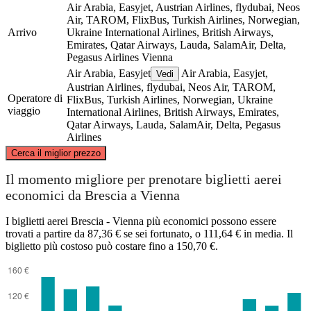
Air Arabia, Easyjet, Austrian Airlines, flydubai, Neos
Air, TAROM, FlixBus, Turkish Airlines, Norwegian,
Arrivo
Ukraine International Airlines, British Airways,
Emirates, Qatar Airways, Lauda, SalamAir, Delta,
Pegasus Airlines
Vienna
Air Arabia, Easyjet
Air Arabia, Easyjet,
Vedi
Austrian Airlines, flydubai, Neos Air, TAROM,
Operatore di
FlixBus, Turkish Airlines, Norwegian, Ukraine
viaggio
International Airlines, British Airways, Emirates,
Qatar Airways, Lauda, SalamAir, Delta, Pegasus
Airlines
©
CARTO
, ©
OpenStreetMap
contributors
Cerca il miglior prezzo
Vienna
Il momento migliore per prenotare biglietti aerei
economici da Brescia a Vienna
I biglietti aerei Brescia - Vienna più economici possono essere
trovati a partire da 87,36 € se sei fortunato, o 111,64 € in media. Il
biglietto più costoso può costare fino a 150,70 €.
Brescia