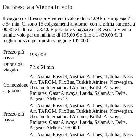
Da Brescia a Vienna in volo
Il viaggio da Brescia a Vienna di volo è di 554,69 km e impiega 7 h
e 54 min. Ci sono 15 collegamenti al giorno, con la prima partenza a
00:45 e l'ultima a 23:40. È possibile viaggiare da Brescia a Vienna
tramite volo per un minimo di 195,00 € o fino a 1.439,00 €. Il
miglior prezzo per questo viaggio è 195,00 €.
Prezzo più
195,00 €
basso
Durata del
7 h e 54 min
viaggio
Air Arabia, Easyjet, Austrian Airlines, flydubai, Neos
Air, TAROM, FlixBus, Turkish Airlines, Norwegian,
Connessione
Ukraine International Airlines, British Airways,
al giorno
Emirates, Qatar Airways, Lauda, SalamAir, Delta,
Pegasus Airlines
15
Air Arabia, Easyjet, Austrian Airlines, flydubai, Neos
Air, TAROM, FlixBus, Turkish Airlines, Norwegian,
Prezzo più
Ukraine International Airlines, British Airways,
basso
Emirates, Qatar Airways, Lauda, SalamAir, Delta,
Pegasus Airlines
195,00 €
Air Arabia, Easyjet, Austrian Airlines, flydubai, Neos