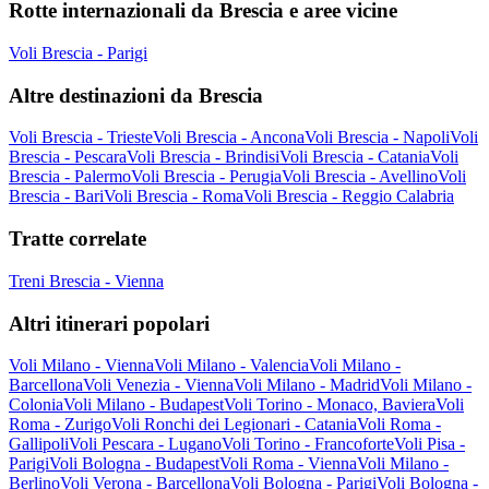
Rotte internazionali da Brescia e aree vicine
Voli Brescia - Parigi
Altre destinazioni da Brescia
Voli Brescia - Trieste
Voli Brescia - Ancona
Voli Brescia - Napoli
Voli
Brescia - Pescara
Voli Brescia - Brindisi
Voli Brescia - Catania
Voli
Brescia - Palermo
Voli Brescia - Perugia
Voli Brescia - Avellino
Voli
Brescia - Bari
Voli Brescia - Roma
Voli Brescia - Reggio Calabria
Tratte correlate
Treni Brescia - Vienna
Altri itinerari popolari
Voli Milano - Vienna
Voli Milano - Valencia
Voli Milano -
Barcellona
Voli Venezia - Vienna
Voli Milano - Madrid
Voli Milano -
Colonia
Voli Milano - Budapest
Voli Torino - Monaco, Baviera
Voli
Roma - Zurigo
Voli Ronchi dei Legionari - Catania
Voli Roma -
Gallipoli
Voli Pescara - Lugano
Voli Torino - Francoforte
Voli Pisa -
Parigi
Voli Bologna - Budapest
Voli Roma - Vienna
Voli Milano -
Berlino
Voli Verona - Barcellona
Voli Bologna - Parigi
Voli Bologna -