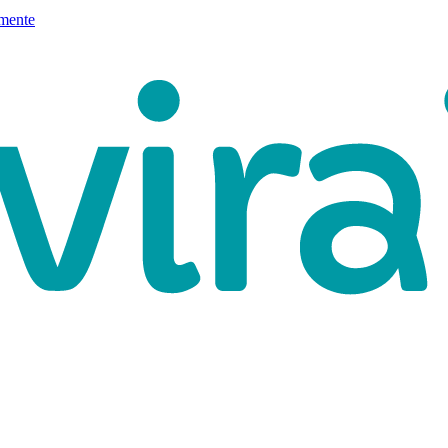
mente