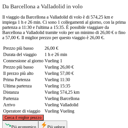
Da Barcellona a Valladolid in volo
Il viaggio da Barcellona a Valladolid di volo è di 574,25 km e
impiega 1 h e 26 min. Ci sono 1 collegamenti al giorno, con la prima
partenza a 11:30 e l'ultima a 15:35. È possibile viaggiare da
Barcellona a Valladolid tramite volo per un minimo di 26,00 € o fino
a 57,00 €. Il miglior prezzo per questo viaggio è 26,00 €.
Prezzo più basso
26,00 €
Durata del viaggio
1 h e 26 min
Connessione al giorno
Vueling
1
Prezzo più basso
Vueling
26,00 €
Il prezzo più alto
Vueling
57,00 €
Prima Partenza
Vueling
11:30
Ultima partenza
Vueling
15:35
Distanza
Vueling
574,25 km
Partenza
Vueling
Barcellona
Arrivo
Vueling
Valladolid
Operatore di viaggio
Vueling
Vueling
©
CARTO
, ©
OpenStreetMap
contributors
Cerca il miglior prezzo
Più economico
Più veloce