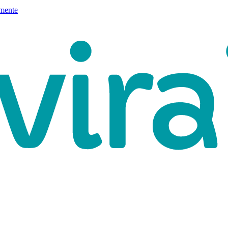
mente