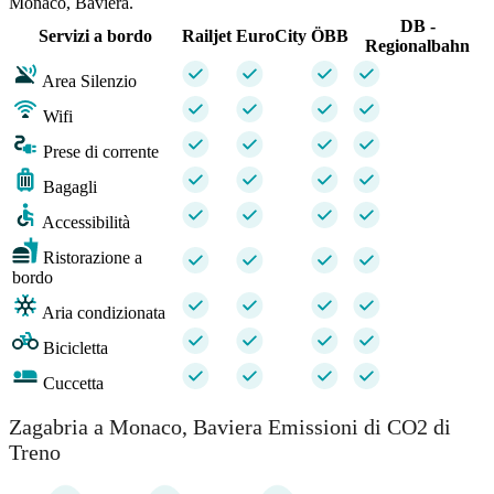
Monaco, Baviera.
DB -
Servizi a bordo
Railjet
EuroCity
ÖBB
Regionalbahn
Area Silenzio
Wifi
Prese di corrente
Bagagli
Accessibilità
Ristorazione a
bordo
Aria condizionata
Bicicletta
Cuccetta
Zagabria a Monaco, Baviera Emissioni di CO2 di
Treno