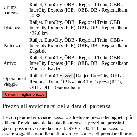
Railjet, EuroCity, ÖBB - Regional Train, ÖBB -
Ultima
InterCity Express (ICE), ÖBB, DB - Regionalbahn
partenza
20:38
Railjet, EuroCity, ÖBB - Regional Train, ÖBB -
Distanza
InterCity Express (ICE), ÖBB, DB - Regionalbahn
422,6 km
Railjet, EuroCity, ÖBB - Regional Train, ÖBB -
Partenza
InterCity Express (ICE), ÖBB, DB - Regionalbahn
Zagabria
Railjet, EuroCity, ÖBB - Regional Train, ÖBB -
Arrivo
InterCity Express (ICE), ÖBB, DB - Regionalbahn
Monaco, Baviera
Railjet, EuroCity
Railjet, EuroCity, ÖBB -
Vedi
Operatore di
Regional Train, ÖBB - InterCity Express (ICE),
viaggio
ÖBB, DB - Regionalbahn
©
CARTO
, ©
OpenStreetMap
contributors
Cerca il miglior prezzo
Munich
Prezzo all'avvicinarsi della data di partenza
Le compagnie ferroviarie possono addebitare prezzi dei biglietti più
alti con l'avvicinarsi della data di partenza. I prezzi nei prossimi
giorni possono variare da circa 33,99 € a 100,47 € ma possono
essere soggetti a modifiche. Il nostro consiglio è di prenotare il prima