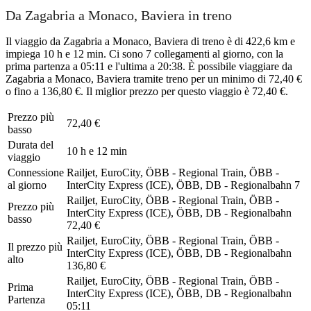
Da Zagabria a Monaco, Baviera in treno
Il viaggio da Zagabria a Monaco, Baviera di treno è di 422,6 km e
impiega 10 h e 12 min. Ci sono 7 collegamenti al giorno, con la
prima partenza a 05:11 e l'ultima a 20:38. È possibile viaggiare da
Zagabria a Monaco, Baviera tramite treno per un minimo di 72,40 €
o fino a 136,80 €. Il miglior prezzo per questo viaggio è 72,40 €.
Prezzo più
72,40 €
basso
Durata del
10 h e 12 min
viaggio
Connessione
Railjet, EuroCity, ÖBB - Regional Train, ÖBB -
al giorno
InterCity Express (ICE), ÖBB, DB - Regionalbahn
7
Railjet, EuroCity, ÖBB - Regional Train, ÖBB -
Prezzo più
InterCity Express (ICE), ÖBB, DB - Regionalbahn
basso
72,40 €
Railjet, EuroCity, ÖBB - Regional Train, ÖBB -
Il prezzo più
InterCity Express (ICE), ÖBB, DB - Regionalbahn
alto
136,80 €
Railjet, EuroCity, ÖBB - Regional Train, ÖBB -
Prima
InterCity Express (ICE), ÖBB, DB - Regionalbahn
Partenza
05:11