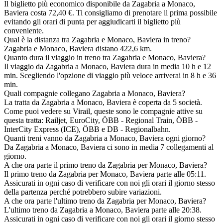
Il biglietto più economico disponibile da Zagabria a Monaco,
Baviera costa 72,40 €. Ti consigliamo di prenotare il prima possibile
evitando gli orari di punta per aggiudicarti il biglietto più
conveniente.
Qual è la distanza tra Zagabria e Monaco, Baviera in treno?
Zagabria e Monaco, Baviera distano 422,6 km.
Quanto dura il viaggio in treno tra Zagabria e Monaco, Baviera?
Il viaggio da Zagabria a Monaco, Baviera dura in media 10 h e 12
min. Scegliendo l'opzione di viaggio più veloce arriverai in 8 h e 36
min.
Quali compagnie collegano Zagabria a Monaco, Baviera?
La tratta da Zagabria a Monaco, Baviera è coperta da 5 società.
Come puoi vedere su Virail, queste sono le compagnie attive su
questa tratta: Railjet, EuroCity, ÖBB - Regional Train, ÖBB -
InterCity Express (ICE), ÖBB e DB - Regionalbahn.
Quanti treni vanno da Zagabria a Monaco, Baviera ogni giorno?
Da Zagabria a Monaco, Baviera ci sono in media 7 collegamenti al
giorno.
A che ora parte il primo treno da Zagabria per Monaco, Baviera?
Il primo treno da Zagabria per Monaco, Baviera parte alle 05:11.
Assicurati in ogni caso di verificare con noi gli orari il giorno stesso
della partenza perché potrebbero subire variazioni.
A che ora parte l'ultimo treno da Zagabria per Monaco, Baviera?
L'ultimo treno da Zagabria a Monaco, Baviera parte alle 20:38.
Assicurati in ogni caso di verificare con noi gli orari il giorno stesso