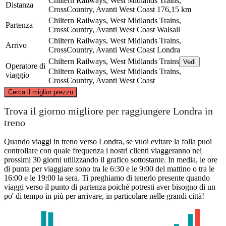
Chiltern Railways, West Midlands Trains,
Distanza
CrossCountry, Avanti West Coast
176,15 km
Chiltern Railways, West Midlands Trains,
Partenza
CrossCountry, Avanti West Coast
Walsall
Chiltern Railways, West Midlands Trains,
Arrivo
CrossCountry, Avanti West Coast
Londra
Chiltern Railways, West Midlands Trains
Vedi
Operatore di
Chiltern Railways, West Midlands Trains,
viaggio
CrossCountry, Avanti West Coast
©
CARTO
, ©
OpenStreetMap
contributors
Cerca il miglior prezzo
Walsall
Trova il giorno migliore per raggiungere Londra in
treno
Quando viaggi in treno verso Londra, se vuoi evitare la folla puoi
controllare con quale frequenza i nostri clienti viaggeranno nei
prossimi 30 giorni utilizzando il grafico sottostante. In media, le ore
di punta per viaggiare sono tra le 6:30 e le 9:00 del mattino o tra le
16:00 e le 19:00 la sera. Ti preghiamo di tenerlo presente quando
viaggi verso il punto di partenza poiché potresti aver bisogno di un
po' di tempo in più per arrivare, in particolare nelle grandi città!
London