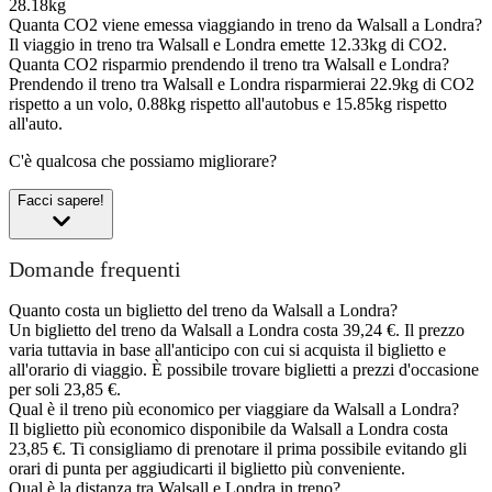
28.18kg
Quanta CO2 viene emessa viaggiando in treno da Walsall a Londra?
Il viaggio in treno tra Walsall e Londra emette 12.33kg di CO2.
Quanta CO2 risparmio prendendo il treno tra Walsall e Londra?
Prendendo il treno tra Walsall e Londra risparmierai 22.9kg di CO2
rispetto a un volo, 0.88kg rispetto all'autobus e 15.85kg rispetto
all'auto.
C'è qualcosa che possiamo migliorare?
Facci sapere!
Domande frequenti
Quanto costa un biglietto del treno da Walsall a Londra?
Un biglietto del treno da Walsall a Londra costa 39,24 €. Il prezzo
varia tuttavia in base all'anticipo con cui si acquista il biglietto e
all'orario di viaggio. È possibile trovare biglietti a prezzi d'occasione
per soli 23,85 €.
Qual è il treno più economico per viaggiare da Walsall a Londra?
Il biglietto più economico disponibile da Walsall a Londra costa
23,85 €. Ti consigliamo di prenotare il prima possibile evitando gli
orari di punta per aggiudicarti il biglietto più conveniente.
Qual è la distanza tra Walsall e Londra in treno?