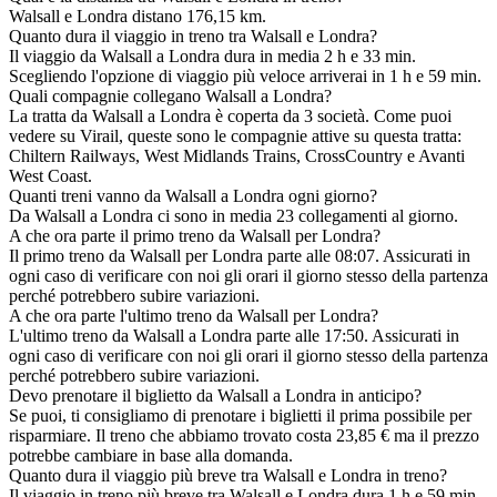
Walsall e Londra distano 176,15 km.
Quanto dura il viaggio in treno tra Walsall e Londra?
Il viaggio da Walsall a Londra dura in media 2 h e 33 min.
Scegliendo l'opzione di viaggio più veloce arriverai in 1 h e 59 min.
Quali compagnie collegano Walsall a Londra?
La tratta da Walsall a Londra è coperta da 3 società. Come puoi
vedere su Virail, queste sono le compagnie attive su questa tratta:
Chiltern Railways, West Midlands Trains, CrossCountry e Avanti
West Coast.
Quanti treni vanno da Walsall a Londra ogni giorno?
Da Walsall a Londra ci sono in media 23 collegamenti al giorno.
A che ora parte il primo treno da Walsall per Londra?
Il primo treno da Walsall per Londra parte alle 08:07. Assicurati in
ogni caso di verificare con noi gli orari il giorno stesso della partenza
perché potrebbero subire variazioni.
A che ora parte l'ultimo treno da Walsall per Londra?
L'ultimo treno da Walsall a Londra parte alle 17:50. Assicurati in
ogni caso di verificare con noi gli orari il giorno stesso della partenza
perché potrebbero subire variazioni.
Devo prenotare il biglietto da Walsall a Londra in anticipo?
Se puoi, ti consigliamo di prenotare i biglietti il prima possibile per
risparmiare. Il treno che abbiamo trovato costa 23,85 € ma il prezzo
potrebbe cambiare in base alla domanda.
Quanto dura il viaggio più breve tra Walsall e Londra in treno?
Il viaggio in treno più breve tra Walsall e Londra dura 1 h e 59 min.