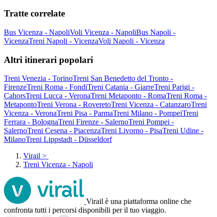
Tratte correlate
Bus Vicenza - Napoli
Voli Vicenza - Napoli
Bus Napoli -
Vicenza
Treni Napoli - Vicenza
Voli Napoli - Vicenza
Altri itinerari popolari
Treni Venezia - Torino
Treni San Benedetto del Tronto -
Firenze
Treni Roma - Fondi
Treni Catania - Giarre
Treni Parigi -
Cahors
Treni Lucca - Verona
Treni Metaponto - Roma
Treni Roma -
Metaponto
Treni Verona - Rovereto
Treni Vicenza - Catanzaro
Treni
Vicenza - Verona
Treni Pisa - Parma
Treni Milano - Pompei
Treni
Ferrara - Bologna
Treni Firenze - Salerno
Treni Pompei -
Salerno
Treni Cesena - Piacenza
Treni Livorno - Pisa
Treni Udine -
Milano
Treni Lippstadt - Düsseldorf
Virail
>
Treni Vicenza - Napoli
Virail è una piattaforma online che
confronta tutti i percorsi disponibili per il tuo viaggio.