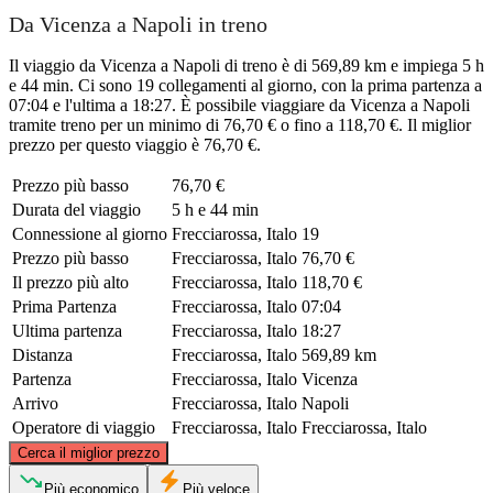
Da Vicenza a Napoli in treno
Il viaggio da Vicenza a Napoli di treno è di 569,89 km e impiega 5 h
e 44 min. Ci sono 19 collegamenti al giorno, con la prima partenza a
07:04 e l'ultima a 18:27. È possibile viaggiare da Vicenza a Napoli
tramite treno per un minimo di 76,70 € o fino a 118,70 €. Il miglior
prezzo per questo viaggio è 76,70 €.
Prezzo più basso
76,70 €
Durata del viaggio
5 h e 44 min
Connessione al giorno
Frecciarossa, Italo
19
Prezzo più basso
Frecciarossa, Italo
76,70 €
Il prezzo più alto
Frecciarossa, Italo
118,70 €
Prima Partenza
Frecciarossa, Italo
07:04
Ultima partenza
Frecciarossa, Italo
18:27
Distanza
Frecciarossa, Italo
569,89 km
Partenza
Frecciarossa, Italo
Vicenza
Arrivo
Frecciarossa, Italo
Napoli
Operatore di viaggio
Frecciarossa, Italo
Frecciarossa, Italo
©
CARTO
, ©
OpenStreetMap
contributors
Cerca il miglior prezzo
Vicenza
Più economico
Più veloce