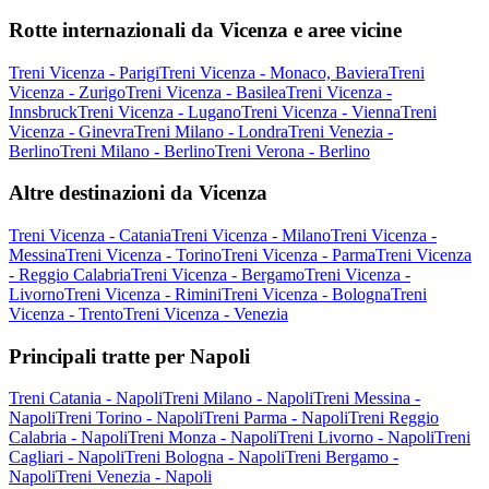
Rotte internazionali da Vicenza e aree vicine
Treni Vicenza - Parigi
Treni Vicenza - Monaco, Baviera
Treni
Vicenza - Zurigo
Treni Vicenza - Basilea
Treni Vicenza -
Innsbruck
Treni Vicenza - Lugano
Treni Vicenza - Vienna
Treni
Vicenza - Ginevra
Treni Milano - Londra
Treni Venezia -
Berlino
Treni Milano - Berlino
Treni Verona - Berlino
Altre destinazioni da Vicenza
Treni Vicenza - Catania
Treni Vicenza - Milano
Treni Vicenza -
Messina
Treni Vicenza - Torino
Treni Vicenza - Parma
Treni Vicenza
- Reggio Calabria
Treni Vicenza - Bergamo
Treni Vicenza -
Livorno
Treni Vicenza - Rimini
Treni Vicenza - Bologna
Treni
Vicenza - Trento
Treni Vicenza - Venezia
Principali tratte per Napoli
Treni Catania - Napoli
Treni Milano - Napoli
Treni Messina -
Napoli
Treni Torino - Napoli
Treni Parma - Napoli
Treni Reggio
Calabria - Napoli
Treni Monza - Napoli
Treni Livorno - Napoli
Treni
Cagliari - Napoli
Treni Bologna - Napoli
Treni Bergamo -
Napoli
Treni Venezia - Napoli