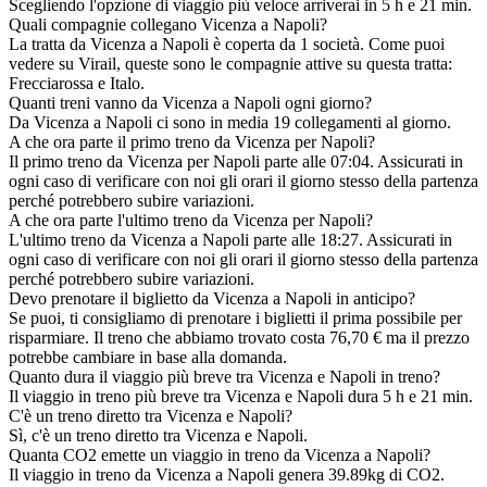
Scegliendo l'opzione di viaggio più veloce arriverai in 5 h e 21 min.
Quali compagnie collegano Vicenza a Napoli?
La tratta da Vicenza a Napoli è coperta da 1 società. Come puoi
vedere su Virail, queste sono le compagnie attive su questa tratta:
Frecciarossa e Italo.
Quanti treni vanno da Vicenza a Napoli ogni giorno?
Da Vicenza a Napoli ci sono in media 19 collegamenti al giorno.
A che ora parte il primo treno da Vicenza per Napoli?
Il primo treno da Vicenza per Napoli parte alle 07:04. Assicurati in
ogni caso di verificare con noi gli orari il giorno stesso della partenza
perché potrebbero subire variazioni.
A che ora parte l'ultimo treno da Vicenza per Napoli?
L'ultimo treno da Vicenza a Napoli parte alle 18:27. Assicurati in
ogni caso di verificare con noi gli orari il giorno stesso della partenza
perché potrebbero subire variazioni.
Devo prenotare il biglietto da Vicenza a Napoli in anticipo?
Se puoi, ti consigliamo di prenotare i biglietti il prima possibile per
risparmiare. Il treno che abbiamo trovato costa 76,70 € ma il prezzo
potrebbe cambiare in base alla domanda.
Quanto dura il viaggio più breve tra Vicenza e Napoli in treno?
Il viaggio in treno più breve tra Vicenza e Napoli dura 5 h e 21 min.
C'è un treno diretto tra Vicenza e Napoli?
Sì, c'è un treno diretto tra Vicenza e Napoli.
Quanta CO2 emette un viaggio in treno da Vicenza a Napoli?
Il viaggio in treno da Vicenza a Napoli genera 39.89kg di CO2.