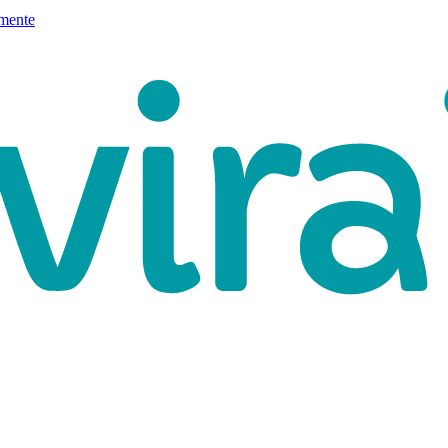
mente