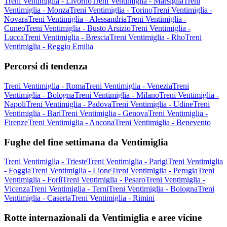
Treni Ventimiglia - Livorno
Treni Ventimiglia - Marsiglia
Treni
Ventimiglia - Monza
Treni Ventimiglia - Torino
Treni Ventimiglia -
Novara
Treni Ventimiglia - Alessandria
Treni Ventimiglia -
Cuneo
Treni Ventimiglia - Busto Arsizio
Treni Ventimiglia -
Lucca
Treni Ventimiglia - Brescia
Treni Ventimiglia - Rho
Treni
Ventimiglia - Reggio Emilia
Percorsi di tendenza
Treni Ventimiglia - Roma
Treni Ventimiglia - Venezia
Treni
Ventimiglia - Bologna
Treni Ventimiglia - Milano
Treni Ventimiglia -
Napoli
Treni Ventimiglia - Padova
Treni Ventimiglia - Udine
Treni
Ventimiglia - Bari
Treni Ventimiglia - Genova
Treni Ventimiglia -
Firenze
Treni Ventimiglia - Ancona
Treni Ventimiglia - Benevento
Fughe del fine settimana da Ventimiglia
Treni Ventimiglia - Trieste
Treni Ventimiglia - Parigi
Treni Ventimiglia
- Foggia
Treni Ventimiglia - Lione
Treni Ventimiglia - Perugia
Treni
Ventimiglia - Forlì
Treni Ventimiglia - Pesaro
Treni Ventimiglia -
Vicenza
Treni Ventimiglia - Terni
Treni Ventimiglia - Bologna
Treni
Ventimiglia - Caserta
Treni Ventimiglia - Rimini
Rotte internazionali da Ventimiglia e aree vicine