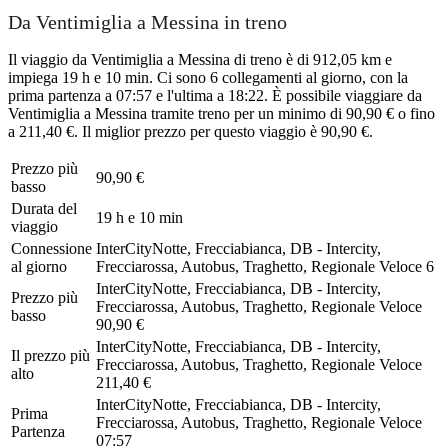
Da Ventimiglia a Messina in treno
Il viaggio da Ventimiglia a Messina di treno è di 912,05 km e
impiega 19 h e 10 min. Ci sono 6 collegamenti al giorno, con la
prima partenza a 07:57 e l'ultima a 18:22. È possibile viaggiare da
Ventimiglia a Messina tramite treno per un minimo di 90,90 € o fino
a 211,40 €. Il miglior prezzo per questo viaggio è 90,90 €.
Prezzo più
90,90 €
basso
Durata del
19 h e 10 min
viaggio
Connessione
InterCityNotte, Frecciabianca, DB - Intercity,
al giorno
Frecciarossa, Autobus, Traghetto, Regionale Veloce
6
InterCityNotte, Frecciabianca, DB - Intercity,
Prezzo più
Frecciarossa, Autobus, Traghetto, Regionale Veloce
basso
90,90 €
InterCityNotte, Frecciabianca, DB - Intercity,
Il prezzo più
Frecciarossa, Autobus, Traghetto, Regionale Veloce
alto
211,40 €
InterCityNotte, Frecciabianca, DB - Intercity,
Prima
Frecciarossa, Autobus, Traghetto, Regionale Veloce
Partenza
07:57