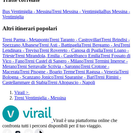
Bus Ventimiglia - Messina
Treni Messina - Ventimiglia
Bus Messina -
Ventimiglia
Altri itinerari popolari
Treni Parma - Metaponto
Treni Taranto - Castrovillari
Treni Brindisi -
Spezzano Albanese
Treni Asti - Battipaglia
Treni Bergamo - Jesi
Treni
Lendinara - Treviso
Treni Rovereto - Canosa di Puglia
Treni Loano -
Trieste
Treni Mirandola, Emilia - Castelfranco Emilia
Treni Fossato di
Vico - Fano
Treni Castel di Sangro - Milano
Treni Termini Imerese -
Merano
Treni Serravalle Scrivia - Saronno
Treni Crotone -
Macerata
Treni Pisogne - Boario Terme
Treni Ragusa - Venezia
Treni
Bologna - Scanzano Jonico
Treni Sparanise - Bari
Treni Rimini -
Castellammare di Stabia
Treni Altopascio - Napoli
Virail
>
Treni Ventimiglia - Messina
Virail è una piattaforma online che
confronta tutti i percorsi disponibili per il tuo viaggio.