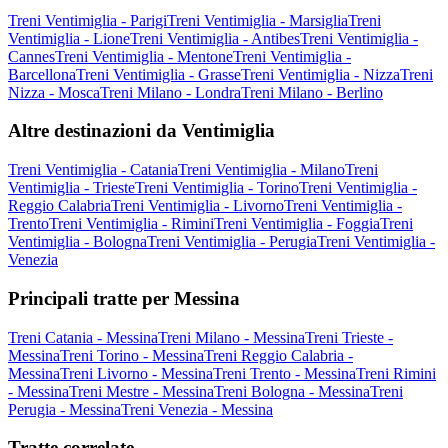
Treni Ventimiglia - Parigi
Treni Ventimiglia - Marsiglia
Treni
Ventimiglia - Lione
Treni Ventimiglia - Antibes
Treni Ventimiglia -
Cannes
Treni Ventimiglia - Mentone
Treni Ventimiglia -
Barcellona
Treni Ventimiglia - Grasse
Treni Ventimiglia - Nizza
Treni
Nizza - Mosca
Treni Milano - Londra
Treni Milano - Berlino
Altre destinazioni da Ventimiglia
Treni Ventimiglia - Catania
Treni Ventimiglia - Milano
Treni
Ventimiglia - Trieste
Treni Ventimiglia - Torino
Treni Ventimiglia -
Reggio Calabria
Treni Ventimiglia - Livorno
Treni Ventimiglia -
Trento
Treni Ventimiglia - Rimini
Treni Ventimiglia - Foggia
Treni
Ventimiglia - Bologna
Treni Ventimiglia - Perugia
Treni Ventimiglia -
Venezia
Principali tratte per Messina
Treni Catania - Messina
Treni Milano - Messina
Treni Trieste -
Messina
Treni Torino - Messina
Treni Reggio Calabria -
Messina
Treni Livorno - Messina
Treni Trento - Messina
Treni Rimini
- Messina
Treni Mestre - Messina
Treni Bologna - Messina
Treni
Perugia - Messina
Treni Venezia - Messina
Tratte correlate