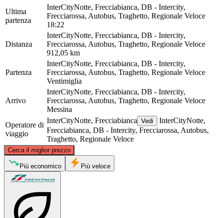
InterCityNotte, Frecciabianca, DB - Intercity,
Ultima
Frecciarossa, Autobus, Traghetto, Regionale Veloce
partenza
18:22
InterCityNotte, Frecciabianca, DB - Intercity,
Distanza
Frecciarossa, Autobus, Traghetto, Regionale Veloce
912,05 km
InterCityNotte, Frecciabianca, DB - Intercity,
Partenza
Frecciarossa, Autobus, Traghetto, Regionale Veloce
Ventimiglia
InterCityNotte, Frecciabianca, DB - Intercity,
Arrivo
Frecciarossa, Autobus, Traghetto, Regionale Veloce
Messina
InterCityNotte, Frecciabianca
InterCityNotte,
Vedi
Operatore di
Frecciabianca, DB - Intercity, Frecciarossa, Autobus,
viaggio
Traghetto, Regionale Veloce
©
CARTO
, ©
OpenStreetMap
contributors
Cerca il miglior prezzo
Ventimiglia
Più economico
Più veloce