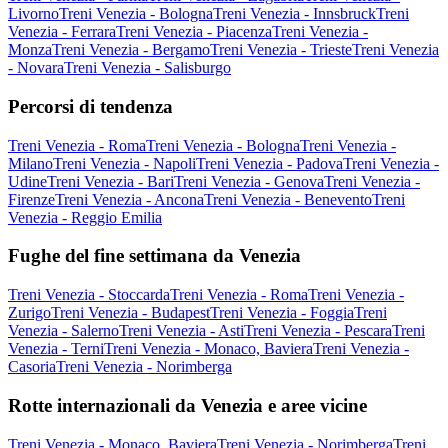
Livorno
Treni Venezia - Bologna
Treni Venezia - Innsbruck
Treni
Venezia - Ferrara
Treni Venezia - Piacenza
Treni Venezia -
Monza
Treni Venezia - Bergamo
Treni Venezia - Trieste
Treni Venezia
- Novara
Treni Venezia - Salisburgo
Percorsi di tendenza
Treni Venezia - Roma
Treni Venezia - Bologna
Treni Venezia -
Milano
Treni Venezia - Napoli
Treni Venezia - Padova
Treni Venezia -
Udine
Treni Venezia - Bari
Treni Venezia - Genova
Treni Venezia -
Firenze
Treni Venezia - Ancona
Treni Venezia - Benevento
Treni
Venezia - Reggio Emilia
Fughe del fine settimana da Venezia
Treni Venezia - Stoccarda
Treni Venezia - Roma
Treni Venezia -
Zurigo
Treni Venezia - Budapest
Treni Venezia - Foggia
Treni
Venezia - Salerno
Treni Venezia - Asti
Treni Venezia - Pescara
Treni
Venezia - Terni
Treni Venezia - Monaco, Baviera
Treni Venezia -
Casoria
Treni Venezia - Norimberga
Rotte internazionali da Venezia e aree vicine
Treni Venezia - Monaco, Baviera
Treni Venezia - Norimberga
Treni