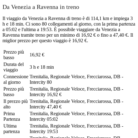
Da Venezia a Ravenna in treno
Il viaggio da Venezia a Ravenna di treno è di 114,1 km e impiega 3
h e 18 min. Ci sono 80 collegamenti al giorno, con la prima partenza
a 05:02 e l'ultima a 19:53. È possibile viaggiare da Venezia a
Ravenna tramite treno per un minimo di 16,92 € o fino a 47,40 €. Il
miglior prezzo per questo viaggio è 16,92 €.
Prezzo più
16,92 €
basso
Durata del
3 h e 18 min
viaggio
Connessione
Trenitalia, Regionale Veloce, Frecciarossa, DB -
al giorno
Intercity
80
Prezzo più
Trenitalia, Regionale Veloce, Frecciarossa, DB -
basso
Intercity
16,92 €
Il prezzo più
Trenitalia, Regionale Veloce, Frecciarossa, DB -
alto
Intercity
47,40 €
Prima
Trenitalia, Regionale Veloce, Frecciarossa, DB -
Partenza
Intercity
05:02
Ultima
Trenitalia, Regionale Veloce, Frecciarossa, DB -
partenza
Intercity
19:53