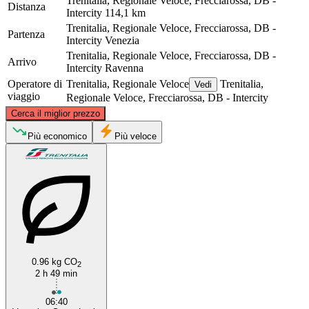
Trenitalia, Regionale Veloce, Frecciarossa, DB -
Distanza
Intercity
114,1 km
Trenitalia, Regionale Veloce, Frecciarossa, DB -
Partenza
Intercity
Venezia
Trenitalia, Regionale Veloce, Frecciarossa, DB -
Arrivo
Intercity
Ravenna
Operatore di
Trenitalia, Regionale Veloce
Trenitalia,
Vedi
viaggio
Regionale Veloce, Frecciarossa, DB - Intercity
©
CARTO
, ©
OpenStreetMap
contributors
Cerca il miglior prezzo
Venice
Più economico
Più veloce
0.96 kg CO
2
Ravenna
2 h 49 min
06:40