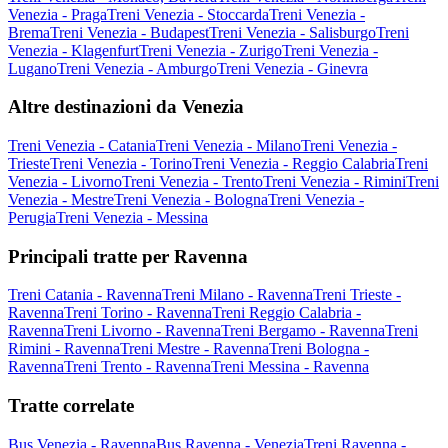
Venezia - Praga
Treni Venezia - Stoccarda
Treni Venezia -
Brema
Treni Venezia - Budapest
Treni Venezia - Salisburgo
Treni
Venezia - Klagenfurt
Treni Venezia - Zurigo
Treni Venezia -
Lugano
Treni Venezia - Amburgo
Treni Venezia - Ginevra
Altre destinazioni da Venezia
Treni Venezia - Catania
Treni Venezia - Milano
Treni Venezia -
Trieste
Treni Venezia - Torino
Treni Venezia - Reggio Calabria
Treni
Venezia - Livorno
Treni Venezia - Trento
Treni Venezia - Rimini
Treni
Venezia - Mestre
Treni Venezia - Bologna
Treni Venezia -
Perugia
Treni Venezia - Messina
Principali tratte per Ravenna
Treni Catania - Ravenna
Treni Milano - Ravenna
Treni Trieste -
Ravenna
Treni Torino - Ravenna
Treni Reggio Calabria -
Ravenna
Treni Livorno - Ravenna
Treni Bergamo - Ravenna
Treni
Rimini - Ravenna
Treni Mestre - Ravenna
Treni Bologna -
Ravenna
Treni Trento - Ravenna
Treni Messina - Ravenna
Tratte correlate
Bus Venezia - Ravenna
Bus Ravenna - Venezia
Treni Ravenna -