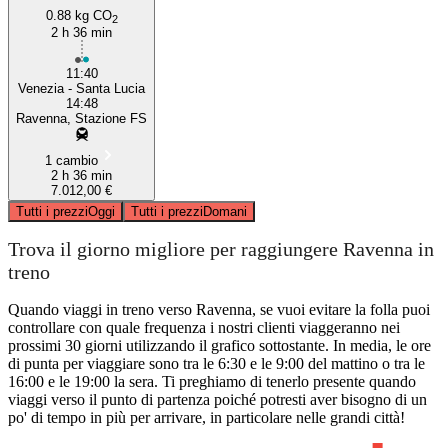
0.88 kg CO
2
2 h 36 min
11:40
Venezia - Santa Lucia
14:48
Ravenna, Stazione FS
1 cambio
2 h 36 min
7.012,00 €
Tutti i prezzi
Oggi
Tutti i prezzi
Domani
Trova il giorno migliore per raggiungere Ravenna in
treno
Quando viaggi in treno verso Ravenna, se vuoi evitare la folla puoi
controllare con quale frequenza i nostri clienti viaggeranno nei
prossimi 30 giorni utilizzando il grafico sottostante. In media, le ore
di punta per viaggiare sono tra le 6:30 e le 9:00 del mattino o tra le
16:00 e le 19:00 la sera. Ti preghiamo di tenerlo presente quando
viaggi verso il punto di partenza poiché potresti aver bisogno di un
po' di tempo in più per arrivare, in particolare nelle grandi città!