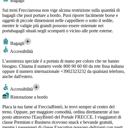
Bagagli
Sui treni Frecciarossa non vige alcuna restrizione sulla quantità di
bagagli che puoi portare a bordo. Puoi riporre facilmente borse e
oggetti di piccole dimensioni nelle cappelliere o sotto il sedile,
mentre le valigie più grandi possono essere sistemate nei
portabagagli situati negli scomparti o vicino alle porte esterne.
Bagagli
Accessibilità
L'assistenza speciale è a portata di mano per coloro che ne hanno
bisogno. Chiama il numero verde 800 90 60 60 da rete fissa italiana
oppure il numero internazionale +3902323232 da qualsiasi telefono,
anche dall'estero.
Accessibilità
Ristorazione a bordo
Placa la tua fame al FrecciaBistrò, lo trovi sempre al centro del
treno. Oppure, per maggiore comodità, ordina direttamente al tuo
posto attraverso l'EasyBistrò del Portale FRECCE. I viaggiatori di
classe Premium e Business ricevono snack e bevande gratuiti,
mentre i passeggeri di classe Executive possono deliziarsi con pasti