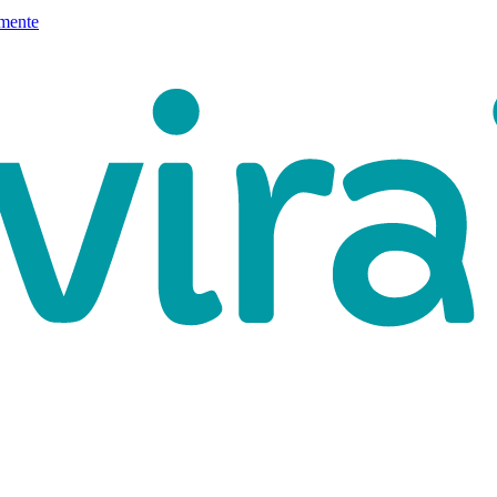
mente