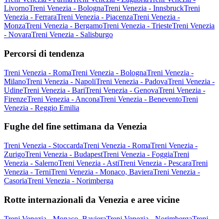
Livorno
Treni Venezia - Bologna
Treni Venezia - Innsbruck
Treni
Venezia - Ferrara
Treni Venezia - Piacenza
Treni Venezia -
Monza
Treni Venezia - Bergamo
Treni Venezia - Trieste
Treni Venezia
- Novara
Treni Venezia - Salisburgo
Percorsi di tendenza
Treni Venezia - Roma
Treni Venezia - Bologna
Treni Venezia -
Milano
Treni Venezia - Napoli
Treni Venezia - Padova
Treni Venezia -
Udine
Treni Venezia - Bari
Treni Venezia - Genova
Treni Venezia -
Firenze
Treni Venezia - Ancona
Treni Venezia - Benevento
Treni
Venezia - Reggio Emilia
Fughe del fine settimana da Venezia
Treni Venezia - Stoccarda
Treni Venezia - Roma
Treni Venezia -
Zurigo
Treni Venezia - Budapest
Treni Venezia - Foggia
Treni
Venezia - Salerno
Treni Venezia - Asti
Treni Venezia - Pescara
Treni
Venezia - Terni
Treni Venezia - Monaco, Baviera
Treni Venezia -
Casoria
Treni Venezia - Norimberga
Rotte internazionali da Venezia e aree vicine
Treni Venezia - Monaco, Baviera
Treni Venezia - Norimberga
Treni