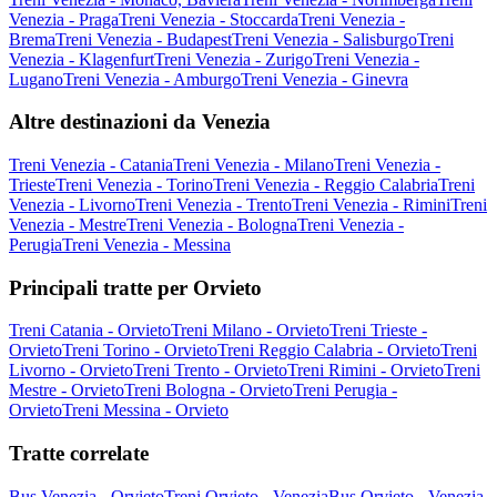
Venezia - Praga
Treni Venezia - Stoccarda
Treni Venezia -
Brema
Treni Venezia - Budapest
Treni Venezia - Salisburgo
Treni
Venezia - Klagenfurt
Treni Venezia - Zurigo
Treni Venezia -
Lugano
Treni Venezia - Amburgo
Treni Venezia - Ginevra
Altre destinazioni da Venezia
Treni Venezia - Catania
Treni Venezia - Milano
Treni Venezia -
Trieste
Treni Venezia - Torino
Treni Venezia - Reggio Calabria
Treni
Venezia - Livorno
Treni Venezia - Trento
Treni Venezia - Rimini
Treni
Venezia - Mestre
Treni Venezia - Bologna
Treni Venezia -
Perugia
Treni Venezia - Messina
Principali tratte per Orvieto
Treni Catania - Orvieto
Treni Milano - Orvieto
Treni Trieste -
Orvieto
Treni Torino - Orvieto
Treni Reggio Calabria - Orvieto
Treni
Livorno - Orvieto
Treni Trento - Orvieto
Treni Rimini - Orvieto
Treni
Mestre - Orvieto
Treni Bologna - Orvieto
Treni Perugia -
Orvieto
Treni Messina - Orvieto
Tratte correlate
Bus Venezia - Orvieto
Treni Orvieto - Venezia
Bus Orvieto - Venezia