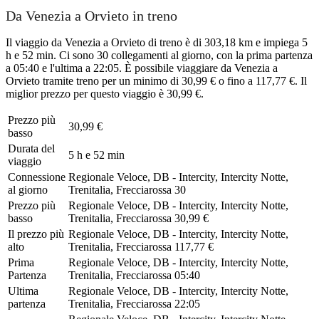
Da Venezia a Orvieto in treno
Il viaggio da Venezia a Orvieto di treno è di 303,18 km e impiega 5
h e 52 min. Ci sono 30 collegamenti al giorno, con la prima partenza
a 05:40 e l'ultima a 22:05. È possibile viaggiare da Venezia a
Orvieto tramite treno per un minimo di 30,99 € o fino a 117,77 €. Il
miglior prezzo per questo viaggio è 30,99 €.
Prezzo più
30,99 €
basso
Durata del
5 h e 52 min
viaggio
Connessione
Regionale Veloce, DB - Intercity, Intercity Notte,
al giorno
Trenitalia, Frecciarossa
30
Prezzo più
Regionale Veloce, DB - Intercity, Intercity Notte,
basso
Trenitalia, Frecciarossa
30,99 €
Il prezzo più
Regionale Veloce, DB - Intercity, Intercity Notte,
alto
Trenitalia, Frecciarossa
117,77 €
Prima
Regionale Veloce, DB - Intercity, Intercity Notte,
Partenza
Trenitalia, Frecciarossa
05:40
Ultima
Regionale Veloce, DB - Intercity, Intercity Notte,
partenza
Trenitalia, Frecciarossa
22:05