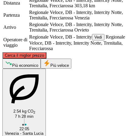
Regionale Veloce, DB - Intercity, Intercity Notte,
Distanza
Trenitalia, Frecciarossa
303,18 km
Regionale Veloce, DB - Intercity, Intercity Notte,
Partenza
Trenitalia, Frecciarossa
Venezia
Regionale Veloce, DB - Intercity, Intercity Notte,
Arrivo
Trenitalia, Frecciarossa
Orvieto
Regionale Veloce, DB - Intercity
Regionale
Vedi
Operatore di
Veloce, DB - Intercity, Intercity Notte, Trenitalia,
viaggio
Frecciarossa
©
CARTO
, ©
OpenStreetMap
contributors
Cerca il miglior prezzo
Venice
Più economico
Più veloce
2.54 kg CO
2
7 h 28 min
Orvieto
22:05
Venezia - Santa Lucia