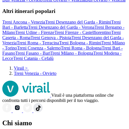
Altri itinerari popolari
Treni Ancona - Venezia
Treni Desenzano del Garda - Rimini
Treni
Bari - Barletta
Treni Desenzano del Garda - Verona
Treni Bergamo -
Milano
Treni Udine - Firenze
Treni Firenze - Castelfiorentino
Treni
Caserta - Roma
Treni Genova - Pistoia
Treni Desenzano del Garda -
Venezia
Treni Roma - Terracina
Treni Bologna - Rimini
Treni Milano
- Torino
Treni Cosenza - Salerno
Treni Roma - Bologna
Treni Bari -
Fasano
Treni Fasano - Bari
Treni Milano - Bologna
Treni Modena -
Lecce
Treni Catania - Cefalù
Virail
>
Treni Venezia - Orvieto
Virail è una piattaforma online che
confronta tutti i percorsi disponibili per il tuo viaggio.
Chi siamo