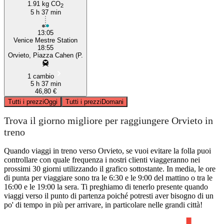
1.91 kg CO
2
5 h 37 min
13:05
Venice Mestre Station
18:55
Orvieto, Piazza Cahen (P.
1 cambio
5 h 37 min
46,80 €
Tutti i prezzi
Oggi
Tutti i prezzi
Domani
Trova il giorno migliore per raggiungere Orvieto in
treno
Quando viaggi in treno verso Orvieto, se vuoi evitare la folla puoi
controllare con quale frequenza i nostri clienti viaggeranno nei
prossimi 30 giorni utilizzando il grafico sottostante. In media, le ore
di punta per viaggiare sono tra le 6:30 e le 9:00 del mattino o tra le
16:00 e le 19:00 la sera. Ti preghiamo di tenerlo presente quando
viaggi verso il punto di partenza poiché potresti aver bisogno di un
po' di tempo in più per arrivare, in particolare nelle grandi città!