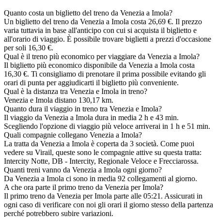
Quanto costa un biglietto del treno da Venezia a Imola?
Un biglietto del treno da Venezia a Imola costa 26,69 €. Il prezzo
varia tuttavia in base all'anticipo con cui si acquista il biglietto e
all'orario di viaggio. È possibile trovare biglietti a prezzi d'occasione
per soli 16,30 €.
Qual è il treno più economico per viaggiare da Venezia a Imola?
Il biglietto più economico disponibile da Venezia a Imola costa
16,30 €. Ti consigliamo di prenotare il prima possibile evitando gli
orari di punta per aggiudicarti il biglietto più conveniente.
Qual è la distanza tra Venezia e Imola in treno?
Venezia e Imola distano 130,17 km.
Quanto dura il viaggio in treno tra Venezia e Imola?
Il viaggio da Venezia a Imola dura in media 2 h e 43 min.
Scegliendo l'opzione di viaggio più veloce arriverai in 1 h e 51 min.
Quali compagnie collegano Venezia a Imola?
La tratta da Venezia a Imola è coperta da 3 società. Come puoi
vedere su Virail, queste sono le compagnie attive su questa tratta:
Intercity Notte, DB - Intercity, Regionale Veloce e Frecciarossa.
Quanti treni vanno da Venezia a Imola ogni giorno?
Da Venezia a Imola ci sono in media 92 collegamenti al giorno.
A che ora parte il primo treno da Venezia per Imola?
Il primo treno da Venezia per Imola parte alle 05:21. Assicurati in
ogni caso di verificare con noi gli orari il giorno stesso della partenza
perché potrebbero subire variazioni.