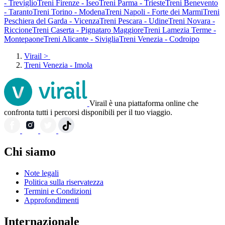
- Treviglio
Treni Firenze - Iseo
Treni Parma - Trieste
Treni Benevento
- Taranto
Treni Torino - Modena
Treni Napoli - Forte dei Marmi
Treni
Peschiera del Garda - Vicenza
Treni Pescara - Udine
Treni Novara -
Riccione
Treni Caserta - Pignataro Maggiore
Treni Lamezia Terme -
Montepaone
Treni Alicante - Siviglia
Treni Venezia - Codroipo
Virail
>
Treni Venezia - Imola
Virail è una piattaforma online che
confronta tutti i percorsi disponibili per il tuo viaggio.
Chi siamo
Note legali
Politica sulla riservatezza
Termini e Condizioni
Approfondimenti
Internazionale