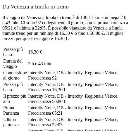
Da Venezia a Imola in treno
Il viaggio da Venezia a Imola di treno è di 130,17 km e impiega 2 h
e 43 min. Ci sono 92 collegamenti al giorno, con la prima partenza a
05:21 e l'ultima a 22:05. È possibile viaggiare da Venezia a Imola
tramite treno per un minimo di 16,30 € o fino a 50,80 €. Il miglior
prezzo per questo viaggio è 16,30 €.
Prezzo più
16,30 €
basso
Durata del
2 h e 43 min
viaggio
Connessione
Intercity Notte, DB - Intercity, Regionale Veloce,
al giorno
Frecciarossa
92
Prezzo più
Intercity Notte, DB - Intercity, Regionale Veloce,
basso
Frecciarossa
16,30 €
Il prezzo più
Intercity Notte, DB - Intercity, Regionale Veloce,
alto
Frecciarossa
50,80 €
Prima
Intercity Notte, DB - Intercity, Regionale Veloce,
Partenza
Frecciarossa
05:21
Ultima
Intercity Notte, DB - Intercity, Regionale Veloce,
partenza
Frecciarossa
22:05