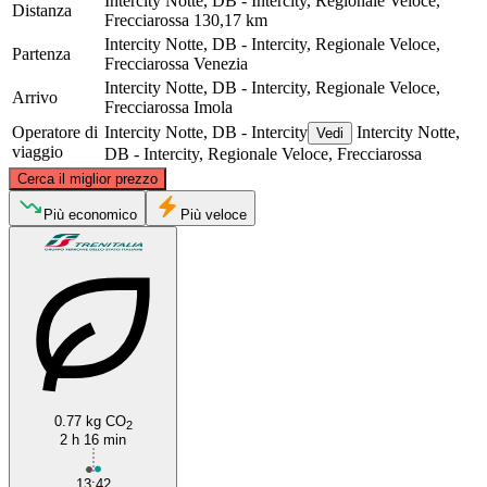
Intercity Notte, DB - Intercity, Regionale Veloce,
Distanza
Frecciarossa
130,17 km
Intercity Notte, DB - Intercity, Regionale Veloce,
Partenza
Frecciarossa
Venezia
Intercity Notte, DB - Intercity, Regionale Veloce,
Arrivo
Frecciarossa
Imola
Operatore di
Intercity Notte, DB - Intercity
Intercity Notte,
Vedi
viaggio
DB - Intercity, Regionale Veloce, Frecciarossa
©
CARTO
, ©
OpenStreetMap
contributors
Cerca il miglior prezzo
Venice
Più economico
Più veloce
0.77 kg CO
2
Imola
2 h 16 min
13:42