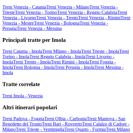
Treni Venezia - Catania
Treni Venezia - Milano
Treni Venezia -
Trieste
Treni Venezia - Torino
Treni Venezia - Reggio Calabria
Treni
Venezia - Livorno
Treni Venezia - Trento
Treni Venezia - Rimini
Treni
Venezia - Mestre
Treni Venezia - Bologna
Treni Venezia -
Perugia
Treni Venezia - Messina
Principali tratte per Imola
Treni Catania - Imola
Treni Milano - Imola
Treni Trieste - Imola
Treni
Torino - Imola
Treni Reggio Calabria - Imola
Treni Livorno -
Imola
Treni Trento - Imola
Treni Rimini - Imola
Treni Foggia -
Imola
Treni Bologna - Imola
Treni Perugia - Imola
Treni Messina -
Imola
Tratte correlate
Treni Imola - Venezia
Altri itinerari popolari
Treni Padova - Foggia
Treni Olbia - Carbonia
Treni Mantova - San
Benedetto del Tronto
Treni Bari - Rovereto
Treni Calalzo di Cadore -
Milano
Treni Trieste - Ventimiglia
Treni Quarto - Formia
Treni Milano