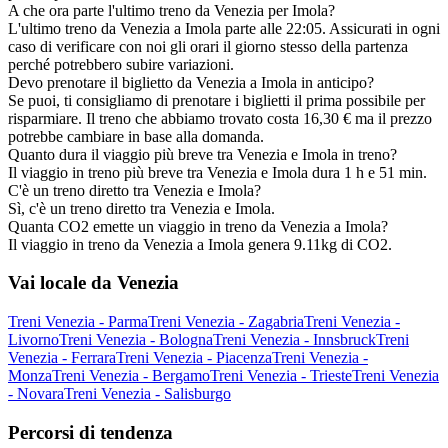
A che ora parte l'ultimo treno da Venezia per Imola?
L'ultimo treno da Venezia a Imola parte alle 22:05. Assicurati in ogni
caso di verificare con noi gli orari il giorno stesso della partenza
perché potrebbero subire variazioni.
Devo prenotare il biglietto da Venezia a Imola in anticipo?
Se puoi, ti consigliamo di prenotare i biglietti il prima possibile per
risparmiare. Il treno che abbiamo trovato costa 16,30 € ma il prezzo
potrebbe cambiare in base alla domanda.
Quanto dura il viaggio più breve tra Venezia e Imola in treno?
Il viaggio in treno più breve tra Venezia e Imola dura 1 h e 51 min.
C'è un treno diretto tra Venezia e Imola?
Sì, c'è un treno diretto tra Venezia e Imola.
Quanta CO2 emette un viaggio in treno da Venezia a Imola?
Il viaggio in treno da Venezia a Imola genera 9.11kg di CO2.
Vai locale da Venezia
Treni Venezia - Parma
Treni Venezia - Zagabria
Treni Venezia -
Livorno
Treni Venezia - Bologna
Treni Venezia - Innsbruck
Treni
Venezia - Ferrara
Treni Venezia - Piacenza
Treni Venezia -
Monza
Treni Venezia - Bergamo
Treni Venezia - Trieste
Treni Venezia
- Novara
Treni Venezia - Salisburgo
Percorsi di tendenza