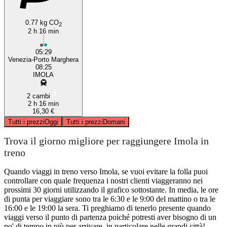
0.77 kg CO
2
2 h 16 min
05:29
Venezia-Porto Marghera
08:25
IMOLA
2 cambi
2 h 16 min
16,30 €
Tutti i prezzi
Oggi
Tutti i prezzi
Domani
Trova il giorno migliore per raggiungere Imola in
treno
Quando viaggi in treno verso Imola, se vuoi evitare la folla puoi
controllare con quale frequenza i nostri clienti viaggeranno nei
prossimi 30 giorni utilizzando il grafico sottostante. In media, le ore
di punta per viaggiare sono tra le 6:30 e le 9:00 del mattino o tra le
16:00 e le 19:00 la sera. Ti preghiamo di tenerlo presente quando
viaggi verso il punto di partenza poiché potresti aver bisogno di un
po' di tempo in più per arrivare, in particolare nelle grandi città!