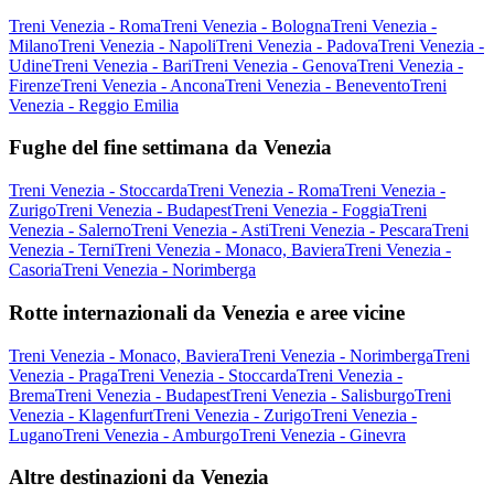
Treni Venezia - Roma
Treni Venezia - Bologna
Treni Venezia -
Milano
Treni Venezia - Napoli
Treni Venezia - Padova
Treni Venezia -
Udine
Treni Venezia - Bari
Treni Venezia - Genova
Treni Venezia -
Firenze
Treni Venezia - Ancona
Treni Venezia - Benevento
Treni
Venezia - Reggio Emilia
Fughe del fine settimana da Venezia
Treni Venezia - Stoccarda
Treni Venezia - Roma
Treni Venezia -
Zurigo
Treni Venezia - Budapest
Treni Venezia - Foggia
Treni
Venezia - Salerno
Treni Venezia - Asti
Treni Venezia - Pescara
Treni
Venezia - Terni
Treni Venezia - Monaco, Baviera
Treni Venezia -
Casoria
Treni Venezia - Norimberga
Rotte internazionali da Venezia e aree vicine
Treni Venezia - Monaco, Baviera
Treni Venezia - Norimberga
Treni
Venezia - Praga
Treni Venezia - Stoccarda
Treni Venezia -
Brema
Treni Venezia - Budapest
Treni Venezia - Salisburgo
Treni
Venezia - Klagenfurt
Treni Venezia - Zurigo
Treni Venezia -
Lugano
Treni Venezia - Amburgo
Treni Venezia - Ginevra
Altre destinazioni da Venezia