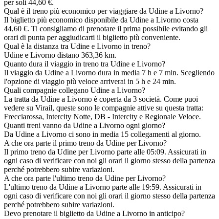
per soli 44,60 €.
Qual è il treno più economico per viaggiare da Udine a Livorno?
Il biglietto più economico disponibile da Udine a Livorno costa
44,60 €. Ti consigliamo di prenotare il prima possibile evitando gli
orari di punta per aggiudicarti il biglietto più conveniente.
Qual è la distanza tra Udine e Livorno in treno?
Udine e Livorno distano 363,36 km.
Quanto dura il viaggio in treno tra Udine e Livorno?
Il viaggio da Udine a Livorno dura in media 7 h e 7 min. Scegliendo
l'opzione di viaggio più veloce arriverai in 5 h e 24 min.
Quali compagnie collegano Udine a Livorno?
La tratta da Udine a Livorno è coperta da 3 società. Come puoi
vedere su Virail, queste sono le compagnie attive su questa tratta:
Frecciarossa, Intercity Notte, DB - Intercity e Regionale Veloce.
Quanti treni vanno da Udine a Livorno ogni giorno?
Da Udine a Livorno ci sono in media 15 collegamenti al giorno.
A che ora parte il primo treno da Udine per Livorno?
Il primo treno da Udine per Livorno parte alle 05:09. Assicurati in
ogni caso di verificare con noi gli orari il giorno stesso della partenza
perché potrebbero subire variazioni.
A che ora parte l'ultimo treno da Udine per Livorno?
L'ultimo treno da Udine a Livorno parte alle 19:59. Assicurati in
ogni caso di verificare con noi gli orari il giorno stesso della partenza
perché potrebbero subire variazioni.
Devo prenotare il biglietto da Udine a Livorno in anticipo?