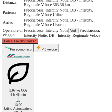
Frecciarossa, Intercity Notte, DB - Intercity,
Distanza
Regionale Veloce
363,36 km
Frecciarossa, Intercity Notte, DB - Intercity,
Partenza
Regionale Veloce
Udine
Frecciarossa, Intercity Notte, DB - Intercity,
Arrivo
Regionale Veloce
Livorno
Operatore di
Frecciarossa, Intercity Notte
Frecciarossa,
Vedi
viaggio
Intercity Notte, DB - Intercity, Regionale Veloce
©
CARTO
, ©
OpenStreetMap
contributors
Cerca il miglior prezzo
Udine
Più economico
Più veloce
1.97 kg CO
2
5 h 48 min
Livorno
13:09
Udine Autostazione