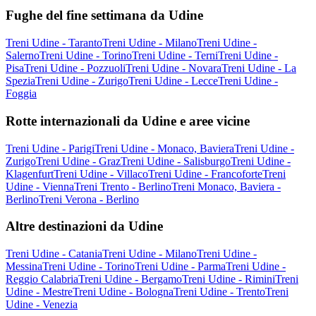
Fughe del fine settimana da Udine
Treni Udine - Taranto
Treni Udine - Milano
Treni Udine -
Salerno
Treni Udine - Torino
Treni Udine - Terni
Treni Udine -
Pisa
Treni Udine - Pozzuoli
Treni Udine - Novara
Treni Udine - La
Spezia
Treni Udine - Zurigo
Treni Udine - Lecce
Treni Udine -
Foggia
Rotte internazionali da Udine e aree vicine
Treni Udine - Parigi
Treni Udine - Monaco, Baviera
Treni Udine -
Zurigo
Treni Udine - Graz
Treni Udine - Salisburgo
Treni Udine -
Klagenfurt
Treni Udine - Villaco
Treni Udine - Francoforte
Treni
Udine - Vienna
Treni Trento - Berlino
Treni Monaco, Baviera -
Berlino
Treni Verona - Berlino
Altre destinazioni da Udine
Treni Udine - Catania
Treni Udine - Milano
Treni Udine -
Messina
Treni Udine - Torino
Treni Udine - Parma
Treni Udine -
Reggio Calabria
Treni Udine - Bergamo
Treni Udine - Rimini
Treni
Udine - Mestre
Treni Udine - Bologna
Treni Udine - Trento
Treni
Udine - Venezia