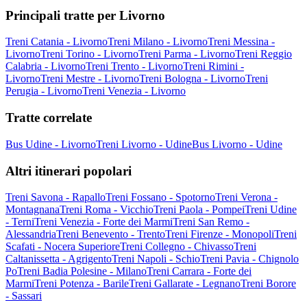
Principali tratte per Livorno
Treni Catania - Livorno
Treni Milano - Livorno
Treni Messina -
Livorno
Treni Torino - Livorno
Treni Parma - Livorno
Treni Reggio
Calabria - Livorno
Treni Trento - Livorno
Treni Rimini -
Livorno
Treni Mestre - Livorno
Treni Bologna - Livorno
Treni
Perugia - Livorno
Treni Venezia - Livorno
Tratte correlate
Bus Udine - Livorno
Treni Livorno - Udine
Bus Livorno - Udine
Altri itinerari popolari
Treni Savona - Rapallo
Treni Fossano - Spotorno
Treni Verona -
Montagnana
Treni Roma - Vicchio
Treni Paola - Pompei
Treni Udine
- Terni
Treni Venezia - Forte dei Marmi
Treni San Remo -
Alessandria
Treni Benevento - Trento
Treni Firenze - Monopoli
Treni
Scafati - Nocera Superiore
Treni Collegno - Chivasso
Treni
Caltanissetta - Agrigento
Treni Napoli - Schio
Treni Pavia - Chignolo
Po
Treni Badia Polesine - Milano
Treni Carrara - Forte dei
Marmi
Treni Potenza - Barile
Treni Gallarate - Legnano
Treni Borore
- Sassari