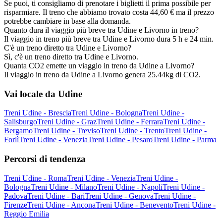
Se puoi, ti consigliamo di prenotare i biglietti il prima possibile per
risparmiare. Il treno che abbiamo trovato costa 44,60 € ma il prezzo
potrebbe cambiare in base alla domanda.
Quanto dura il viaggio più breve tra Udine e Livorno in treno?
Il viaggio in treno più breve tra Udine e Livorno dura 5 h e 24 min.
C'è un treno diretto tra Udine e Livorno?
Sì, c'è un treno diretto tra Udine e Livorno.
Quanta CO2 emette un viaggio in treno da Udine a Livorno?
Il viaggio in treno da Udine a Livorno genera 25.44kg di CO2.
Vai locale da Udine
Treni Udine - Brescia
Treni Udine - Bologna
Treni Udine -
Salisburgo
Treni Udine - Graz
Treni Udine - Ferrara
Treni Udine -
Bergamo
Treni Udine - Treviso
Treni Udine - Trento
Treni Udine -
Forlì
Treni Udine - Venezia
Treni Udine - Pesaro
Treni Udine - Parma
Percorsi di tendenza
Treni Udine - Roma
Treni Udine - Venezia
Treni Udine -
Bologna
Treni Udine - Milano
Treni Udine - Napoli
Treni Udine -
Padova
Treni Udine - Bari
Treni Udine - Genova
Treni Udine -
Firenze
Treni Udine - Ancona
Treni Udine - Benevento
Treni Udine -
Reggio Emilia