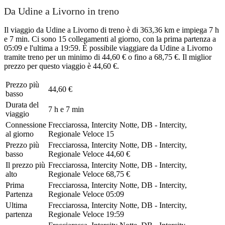
Da Udine a Livorno in treno
Il viaggio da Udine a Livorno di treno è di 363,36 km e impiega 7 h
e 7 min. Ci sono 15 collegamenti al giorno, con la prima partenza a
05:09 e l'ultima a 19:59. È possibile viaggiare da Udine a Livorno
tramite treno per un minimo di 44,60 € o fino a 68,75 €. Il miglior
prezzo per questo viaggio è 44,60 €.
Prezzo più
44,60 €
basso
Durata del
7 h e 7 min
viaggio
Connessione
Frecciarossa, Intercity Notte, DB - Intercity,
al giorno
Regionale Veloce
15
Prezzo più
Frecciarossa, Intercity Notte, DB - Intercity,
basso
Regionale Veloce
44,60 €
Il prezzo più
Frecciarossa, Intercity Notte, DB - Intercity,
alto
Regionale Veloce
68,75 €
Prima
Frecciarossa, Intercity Notte, DB - Intercity,
Partenza
Regionale Veloce
05:09
Ultima
Frecciarossa, Intercity Notte, DB - Intercity,
partenza
Regionale Veloce
19:59