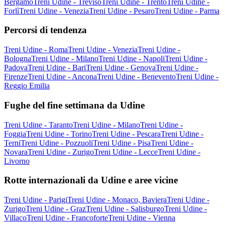
Bergamo
Treni Udine - Treviso
Treni Udine - Trento
Treni Udine -
Forlì
Treni Udine - Venezia
Treni Udine - Pesaro
Treni Udine - Parma
Percorsi di tendenza
Treni Udine - Roma
Treni Udine - Venezia
Treni Udine -
Bologna
Treni Udine - Milano
Treni Udine - Napoli
Treni Udine -
Padova
Treni Udine - Bari
Treni Udine - Genova
Treni Udine -
Firenze
Treni Udine - Ancona
Treni Udine - Benevento
Treni Udine -
Reggio Emilia
Fughe del fine settimana da Udine
Treni Udine - Taranto
Treni Udine - Milano
Treni Udine -
Foggia
Treni Udine - Torino
Treni Udine - Pescara
Treni Udine -
Terni
Treni Udine - Pozzuoli
Treni Udine - Pisa
Treni Udine -
Novara
Treni Udine - Zurigo
Treni Udine - Lecce
Treni Udine -
Livorno
Rotte internazionali da Udine e aree vicine
Treni Udine - Parigi
Treni Udine - Monaco, Baviera
Treni Udine -
Zurigo
Treni Udine - Graz
Treni Udine - Salisburgo
Treni Udine -
Villaco
Treni Udine - Francoforte
Treni Udine - Vienna