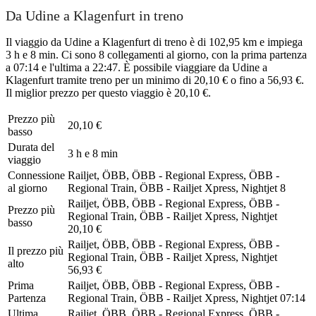
Da Udine a Klagenfurt in treno
Il viaggio da Udine a Klagenfurt di treno è di 102,95 km e impiega
3 h e 8 min. Ci sono 8 collegamenti al giorno, con la prima partenza
a 07:14 e l'ultima a 22:47. È possibile viaggiare da Udine a
Klagenfurt tramite treno per un minimo di 20,10 € o fino a 56,93 €.
Il miglior prezzo per questo viaggio è 20,10 €.
Prezzo più
20,10 €
basso
Durata del
3 h e 8 min
viaggio
Connessione
Railjet, ÖBB, ÖBB - Regional Express, ÖBB -
al giorno
Regional Train, ÖBB - Railjet Xpress, Nightjet
8
Railjet, ÖBB, ÖBB - Regional Express, ÖBB -
Prezzo più
Regional Train, ÖBB - Railjet Xpress, Nightjet
basso
20,10 €
Railjet, ÖBB, ÖBB - Regional Express, ÖBB -
Il prezzo più
Regional Train, ÖBB - Railjet Xpress, Nightjet
alto
56,93 €
Prima
Railjet, ÖBB, ÖBB - Regional Express, ÖBB -
Partenza
Regional Train, ÖBB - Railjet Xpress, Nightjet
07:14
Ultima
Railjet, ÖBB, ÖBB - Regional Express, ÖBB -