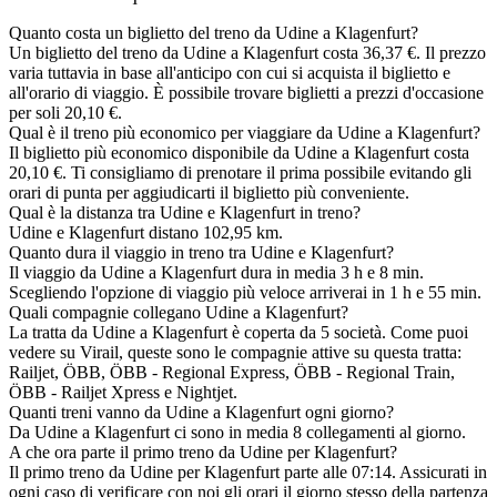
Quanto costa un biglietto del treno da Udine a Klagenfurt?
Un biglietto del treno da Udine a Klagenfurt costa 36,37 €. Il prezzo
varia tuttavia in base all'anticipo con cui si acquista il biglietto e
all'orario di viaggio. È possibile trovare biglietti a prezzi d'occasione
per soli 20,10 €.
Qual è il treno più economico per viaggiare da Udine a Klagenfurt?
Il biglietto più economico disponibile da Udine a Klagenfurt costa
20,10 €. Ti consigliamo di prenotare il prima possibile evitando gli
orari di punta per aggiudicarti il biglietto più conveniente.
Qual è la distanza tra Udine e Klagenfurt in treno?
Udine e Klagenfurt distano 102,95 km.
Quanto dura il viaggio in treno tra Udine e Klagenfurt?
Il viaggio da Udine a Klagenfurt dura in media 3 h e 8 min.
Scegliendo l'opzione di viaggio più veloce arriverai in 1 h e 55 min.
Quali compagnie collegano Udine a Klagenfurt?
La tratta da Udine a Klagenfurt è coperta da 5 società. Come puoi
vedere su Virail, queste sono le compagnie attive su questa tratta:
Railjet, ÖBB, ÖBB - Regional Express, ÖBB - Regional Train,
ÖBB - Railjet Xpress e Nightjet.
Quanti treni vanno da Udine a Klagenfurt ogni giorno?
Da Udine a Klagenfurt ci sono in media 8 collegamenti al giorno.
A che ora parte il primo treno da Udine per Klagenfurt?
Il primo treno da Udine per Klagenfurt parte alle 07:14. Assicurati in
ogni caso di verificare con noi gli orari il giorno stesso della partenza