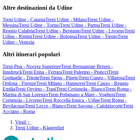
Altre destinazioni da Udine
Treni Udine - Catania
Treni Udine - Milano
Treni Udine -
Messina
Treni Udine - Torino
Treni Udine - Parma
Treni Udine -
Reggio Calabria
Treni Udine - Bergamo
Treni Udine - Livorno
Treni
Udine - Rimini
Treni Udine - Bologna
Treni Udine - Trento
Treni
Udine - Venezia
Altri itinerari popolari
Treni Pisa - Nocera Superiore
Treni Bressanone Brixen -
Innsbruck
Treni Enna - Ferrara
Treni Palermo - Pisticci
Treni
Grottaglie - Trieste
Treni Siena - Pineto
Treni Cuneo - Villarosa
Treni
Ordona - Firenze
Treni Milano - Hannover
Treni Canzo - Reggio
Emilia
Treni Orvieto - Trani
Treni Cerignola - Bianco
Treni Roma -
Marina di San Lorenzo
Treni Polignano a Mare - Voghera
Treni
Cerignola - Livorno
Treni Roccella Ionica - Udine
Treni Roma -
Bevilacqua
Treni Lecce - Bianco
Treni Savona - Calolziocorte
Treni
Acciano - Roma
Virail
>
Treni Udine - Klagenfurt