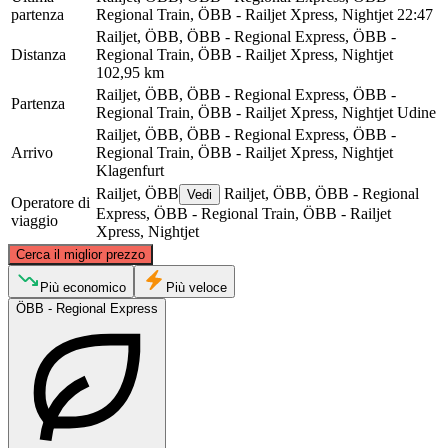
partenza
Regional Train, ÖBB - Railjet Xpress, Nightjet
22:47
Railjet, ÖBB, ÖBB - Regional Express, ÖBB -
Distanza
Regional Train, ÖBB - Railjet Xpress, Nightjet
102,95 km
Railjet, ÖBB, ÖBB - Regional Express, ÖBB -
Partenza
Regional Train, ÖBB - Railjet Xpress, Nightjet
Udine
Railjet, ÖBB, ÖBB - Regional Express, ÖBB -
Arrivo
Regional Train, ÖBB - Railjet Xpress, Nightjet
Klagenfurt
Railjet, ÖBB
Railjet, ÖBB, ÖBB - Regional
Vedi
Operatore di
Express, ÖBB - Regional Train, ÖBB - Railjet
viaggio
Xpress, Nightjet
©
CARTO
, ©
OpenStreetMap
contributors
Cerca il miglior prezzo
Klagenfurt
Più economico
Più veloce
ÖBB - Regional Express