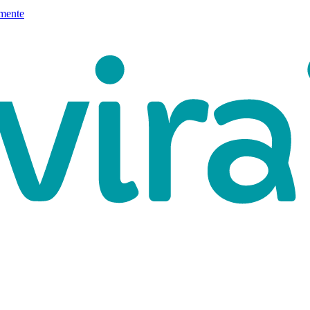
mente