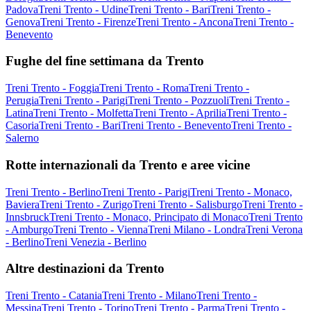
Padova
Treni Trento - Udine
Treni Trento - Bari
Treni Trento -
Genova
Treni Trento - Firenze
Treni Trento - Ancona
Treni Trento -
Benevento
Fughe del fine settimana da Trento
Treni Trento - Foggia
Treni Trento - Roma
Treni Trento -
Perugia
Treni Trento - Parigi
Treni Trento - Pozzuoli
Treni Trento -
Latina
Treni Trento - Molfetta
Treni Trento - Aprilia
Treni Trento -
Casoria
Treni Trento - Bari
Treni Trento - Benevento
Treni Trento -
Salerno
Rotte internazionali da Trento e aree vicine
Treni Trento - Berlino
Treni Trento - Parigi
Treni Trento - Monaco,
Baviera
Treni Trento - Zurigo
Treni Trento - Salisburgo
Treni Trento -
Innsbruck
Treni Trento - Monaco, Principato di Monaco
Treni Trento
- Amburgo
Treni Trento - Vienna
Treni Milano - Londra
Treni Verona
- Berlino
Treni Venezia - Berlino
Altre destinazioni da Trento
Treni Trento - Catania
Treni Trento - Milano
Treni Trento -
Messina
Treni Trento - Torino
Treni Trento - Parma
Treni Trento -