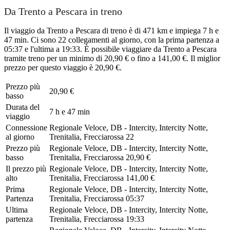
Da Trento a Pescara in treno
Il viaggio da Trento a Pescara di treno è di 471 km e impiega 7 h e
47 min. Ci sono 22 collegamenti al giorno, con la prima partenza a
05:37 e l'ultima a 19:33. È possibile viaggiare da Trento a Pescara
tramite treno per un minimo di 20,90 € o fino a 141,00 €. Il miglior
prezzo per questo viaggio è 20,90 €.
Prezzo più
20,90 €
basso
Durata del
7 h e 47 min
viaggio
Connessione
Regionale Veloce, DB - Intercity, Intercity Notte,
al giorno
Trenitalia, Frecciarossa
22
Prezzo più
Regionale Veloce, DB - Intercity, Intercity Notte,
basso
Trenitalia, Frecciarossa
20,90 €
Il prezzo più
Regionale Veloce, DB - Intercity, Intercity Notte,
alto
Trenitalia, Frecciarossa
141,00 €
Prima
Regionale Veloce, DB - Intercity, Intercity Notte,
Partenza
Trenitalia, Frecciarossa
05:37
Ultima
Regionale Veloce, DB - Intercity, Intercity Notte,
partenza
Trenitalia, Frecciarossa
19:33