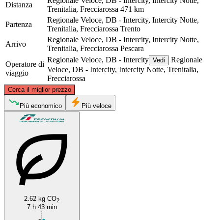
Regionale Veloce, DB - Intercity, Intercity Notte,
Distanza
Trenitalia, Frecciarossa
471 km
Regionale Veloce, DB - Intercity, Intercity Notte,
Partenza
Trenitalia, Frecciarossa
Trento
Regionale Veloce, DB - Intercity, Intercity Notte,
Arrivo
Trenitalia, Frecciarossa
Pescara
Regionale Veloce, DB - Intercity
Regionale
Vedi
Operatore di
Veloce, DB - Intercity, Intercity Notte, Trenitalia,
viaggio
Frecciarossa
©
CARTO
, ©
OpenStreetMap
contributors
Cerca il miglior prezzo
Trento
Più economico
Più veloce
2.62 kg CO
2
Pescara
7 h 43 min