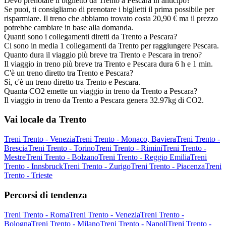
Devo prenotare il biglietto da Trento a Pescara in anticipo?
Se puoi, ti consigliamo di prenotare i biglietti il prima possibile per
risparmiare. Il treno che abbiamo trovato costa 20,90 € ma il prezzo
potrebbe cambiare in base alla domanda.
Quanti sono i collegamenti diretti da Trento a Pescara?
Ci sono in media 1 collegamenti da Trento per raggiungere Pescara.
Quanto dura il viaggio più breve tra Trento e Pescara in treno?
Il viaggio in treno più breve tra Trento e Pescara dura 6 h e 1 min.
C'è un treno diretto tra Trento e Pescara?
Sì, c'è un treno diretto tra Trento e Pescara.
Quanta CO2 emette un viaggio in treno da Trento a Pescara?
Il viaggio in treno da Trento a Pescara genera 32.97kg di CO2.
Vai locale da Trento
Treni Trento - Venezia
Treni Trento - Monaco, Baviera
Treni Trento -
Brescia
Treni Trento - Torino
Treni Trento - Rimini
Treni Trento -
Mestre
Treni Trento - Bolzano
Treni Trento - Reggio Emilia
Treni
Trento - Innsbruck
Treni Trento - Zurigo
Treni Trento - Piacenza
Treni
Trento - Trieste
Percorsi di tendenza
Treni Trento - Roma
Treni Trento - Venezia
Treni Trento -
Bologna
Treni Trento - Milano
Treni Trento - Napoli
Treni Trento -