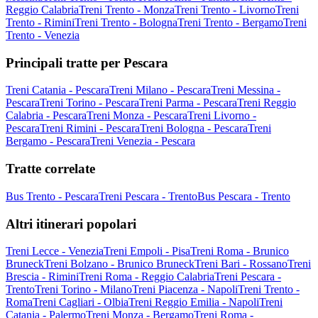
Reggio Calabria
Treni Trento - Monza
Treni Trento - Livorno
Treni
Trento - Rimini
Treni Trento - Bologna
Treni Trento - Bergamo
Treni
Trento - Venezia
Principali tratte per Pescara
Treni Catania - Pescara
Treni Milano - Pescara
Treni Messina -
Pescara
Treni Torino - Pescara
Treni Parma - Pescara
Treni Reggio
Calabria - Pescara
Treni Monza - Pescara
Treni Livorno -
Pescara
Treni Rimini - Pescara
Treni Bologna - Pescara
Treni
Bergamo - Pescara
Treni Venezia - Pescara
Tratte correlate
Bus Trento - Pescara
Treni Pescara - Trento
Bus Pescara - Trento
Altri itinerari popolari
Treni Lecce - Venezia
Treni Empoli - Pisa
Treni Roma - Brunico
Bruneck
Treni Bolzano - Brunico Bruneck
Treni Bari - Rossano
Treni
Brescia - Rimini
Treni Roma - Reggio Calabria
Treni Pescara -
Trento
Treni Torino - Milano
Treni Piacenza - Napoli
Treni Trento -
Roma
Treni Cagliari - Olbia
Treni Reggio Emilia - Napoli
Treni
Catania - Palermo
Treni Monza - Bergamo
Treni Roma -