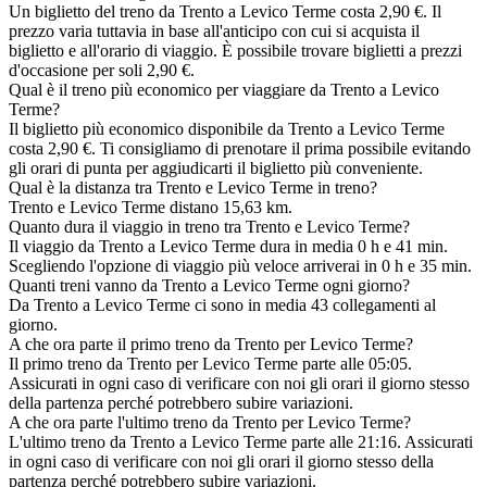
Un biglietto del treno da Trento a Levico Terme costa 2,90 €. Il
prezzo varia tuttavia in base all'anticipo con cui si acquista il
biglietto e all'orario di viaggio. È possibile trovare biglietti a prezzi
d'occasione per soli 2,90 €.
Qual è il treno più economico per viaggiare da Trento a Levico
Terme?
Il biglietto più economico disponibile da Trento a Levico Terme
costa 2,90 €. Ti consigliamo di prenotare il prima possibile evitando
gli orari di punta per aggiudicarti il biglietto più conveniente.
Qual è la distanza tra Trento e Levico Terme in treno?
Trento e Levico Terme distano 15,63 km.
Quanto dura il viaggio in treno tra Trento e Levico Terme?
Il viaggio da Trento a Levico Terme dura in media 0 h e 41 min.
Scegliendo l'opzione di viaggio più veloce arriverai in 0 h e 35 min.
Quanti treni vanno da Trento a Levico Terme ogni giorno?
Da Trento a Levico Terme ci sono in media 43 collegamenti al
giorno.
A che ora parte il primo treno da Trento per Levico Terme?
Il primo treno da Trento per Levico Terme parte alle 05:05.
Assicurati in ogni caso di verificare con noi gli orari il giorno stesso
della partenza perché potrebbero subire variazioni.
A che ora parte l'ultimo treno da Trento per Levico Terme?
L'ultimo treno da Trento a Levico Terme parte alle 21:16. Assicurati
in ogni caso di verificare con noi gli orari il giorno stesso della
partenza perché potrebbero subire variazioni.