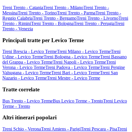
Treni Trento - Catania
Treni Trento - Milano
Treni Trento -
Messina
Treni Trento - Torino
Treni Trento - Parma
Treni Trento -
Reggio Calabria
Treni Trento - Bergamo
Treni Trento - Livorno
Treni
Trento - Rimini
Treni Trento - Bologna
Treni Trento - Perugia
Treni
Trento - Venezia
Principali tratte per Levico Terme
Treni Brescia - Levico Terme
Treni Milano - Levico Terme
Treni
Udine - Levico Terme
Treni Bologna - Levico Terme
Treni Bassano
del Grappa - Levico Terme
Treni Napoli - Levico Terme
Treni
Verona - Levico Terme
Treni Padova - Levico Terme
Treni Pergine
Valsugana - Levico Terme
Treni Bari - Levico Terme
Treni San
Nazario - Levico Terme
Treni Mestre - Levico Terme
Tratte correlate
Bus Trento - Levico Terme
Bus Levico Terme - Trento
Treni Levico
Terme - Trento
Altri itinerari popolari
Treni Schio - Verona
Treni Amiens - Parigi
Treni Pescara - Pisa
Treni