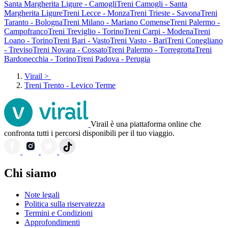
Santa Margherita Ligure - Camogli
Treni Camogli - Santa
Margherita Ligure
Treni Lecce - Monza
Treni Trieste - Savona
Treni
Taranto - Bologna
Treni Milano - Mariano Comense
Treni Palermo -
Campofranco
Treni Treviglio - Torino
Treni Carpi - Modena
Treni
Loano - Torino
Treni Bari - Vasto
Treni Vasto - Bari
Treni Conegliano
- Treviso
Treni Novara - Cossato
Treni Palermo - Torregrotta
Treni
Bardonecchia - Torino
Treni Padova - Perugia
Virail
>
Treni Trento - Levico Terme
Virail è una piattaforma online che
confronta tutti i percorsi disponibili per il tuo viaggio.
Chi siamo
Note legali
Politica sulla riservatezza
Termini e Condizioni
Approfondimenti