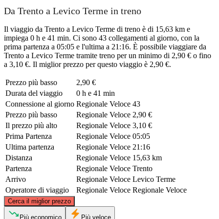
Da Trento a Levico Terme in treno
Il viaggio da Trento a Levico Terme di treno è di 15,63 km e
impiega 0 h e 41 min. Ci sono 43 collegamenti al giorno, con la
prima partenza a 05:05 e l'ultima a 21:16. È possibile viaggiare da
Trento a Levico Terme tramite treno per un minimo di 2,90 € o fino
a 3,10 €. Il miglior prezzo per questo viaggio è 2,90 €.
Prezzo più basso
2,90 €
Durata del viaggio
0 h e 41 min
Connessione al giorno
Regionale Veloce
43
Prezzo più basso
Regionale Veloce
2,90 €
Il prezzo più alto
Regionale Veloce
3,10 €
Prima Partenza
Regionale Veloce
05:05
Ultima partenza
Regionale Veloce
21:16
Distanza
Regionale Veloce
15,63 km
Partenza
Regionale Veloce
Trento
Arrivo
Regionale Veloce
Levico Terme
Operatore di viaggio
Regionale Veloce
Regionale Veloce
©
CARTO
, ©
OpenStreetMap
contributors
Cerca il miglior prezzo
Più economico
Più veloce