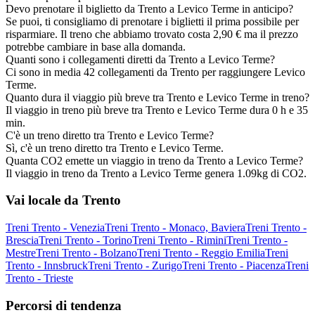
Devo prenotare il biglietto da Trento a Levico Terme in anticipo?
Se puoi, ti consigliamo di prenotare i biglietti il prima possibile per
risparmiare. Il treno che abbiamo trovato costa 2,90 € ma il prezzo
potrebbe cambiare in base alla domanda.
Quanti sono i collegamenti diretti da Trento a Levico Terme?
Ci sono in media 42 collegamenti da Trento per raggiungere Levico
Terme.
Quanto dura il viaggio più breve tra Trento e Levico Terme in treno?
Il viaggio in treno più breve tra Trento e Levico Terme dura 0 h e 35
min.
C'è un treno diretto tra Trento e Levico Terme?
Sì, c'è un treno diretto tra Trento e Levico Terme.
Quanta CO2 emette un viaggio in treno da Trento a Levico Terme?
Il viaggio in treno da Trento a Levico Terme genera 1.09kg di CO2.
Vai locale da Trento
Treni Trento - Venezia
Treni Trento - Monaco, Baviera
Treni Trento -
Brescia
Treni Trento - Torino
Treni Trento - Rimini
Treni Trento -
Mestre
Treni Trento - Bolzano
Treni Trento - Reggio Emilia
Treni
Trento - Innsbruck
Treni Trento - Zurigo
Treni Trento - Piacenza
Treni
Trento - Trieste
Percorsi di tendenza