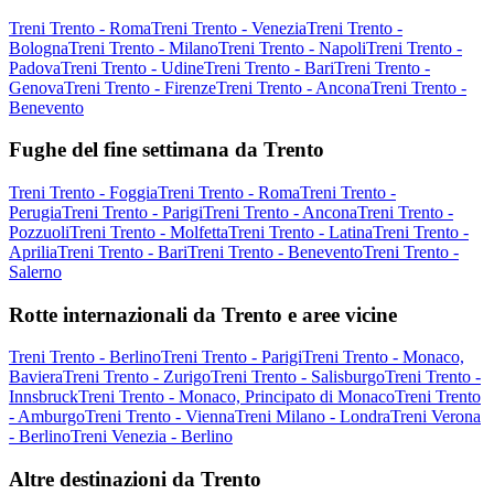
Treni Trento - Roma
Treni Trento - Venezia
Treni Trento -
Bologna
Treni Trento - Milano
Treni Trento - Napoli
Treni Trento -
Padova
Treni Trento - Udine
Treni Trento - Bari
Treni Trento -
Genova
Treni Trento - Firenze
Treni Trento - Ancona
Treni Trento -
Benevento
Fughe del fine settimana da Trento
Treni Trento - Foggia
Treni Trento - Roma
Treni Trento -
Perugia
Treni Trento - Parigi
Treni Trento - Ancona
Treni Trento -
Pozzuoli
Treni Trento - Molfetta
Treni Trento - Latina
Treni Trento -
Aprilia
Treni Trento - Bari
Treni Trento - Benevento
Treni Trento -
Salerno
Rotte internazionali da Trento e aree vicine
Treni Trento - Berlino
Treni Trento - Parigi
Treni Trento - Monaco,
Baviera
Treni Trento - Zurigo
Treni Trento - Salisburgo
Treni Trento -
Innsbruck
Treni Trento - Monaco, Principato di Monaco
Treni Trento
- Amburgo
Treni Trento - Vienna
Treni Milano - Londra
Treni Verona
- Berlino
Treni Venezia - Berlino
Altre destinazioni da Trento