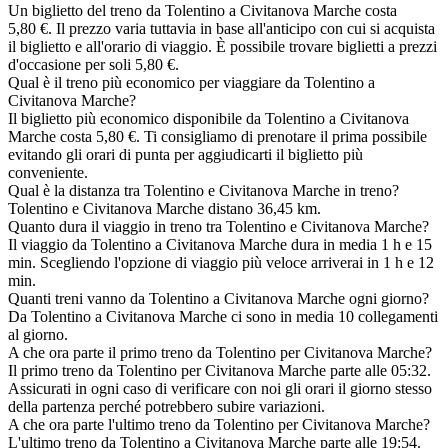
Un biglietto del treno da Tolentino a Civitanova Marche costa
5,80 €. Il prezzo varia tuttavia in base all'anticipo con cui si acquista
il biglietto e all'orario di viaggio. È possibile trovare biglietti a prezzi
d'occasione per soli 5,80 €.
Qual è il treno più economico per viaggiare da Tolentino a
Civitanova Marche?
Il biglietto più economico disponibile da Tolentino a Civitanova
Marche costa 5,80 €. Ti consigliamo di prenotare il prima possibile
evitando gli orari di punta per aggiudicarti il biglietto più
conveniente.
Qual è la distanza tra Tolentino e Civitanova Marche in treno?
Tolentino e Civitanova Marche distano 36,45 km.
Quanto dura il viaggio in treno tra Tolentino e Civitanova Marche?
Il viaggio da Tolentino a Civitanova Marche dura in media 1 h e 15
min. Scegliendo l'opzione di viaggio più veloce arriverai in 1 h e 12
min.
Quanti treni vanno da Tolentino a Civitanova Marche ogni giorno?
Da Tolentino a Civitanova Marche ci sono in media 10 collegamenti
al giorno.
A che ora parte il primo treno da Tolentino per Civitanova Marche?
Il primo treno da Tolentino per Civitanova Marche parte alle 05:32.
Assicurati in ogni caso di verificare con noi gli orari il giorno stesso
della partenza perché potrebbero subire variazioni.
A che ora parte l'ultimo treno da Tolentino per Civitanova Marche?
L'ultimo treno da Tolentino a Civitanova Marche parte alle 19:54.