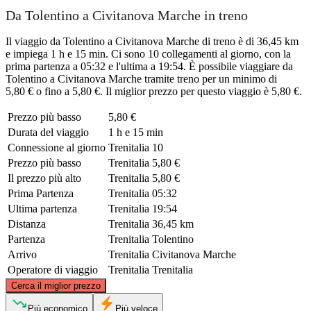
Da Tolentino a Civitanova Marche in treno
Il viaggio da Tolentino a Civitanova Marche di treno è di 36,45 km
e impiega 1 h e 15 min. Ci sono 10 collegamenti al giorno, con la
prima partenza a 05:32 e l'ultima a 19:54. È possibile viaggiare da
Tolentino a Civitanova Marche tramite treno per un minimo di
5,80 € o fino a 5,80 €. Il miglior prezzo per questo viaggio è 5,80 €.
Prezzo più basso
5,80 €
Durata del viaggio
1 h e 15 min
Connessione al giorno
Trenitalia
10
Prezzo più basso
Trenitalia
5,80 €
Il prezzo più alto
Trenitalia
5,80 €
Prima Partenza
Trenitalia
05:32
Ultima partenza
Trenitalia
19:54
Distanza
Trenitalia
36,45 km
Partenza
Trenitalia
Tolentino
Arrivo
Trenitalia
Civitanova Marche
Operatore di viaggio
Trenitalia
Trenitalia
©
CARTO
, ©
OpenStreetMap
contributors
Cerca il miglior prezzo
Più economico
Più veloce