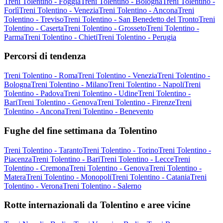
Treni Tolentino - Foggia
Treni Tolentino - Bologna
Treni Tolentino -
Forlì
Treni Tolentino - Venezia
Treni Tolentino - Ancona
Treni
Tolentino - Treviso
Treni Tolentino - San Benedetto del Tronto
Treni
Tolentino - Caserta
Treni Tolentino - Grosseto
Treni Tolentino -
Parma
Treni Tolentino - Chieti
Treni Tolentino - Perugia
Percorsi di tendenza
Treni Tolentino - Roma
Treni Tolentino - Venezia
Treni Tolentino -
Bologna
Treni Tolentino - Milano
Treni Tolentino - Napoli
Treni
Tolentino - Padova
Treni Tolentino - Udine
Treni Tolentino -
Bari
Treni Tolentino - Genova
Treni Tolentino - Firenze
Treni
Tolentino - Ancona
Treni Tolentino - Benevento
Fughe del fine settimana da Tolentino
Treni Tolentino - Taranto
Treni Tolentino - Torino
Treni Tolentino -
Piacenza
Treni Tolentino - Bari
Treni Tolentino - Lecce
Treni
Tolentino - Cremona
Treni Tolentino - Genova
Treni Tolentino -
Matera
Treni Tolentino - Monopoli
Treni Tolentino - Catania
Treni
Tolentino - Verona
Treni Tolentino - Salerno
Rotte internazionali da Tolentino e aree vicine