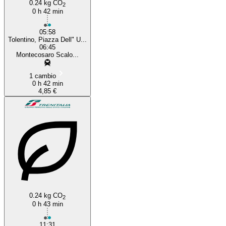
0.24 kg CO
2
0 h 42 min
05:58
Tolentino, Piazza Dell" U...
06:45
Montecosaro Scalo...
1 cambio
0 h 42 min
4,85 €
0.24 kg CO
2
0 h 43 min
11:31