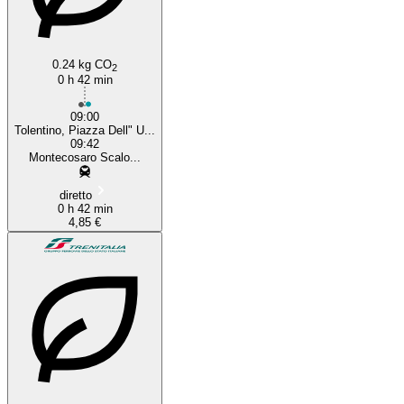
0.24 kg CO
2
0 h 42 min
09:00
Tolentino, Piazza Dell" U...
09:42
Montecosaro Scalo...
diretto
0 h 42 min
4,85 €