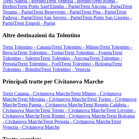
Treni Napoli - Berlino
Treni Venezia - Berlino
Treni Roma -
Berlino
Treni Porto Sant'Elpidio - Parigi
Treni Ancona - Parigi
Treni
Teramo - Parigi
Treni Benevento - Parigi
Treni Pisa - Parigi
Treni
Padova - Parigi
Treni San Severo - Parigi
Treni Porto San Giorgio -
Parigi
Treni Empoli - Parigi
Altre destinazioni da Tolentino
Treni Tolentino - Catania
Treni Tolentino - Milano
Treni Tolentino -
Brescia
Treni Tolentino - Torino
Treni Tolentino - Foggia
Treni
Tolentino - Salerno
Treni Tolentino - Ancona
Treni Tolentino -
Perugia
Treni Tolentino - Forlì
Treni Tolentino - Bologna
Treni
Tolentino - Brindisi
Treni Tolentino - Venezia
Principali tratte per Civitanova Marche
Treni Catania - Civitanova Marche
Treni Milano - Civitanova
Marche
Treni Messina - Civitanova Marche
Treni Torino - Civitanova
Marche
Treni Parma - Civitanova Marche
Treni Reggio Calabria -
Civitanova Marche
Treni Trento - Civitanova Marche
Treni Livorno -
Civitanova Marche
Treni Rimini - Civitanova Marche
Treni Bologna
- Civitanova Marche
Treni Perugia - Civitanova Marche
Treni
Venezia - Civitanova Marche