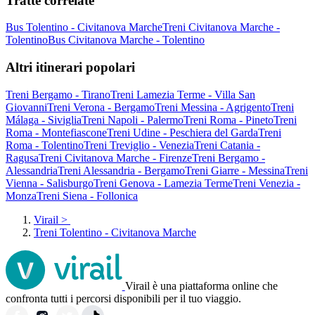
Tratte correlate
Bus Tolentino - Civitanova Marche
Treni Civitanova Marche -
Tolentino
Bus Civitanova Marche - Tolentino
Altri itinerari popolari
Treni Bergamo - Tirano
Treni Lamezia Terme - Villa San
Giovanni
Treni Verona - Bergamo
Treni Messina - Agrigento
Treni
Málaga - Siviglia
Treni Napoli - Palermo
Treni Roma - Pineto
Treni
Roma - Montefiascone
Treni Udine - Peschiera del Garda
Treni
Roma - Tolentino
Treni Treviglio - Venezia
Treni Catania -
Ragusa
Treni Civitanova Marche - Firenze
Treni Bergamo -
Alessandria
Treni Alessandria - Bergamo
Treni Giarre - Messina
Treni
Vienna - Salisburgo
Treni Genova - Lamezia Terme
Treni Venezia -
Monza
Treni Siena - Follonica
Virail
>
Treni Tolentino - Civitanova Marche
Virail è una piattaforma online che
confronta tutti i percorsi disponibili per il tuo viaggio.