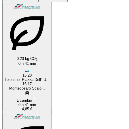
Civitanova Marche
Tolentino
0.23 kg CO
2
0 h 41 min
15:28
Tolentino, Piazza Dell" U...
16:17
Montecosaro Scalo...
1 cambio
0 h 41 min
4,85 €