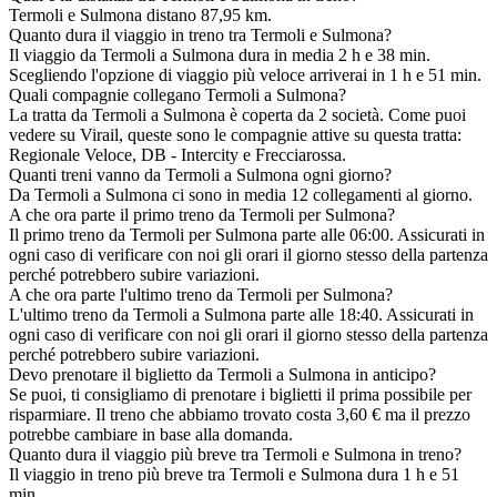
Termoli e Sulmona distano 87,95 km.
Quanto dura il viaggio in treno tra Termoli e Sulmona?
Il viaggio da Termoli a Sulmona dura in media 2 h e 38 min.
Scegliendo l'opzione di viaggio più veloce arriverai in 1 h e 51 min.
Quali compagnie collegano Termoli a Sulmona?
La tratta da Termoli a Sulmona è coperta da 2 società. Come puoi
vedere su Virail, queste sono le compagnie attive su questa tratta:
Regionale Veloce, DB - Intercity e Frecciarossa.
Quanti treni vanno da Termoli a Sulmona ogni giorno?
Da Termoli a Sulmona ci sono in media 12 collegamenti al giorno.
A che ora parte il primo treno da Termoli per Sulmona?
Il primo treno da Termoli per Sulmona parte alle 06:00. Assicurati in
ogni caso di verificare con noi gli orari il giorno stesso della partenza
perché potrebbero subire variazioni.
A che ora parte l'ultimo treno da Termoli per Sulmona?
L'ultimo treno da Termoli a Sulmona parte alle 18:40. Assicurati in
ogni caso di verificare con noi gli orari il giorno stesso della partenza
perché potrebbero subire variazioni.
Devo prenotare il biglietto da Termoli a Sulmona in anticipo?
Se puoi, ti consigliamo di prenotare i biglietti il prima possibile per
risparmiare. Il treno che abbiamo trovato costa 3,60 € ma il prezzo
potrebbe cambiare in base alla domanda.
Quanto dura il viaggio più breve tra Termoli e Sulmona in treno?
Il viaggio in treno più breve tra Termoli e Sulmona dura 1 h e 51
min.