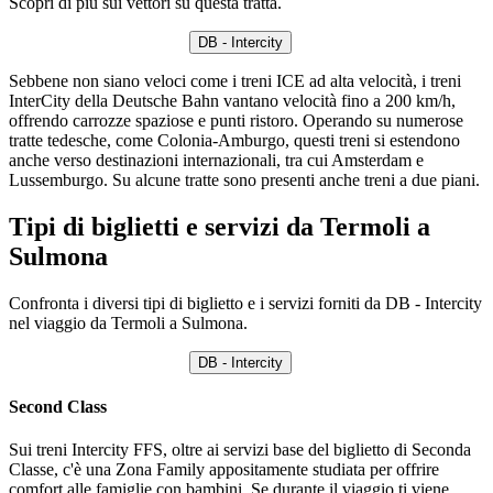
Scopri di più sui vettori su questa tratta.
DB - Intercity
Sebbene non siano veloci come i treni ICE ad alta velocità, i treni
InterCity della Deutsche Bahn vantano velocità fino a 200 km/h,
offrendo carrozze spaziose e punti ristoro. Operando su numerose
tratte tedesche, come Colonia-Amburgo, questi treni si estendono
anche verso destinazioni internazionali, tra cui Amsterdam e
Lussemburgo. Su alcune tratte sono presenti anche treni a due piani.
Tipi di biglietti e servizi da Termoli a
Sulmona
Confronta i diversi tipi di biglietto e i servizi forniti da DB - Intercity
nel viaggio da Termoli a Sulmona.
DB - Intercity
Second Class
Sui treni Intercity FFS, oltre ai servizi base del biglietto di Seconda
Classe, c'è una Zona Family appositamente studiata per offrire
comfort alle famiglie con bambini. Se durante il viaggio ti viene