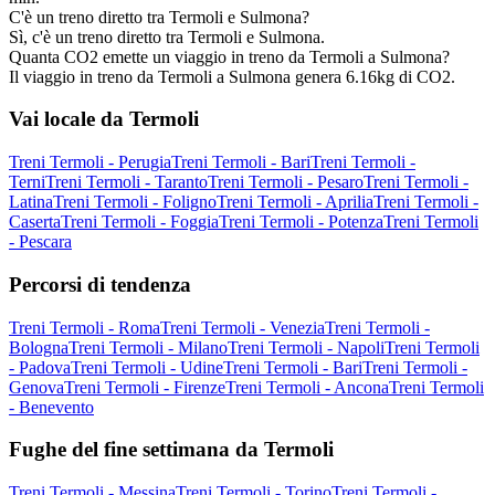
C'è un treno diretto tra Termoli e Sulmona?
Sì, c'è un treno diretto tra Termoli e Sulmona.
Quanta CO2 emette un viaggio in treno da Termoli a Sulmona?
Il viaggio in treno da Termoli a Sulmona genera 6.16kg di CO2.
Vai locale da Termoli
Treni Termoli - Perugia
Treni Termoli - Bari
Treni Termoli -
Terni
Treni Termoli - Taranto
Treni Termoli - Pesaro
Treni Termoli -
Latina
Treni Termoli - Foligno
Treni Termoli - Aprilia
Treni Termoli -
Caserta
Treni Termoli - Foggia
Treni Termoli - Potenza
Treni Termoli
- Pescara
Percorsi di tendenza
Treni Termoli - Roma
Treni Termoli - Venezia
Treni Termoli -
Bologna
Treni Termoli - Milano
Treni Termoli - Napoli
Treni Termoli
- Padova
Treni Termoli - Udine
Treni Termoli - Bari
Treni Termoli -
Genova
Treni Termoli - Firenze
Treni Termoli - Ancona
Treni Termoli
- Benevento
Fughe del fine settimana da Termoli
Treni Termoli - Messina
Treni Termoli - Torino
Treni Termoli -