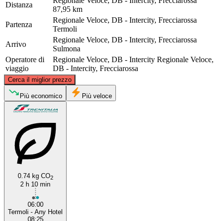
Regionale Veloce, DB - Intercity, Frecciarossa
Distanza
87,95 km
Regionale Veloce, DB - Intercity, Frecciarossa
Partenza
Termoli
Regionale Veloce, DB - Intercity, Frecciarossa
Arrivo
Sulmona
Operatore di
Regionale Veloce, DB - Intercity
Regionale Veloce,
viaggio
DB - Intercity, Frecciarossa
©
CARTO
, ©
OpenStreetMap
contributors
Cerca il miglior prezzo
Più economico
Più veloce
Sulmona
Termoli
0.74 kg CO
2
2 h 10 min
06:00
Termoli - Any Hotel
08:25