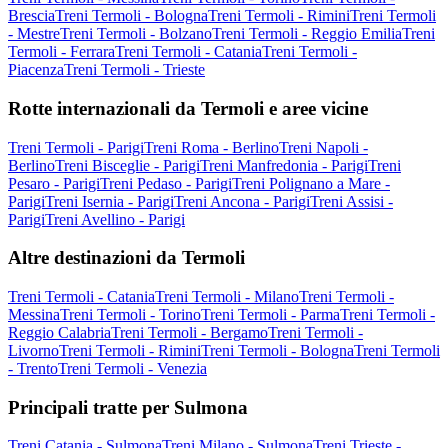
Brescia
Treni Termoli - Bologna
Treni Termoli - Rimini
Treni Termoli
- Mestre
Treni Termoli - Bolzano
Treni Termoli - Reggio Emilia
Treni
Termoli - Ferrara
Treni Termoli - Catania
Treni Termoli -
Piacenza
Treni Termoli - Trieste
Rotte internazionali da Termoli e aree vicine
Treni Termoli - Parigi
Treni Roma - Berlino
Treni Napoli -
Berlino
Treni Bisceglie - Parigi
Treni Manfredonia - Parigi
Treni
Pesaro - Parigi
Treni Pedaso - Parigi
Treni Polignano a Mare -
Parigi
Treni Isernia - Parigi
Treni Ancona - Parigi
Treni Assisi -
Parigi
Treni Avellino - Parigi
Altre destinazioni da Termoli
Treni Termoli - Catania
Treni Termoli - Milano
Treni Termoli -
Messina
Treni Termoli - Torino
Treni Termoli - Parma
Treni Termoli -
Reggio Calabria
Treni Termoli - Bergamo
Treni Termoli -
Livorno
Treni Termoli - Rimini
Treni Termoli - Bologna
Treni Termoli
- Trento
Treni Termoli - Venezia
Principali tratte per Sulmona
Treni Catania - Sulmona
Treni Milano - Sulmona
Treni Trieste -