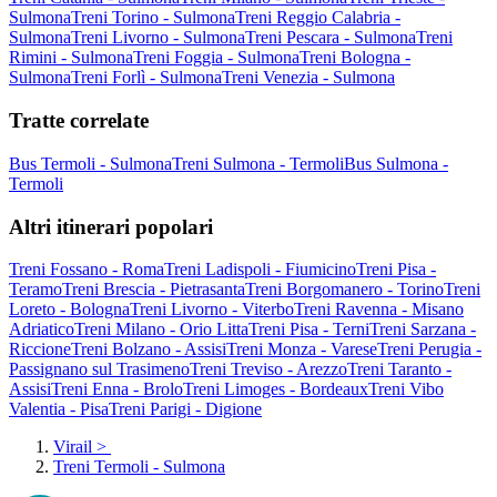
Sulmona
Treni Torino - Sulmona
Treni Reggio Calabria -
Sulmona
Treni Livorno - Sulmona
Treni Pescara - Sulmona
Treni
Rimini - Sulmona
Treni Foggia - Sulmona
Treni Bologna -
Sulmona
Treni Forlì - Sulmona
Treni Venezia - Sulmona
Tratte correlate
Bus Termoli - Sulmona
Treni Sulmona - Termoli
Bus Sulmona -
Termoli
Altri itinerari popolari
Treni Fossano - Roma
Treni Ladispoli - Fiumicino
Treni Pisa -
Teramo
Treni Brescia - Pietrasanta
Treni Borgomanero - Torino
Treni
Loreto - Bologna
Treni Livorno - Viterbo
Treni Ravenna - Misano
Adriatico
Treni Milano - Orio Litta
Treni Pisa - Terni
Treni Sarzana -
Riccione
Treni Bolzano - Assisi
Treni Monza - Varese
Treni Perugia -
Passignano sul Trasimeno
Treni Treviso - Arezzo
Treni Taranto -
Assisi
Treni Enna - Brolo
Treni Limoges - Bordeaux
Treni Vibo
Valentia - Pisa
Treni Parigi - Digione
Virail
>
Treni Termoli - Sulmona