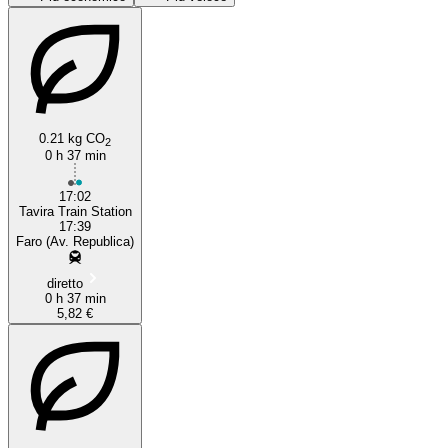
Tavira
0.21 kg CO
2
0 h 37 min
Faro
17:02
Tavira Train Station
17:39
Faro (Av. Republica)
diretto
0 h 37 min
5,82 €