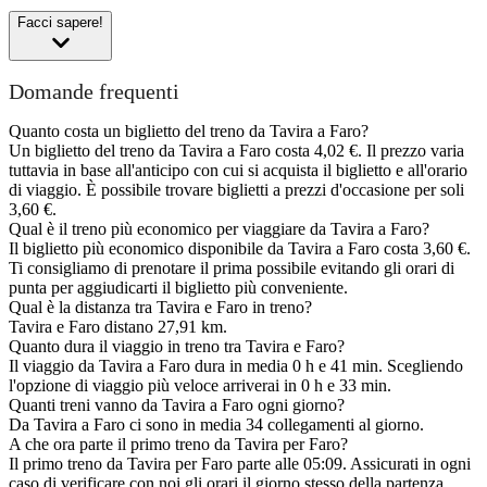
Facci sapere!
Domande frequenti
Quanto costa un biglietto del treno da Tavira a Faro?
Un biglietto del treno da Tavira a Faro costa 4,02 €. Il prezzo varia
tuttavia in base all'anticipo con cui si acquista il biglietto e all'orario
di viaggio. È possibile trovare biglietti a prezzi d'occasione per soli
3,60 €.
Qual è il treno più economico per viaggiare da Tavira a Faro?
Il biglietto più economico disponibile da Tavira a Faro costa 3,60 €.
Ti consigliamo di prenotare il prima possibile evitando gli orari di
punta per aggiudicarti il biglietto più conveniente.
Qual è la distanza tra Tavira e Faro in treno?
Tavira e Faro distano 27,91 km.
Quanto dura il viaggio in treno tra Tavira e Faro?
Il viaggio da Tavira a Faro dura in media 0 h e 41 min. Scegliendo
l'opzione di viaggio più veloce arriverai in 0 h e 33 min.
Quanti treni vanno da Tavira a Faro ogni giorno?
Da Tavira a Faro ci sono in media 34 collegamenti al giorno.
A che ora parte il primo treno da Tavira per Faro?
Il primo treno da Tavira per Faro parte alle 05:09. Assicurati in ogni
caso di verificare con noi gli orari il giorno stesso della partenza