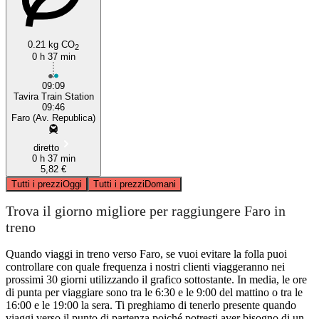
0.21 kg CO
2
0 h 37 min
09:09
Tavira Train Station
09:46
Faro (Av. Republica)
diretto
0 h 37 min
5,82 €
Tutti i prezzi
Oggi
Tutti i prezzi
Domani
Trova il giorno migliore per raggiungere Faro in
treno
Quando viaggi in treno verso Faro, se vuoi evitare la folla puoi
controllare con quale frequenza i nostri clienti viaggeranno nei
prossimi 30 giorni utilizzando il grafico sottostante. In media, le ore
di punta per viaggiare sono tra le 6:30 e le 9:00 del mattino o tra le
16:00 e le 19:00 la sera. Ti preghiamo di tenerlo presente quando
viaggi verso il punto di partenza poiché potresti aver bisogno di un