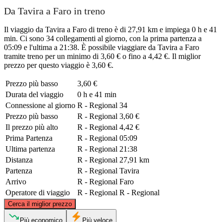
Da Tavira a Faro in treno
Il viaggio da Tavira a Faro di treno è di 27,91 km e impiega 0 h e 41
min. Ci sono 34 collegamenti al giorno, con la prima partenza a
05:09 e l'ultima a 21:38. È possibile viaggiare da Tavira a Faro
tramite treno per un minimo di 3,60 € o fino a 4,42 €. Il miglior
prezzo per questo viaggio è 3,60 €.
Prezzo più basso
3,60 €
Durata del viaggio
0 h e 41 min
Connessione al giorno
R - Regional
34
Prezzo più basso
R - Regional
3,60 €
Il prezzo più alto
R - Regional
4,42 €
Prima Partenza
R - Regional
05:09
Ultima partenza
R - Regional
21:38
Distanza
R - Regional
27,91 km
Partenza
R - Regional
Tavira
Arrivo
R - Regional
Faro
Operatore di viaggio
R - Regional
R - Regional
©
CARTO
, ©
OpenStreetMap
contributors
Cerca il miglior prezzo
Più economico
Più veloce