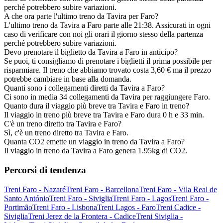
perché potrebbero subire variazioni.
A che ora parte l'ultimo treno da Tavira per Faro?
L'ultimo treno da Tavira a Faro parte alle 21:38. Assicurati in ogni
caso di verificare con noi gli orari il giorno stesso della partenza
perché potrebbero subire variazioni.
Devo prenotare il biglietto da Tavira a Faro in anticipo?
Se puoi, ti consigliamo di prenotare i biglietti il prima possibile per
risparmiare. Il treno che abbiamo trovato costa 3,60 € ma il prezzo
potrebbe cambiare in base alla domanda.
Quanti sono i collegamenti diretti da Tavira a Faro?
Ci sono in media 34 collegamenti da Tavira per raggiungere Faro.
Quanto dura il viaggio più breve tra Tavira e Faro in treno?
Il viaggio in treno più breve tra Tavira e Faro dura 0 h e 33 min.
C'è un treno diretto tra Tavira e Faro?
Sì, c'è un treno diretto tra Tavira e Faro.
Quanta CO2 emette un viaggio in treno da Tavira a Faro?
Il viaggio in treno da Tavira a Faro genera 1.95kg di CO2.
Percorsi di tendenza
Treni Faro - Nazaré
Treni Faro - Barcellona
Treni Faro - Vila Real de
Santo António
Treni Faro - Siviglia
Treni Faro - Lagos
Treni Faro -
Portimão
Treni Faro - Lisbona
Treni Lagos - Faro
Treni Cadice -
Siviglia
Treni Jerez de la Frontera - Cadice
Treni Siviglia -