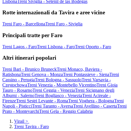
Lisbona
Treni Siviglia - Setenil de las Bodegas
Rotte internazionali da Tavira e aree vicine
Treni Faro - Barcellona
Treni Faro - Siviglia
Principali tratte per Faro
Treni Lagos - Faro
Treni Lisbona - Faro
Treni Oporto - Faro
Altri itinerari popolari
Treni Bari - Brunico Bruneck
Treni Monaco, Baviera -
Ratisbona
Treni Genova - Monza
Treni Pontassieve - Siena
Treni
Cassino - Perugia
Treni Bologna - Sassuolo
Treni Varsavia -
Częstochowa
Treni Venezia - Montebello Vicentino
Treni Gioia
Tauro - Rosarno
Treni Ceggia - Venezia
Treni Sicignano degli
Alburni - Salerno
Treni Bogliasco - Venezia
Treni Acireale -
Firenze
Treni Sestri Levante - Roma
Treni Voghera - Bologna
Treni
Napoli - Pisticci
Treni Taranto - Aversa
Treni Avellino - Caserta
Treni
Prato - Montevarchi
Treni Gela - Reggio Calabria
Virail
>
Treni Tavira - Faro