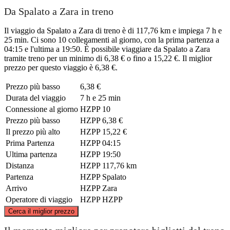
Da Spalato a Zara in treno
Il viaggio da Spalato a Zara di treno è di 117,76 km e impiega 7 h e
25 min. Ci sono 10 collegamenti al giorno, con la prima partenza a
04:15 e l'ultima a 19:50. È possibile viaggiare da Spalato a Zara
tramite treno per un minimo di 6,38 € o fino a 15,22 €. Il miglior
prezzo per questo viaggio è 6,38 €.
Prezzo più basso
6,38 €
Durata del viaggio
7 h e 25 min
Connessione al giorno
HZPP
10
Prezzo più basso
HZPP
6,38 €
Il prezzo più alto
HZPP
15,22 €
Prima Partenza
HZPP
04:15
Ultima partenza
HZPP
19:50
Distanza
HZPP
117,76 km
Partenza
HZPP
Spalato
Arrivo
HZPP
Zara
Operatore di viaggio
HZPP
HZPP
©
CARTO
, ©
OpenStreetMap
contributors
Cerca il miglior prezzo
Zadar