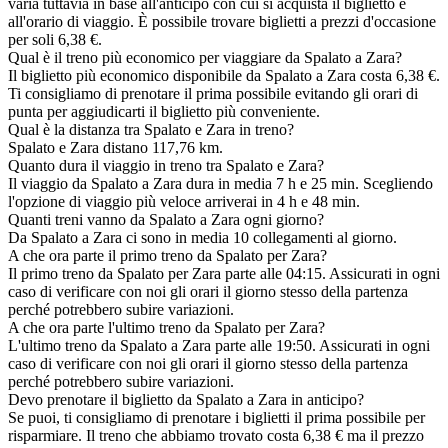
varia tuttavia in base all'anticipo con cui si acquista il biglietto e
all'orario di viaggio. È possibile trovare biglietti a prezzi d'occasione
per soli 6,38 €.
Qual è il treno più economico per viaggiare da Spalato a Zara?
Il biglietto più economico disponibile da Spalato a Zara costa 6,38 €.
Ti consigliamo di prenotare il prima possibile evitando gli orari di
punta per aggiudicarti il biglietto più conveniente.
Qual è la distanza tra Spalato e Zara in treno?
Spalato e Zara distano 117,76 km.
Quanto dura il viaggio in treno tra Spalato e Zara?
Il viaggio da Spalato a Zara dura in media 7 h e 25 min. Scegliendo
l'opzione di viaggio più veloce arriverai in 4 h e 48 min.
Quanti treni vanno da Spalato a Zara ogni giorno?
Da Spalato a Zara ci sono in media 10 collegamenti al giorno.
A che ora parte il primo treno da Spalato per Zara?
Il primo treno da Spalato per Zara parte alle 04:15. Assicurati in ogni
caso di verificare con noi gli orari il giorno stesso della partenza
perché potrebbero subire variazioni.
A che ora parte l'ultimo treno da Spalato per Zara?
L'ultimo treno da Spalato a Zara parte alle 19:50. Assicurati in ogni
caso di verificare con noi gli orari il giorno stesso della partenza
perché potrebbero subire variazioni.
Devo prenotare il biglietto da Spalato a Zara in anticipo?
Se puoi, ti consigliamo di prenotare i biglietti il prima possibile per
risparmiare. Il treno che abbiamo trovato costa 6,38 € ma il prezzo