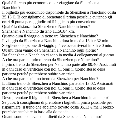
Qual è il treno più economico per viaggiare da Shenzhen a
Nanchino?
Il biglietto più economico disponibile da Shenzhen a Nanchino costa
35,13 €. Ti consigliamo di prenotare il prima possibile evitando gli
orari di punta per aggiudicarti il biglietto più conveniente.
Qual è la distanza tra Shenzhen e Nanchino in treno?
Shenzhen e Nanchino distano 1.156,84 km.
Quanto dura il viaggio in treno tra Shenzhen e Nanchino?
Il viaggio da Shenzhen a Nanchino dura in media 13 h e 32 min.
Scegliendo l'opzione di viaggio più veloce arriverai in 8 h e 0 min.
Quanti treni vanno da Shenzhen a Nanchino ogni giorno?
Da Shenzhen a Nanchino ci sono in media 4 collegamenti al giorno.
A che ora parte il primo treno da Shenzhen per Nanchino?
Il primo treno da Shenzhen per Nanchino parte alle 09:40. Assicurati
in ogni caso di verificare con noi gli orari il giorno stesso della
partenza perché potrebbero subire variazioni.
A che ora parte l'ultimo treno da Shenzhen per Nanchino?
L'ultimo treno da Shenzhen a Nanchino parte alle 13:02. Assicurati
in ogni caso di verificare con noi gli orari il giorno stesso della
partenza perché potrebbero subire variazioni.
Devo prenotare il biglietto da Shenzhen a Nanchino in anticipo?
Se puoi, ti consigliamo di prenotare i biglietti il prima possibile per
risparmiare. Il treno che abbiamo trovato costa 35,13 € ma il prezzo
potrebbe cambiare in base alla domanda.
Quanti sono i collegamenti diretti da Shenzhen a Nanchino?