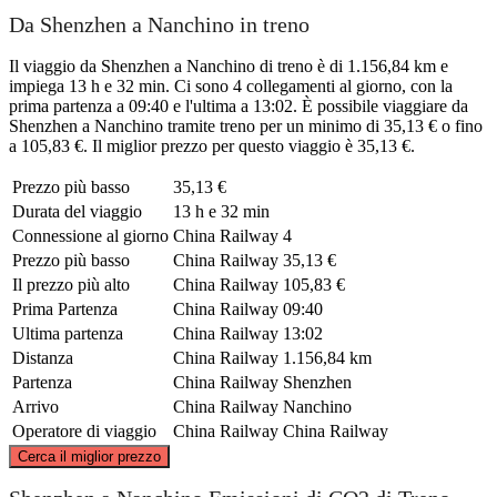
Da Shenzhen a Nanchino in treno
Il viaggio da Shenzhen a Nanchino di treno è di 1.156,84 km e
impiega 13 h e 32 min. Ci sono 4 collegamenti al giorno, con la
prima partenza a 09:40 e l'ultima a 13:02. È possibile viaggiare da
Shenzhen a Nanchino tramite treno per un minimo di 35,13 € o fino
a 105,83 €. Il miglior prezzo per questo viaggio è 35,13 €.
Prezzo più basso
35,13 €
Durata del viaggio
13 h e 32 min
Connessione al giorno
China Railway
4
Prezzo più basso
China Railway
35,13 €
Il prezzo più alto
China Railway
105,83 €
Prima Partenza
China Railway
09:40
Ultima partenza
China Railway
13:02
Distanza
China Railway
1.156,84 km
Partenza
China Railway
Shenzhen
Arrivo
China Railway
Nanchino
Operatore di viaggio
China Railway
China Railway
©
CARTO
, ©
OpenStreetMap
contributors
Cerca il miglior prezzo
Nanjing