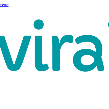
mente