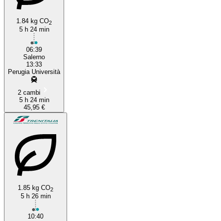
1.84 kg CO
2
5 h 24 min
06:39
Salerno
13:33
Perugia Università
2 cambi
5 h 24 min
45,95 €
1.85 kg CO
2
5 h 26 min
10:40