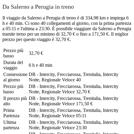
Da Salerno a Perugia in treno
Il viaggio da Salerno a Perugia di treno è di 334,98 km e impiega 6
h e 40 min. Ci sono 40 collegamenti al giorno, con la prima partenza
a 05:11 e l'ultima a 23:30. È possibile viaggiare da Salerno a Perugia
tramite treno per un minimo di 32,70 € o fino a 171,50 €. Il miglior
prezzo per questo viaggio è 32,70 €.
Prezzo più
32,70 €
basso
Durata del
6 h e 40 min
viaggio
Connessione
DB - Intercity, Frecciarossa, Trenitalia, Intercity
al giorno
Notte, Regionale Veloce
40
Prezzo più
DB - Intercity, Frecciarossa, Trenitalia, Intercity
basso
Notte, Regionale Veloce
32,70 €
Il prezzo più
DB - Intercity, Frecciarossa, Trenitalia, Intercity
alto
Notte, Regionale Veloce
171,50 €
Prima
DB - Intercity, Frecciarossa, Trenitalia, Intercity
Partenza
Notte, Regionale Veloce
05:11
Ultima
DB - Intercity, Frecciarossa, Trenitalia, Intercity
partenza
Notte, Regionale Veloce
23:30