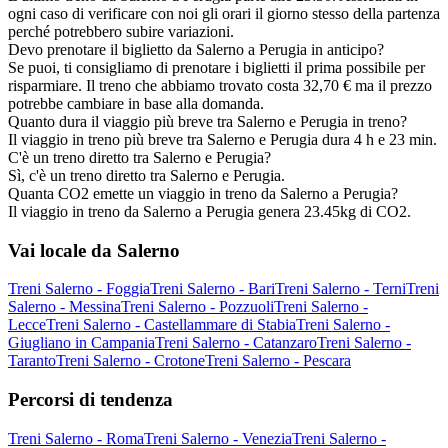
ogni caso di verificare con noi gli orari il giorno stesso della partenza
perché potrebbero subire variazioni.
Devo prenotare il biglietto da Salerno a Perugia in anticipo?
Se puoi, ti consigliamo di prenotare i biglietti il prima possibile per
risparmiare. Il treno che abbiamo trovato costa 32,70 € ma il prezzo
potrebbe cambiare in base alla domanda.
Quanto dura il viaggio più breve tra Salerno e Perugia in treno?
Il viaggio in treno più breve tra Salerno e Perugia dura 4 h e 23 min.
C'è un treno diretto tra Salerno e Perugia?
Sì, c'è un treno diretto tra Salerno e Perugia.
Quanta CO2 emette un viaggio in treno da Salerno a Perugia?
Il viaggio in treno da Salerno a Perugia genera 23.45kg di CO2.
Vai locale da Salerno
Treni Salerno - Foggia
Treni Salerno - Bari
Treni Salerno - Terni
Treni
Salerno - Messina
Treni Salerno - Pozzuoli
Treni Salerno -
Lecce
Treni Salerno - Castellammare di Stabia
Treni Salerno -
Giugliano in Campania
Treni Salerno - Catanzaro
Treni Salerno -
Taranto
Treni Salerno - Crotone
Treni Salerno - Pescara
Percorsi di tendenza
Treni Salerno - Roma
Treni Salerno - Venezia
Treni Salerno -