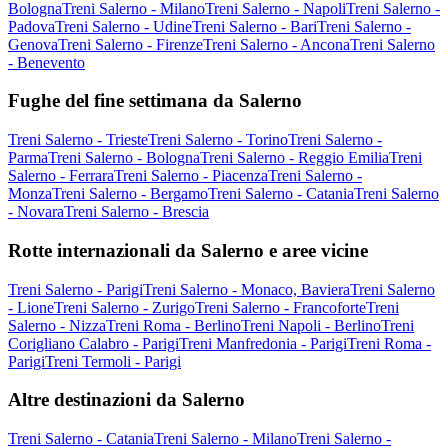
Bologna
Treni Salerno - Milano
Treni Salerno - Napoli
Treni Salerno -
Padova
Treni Salerno - Udine
Treni Salerno - Bari
Treni Salerno -
Genova
Treni Salerno - Firenze
Treni Salerno - Ancona
Treni Salerno
- Benevento
Fughe del fine settimana da Salerno
Treni Salerno - Trieste
Treni Salerno - Torino
Treni Salerno -
Parma
Treni Salerno - Bologna
Treni Salerno - Reggio Emilia
Treni
Salerno - Ferrara
Treni Salerno - Piacenza
Treni Salerno -
Monza
Treni Salerno - Bergamo
Treni Salerno - Catania
Treni Salerno
- Novara
Treni Salerno - Brescia
Rotte internazionali da Salerno e aree vicine
Treni Salerno - Parigi
Treni Salerno - Monaco, Baviera
Treni Salerno
- Lione
Treni Salerno - Zurigo
Treni Salerno - Francoforte
Treni
Salerno - Nizza
Treni Roma - Berlino
Treni Napoli - Berlino
Treni
Corigliano Calabro - Parigi
Treni Manfredonia - Parigi
Treni Roma -
Parigi
Treni Termoli - Parigi
Altre destinazioni da Salerno
Treni Salerno - Catania
Treni Salerno - Milano
Treni Salerno -