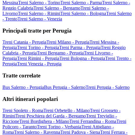
Messina
Treni Salerno - Torino
Treni Salerno - Parma
Treni Salerno -
Reggio Calabria
Treni Salerno - Bergamo
Treni Salerno -
Livorno
Treni Salerno - Rimini
Treni Salerno - Bologna
Treni Salerno
- Trento
Treni Salerno - Venezia
Principali tratte per Perugia
Treni Catania - Perugia
Treni Milano - Perugia
Treni Messina -
Perugia
Treni Torino - Perugia
Treni Parma - Perugia
Treni Reggio
Calabria - Perugia
Treni Bergamo - Perugia
Treni Livorno -
Perugia
Treni Rimini - Perugia
Treni Bologna - Perugia
Treni Trento -
Perugia
Treni Venezia - Perugia
Tratte correlate
Bus Salerno - Perugia
Bus Perugia - Salerno
Treni Perugia - Salerno
Altri itinerari popolari
Treni Spoleto - Roma
Treni Orbetello - Milano
Treni Grosseto -
Rimini
Treni Peschiera del Garda - Bergamo
Treni Treviglio -
Riccione
Treni Bordighera - Milano
Treni Ferrandina - Roma
Treni
Policoro - Taranto
Treni Torino - Verbania
Treni Attigliano -
Roma
Treni Salerno - Ravenna
Treni Padova - Siena
Treni Ferrara -