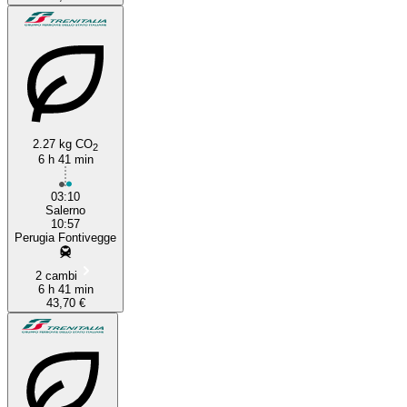
2.27 kg CO
2
6 h 41 min
03:10
Salerno
10:57
Perugia Fontivegge
2 cambi
6 h 41 min
43,70 €