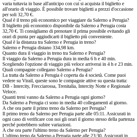
varia tuttavia in base all'anticipo con cui si acquista il biglietto e
all'orario di viaggio. È possibile trovare biglietti a prezzi d'occasione
per soli 32,70 €.
Qual è il treno più economico per viaggiare da Salerno a Perugia?
Il biglietto più economico disponibile da Salerno a Perugia costa
32,70 €. Ti consigliamo di prenotare il prima possibile evitando gli
orari di punta per aggiudicarti il biglietto più conveniente.
Qual è la distanza tra Salerno e Perugia in treno?
Salerno e Perugia distano 334,98 km.
Quanto dura il viaggio in treno tra Salerno e Perugia?
Il viaggio da Salerno a Perugia dura in media 6 h e 40 min.
Scegliendo l'opzione di viaggio più veloce arriverai in 4 h e 23 min.
Quali compagnie collegano Salerno a Perugia?
La tratta da Salerno a Perugia è coperta da 4 società. Come puoi
vedere su Virail, queste sono le compagnie attive su questa tratta:
DB - Intercity, Frecciarossa, Trenitalia, Intercity Notte e Regionale
Veloce.
Quanti treni vanno da Salerno a Perugia ogni giorno?
Da Salerno a Perugia ci sono in media 40 collegamenti al giorno.
A che ora parte il primo treno da Salerno per Perugia?
Il primo treno da Salerno per Perugia parte alle 05:11. Assicurati in
ogni caso di verificare con noi gli orari il giorno stesso della partenza
perché potrebbero subire variazioni.
A che ora parte l'ultimo treno da Salerno per Perugia?
L'ultimo treno da Salerno a Perugia parte alle 23:30. Assicurati in