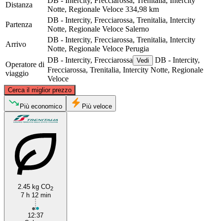
DB - Intercity, Frecciarossa, Trenitalia, Intercity
Distanza
Notte, Regionale Veloce
334,98 km
DB - Intercity, Frecciarossa, Trenitalia, Intercity
Partenza
Notte, Regionale Veloce
Salerno
DB - Intercity, Frecciarossa, Trenitalia, Intercity
Arrivo
Notte, Regionale Veloce
Perugia
DB - Intercity, Frecciarossa
DB - Intercity,
Vedi
Operatore di
Frecciarossa, Trenitalia, Intercity Notte, Regionale
viaggio
Veloce
©
CARTO
, ©
OpenStreetMap
contributors
Cerca il miglior prezzo
Perugia
Più economico
Più veloce
2.45 kg CO
2
7 h 12 min
Salerno
12:37