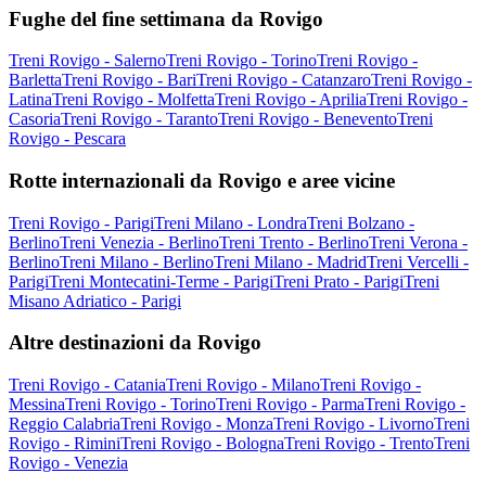
Fughe del fine settimana da Rovigo
Treni Rovigo - Salerno
Treni Rovigo - Torino
Treni Rovigo -
Barletta
Treni Rovigo - Bari
Treni Rovigo - Catanzaro
Treni Rovigo -
Latina
Treni Rovigo - Molfetta
Treni Rovigo - Aprilia
Treni Rovigo -
Casoria
Treni Rovigo - Taranto
Treni Rovigo - Benevento
Treni
Rovigo - Pescara
Rotte internazionali da Rovigo e aree vicine
Treni Rovigo - Parigi
Treni Milano - Londra
Treni Bolzano -
Berlino
Treni Venezia - Berlino
Treni Trento - Berlino
Treni Verona -
Berlino
Treni Milano - Berlino
Treni Milano - Madrid
Treni Vercelli -
Parigi
Treni Montecatini-Terme - Parigi
Treni Prato - Parigi
Treni
Misano Adriatico - Parigi
Altre destinazioni da Rovigo
Treni Rovigo - Catania
Treni Rovigo - Milano
Treni Rovigo -
Messina
Treni Rovigo - Torino
Treni Rovigo - Parma
Treni Rovigo -
Reggio Calabria
Treni Rovigo - Monza
Treni Rovigo - Livorno
Treni
Rovigo - Rimini
Treni Rovigo - Bologna
Treni Rovigo - Trento
Treni
Rovigo - Venezia