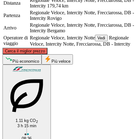
Regionale Veloce, Intercity Notte, Frecciarossa, DB -
Distanza
Intercity
179,74 km
Regionale Veloce, Intercity Notte, Frecciarossa, DB -
Partenza
Intercity
Rovigo
Regionale Veloce, Intercity Notte, Frecciarossa, DB -
Arrivo
Intercity
Bergamo
Operatore di
Regionale Veloce, Intercity Notte
Regionale
Vedi
viaggio
Veloce, Intercity Notte, Frecciarossa, DB - Intercity
©
CARTO
, ©
OpenStreetMap
contributors
Cerca il miglior prezzo
Più economico
Più veloce
Bergamo
Rovigo
1.11 kg CO
2
3 h 15 min
08:36