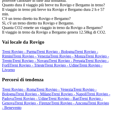
potrebbe cambiare in base alla domanda.
Quanto dura il viaggio più breve tra Rovigo e Bergamo in treno?
Il viaggio in treno più breve tra Rovigo e Bergamo dura 2 h e 57
min.
C'è un treno diretto tra Rovigo e Bergamo?
Sì, c'è un treno diretto tra Rovigo e Bergamo.
Quanta CO2 emette un viaggio in treno da Rovigo a Bergamo?
Il viaggio in treno da Rovigo a Bergamo genera 12.58kg di CO2.
Vai locale da Rovigo
Treni Rovigo - Parma
Treni Rovigo - Bologna
Treni Rovigo -
Rimini
Treni Rovigo - Venezia
Treni Rovigo - Monza
Treni Rovigo -
Trento
Treni Rovigo - Novara
Treni Rovigo - Perugia
Treni Rovigo -
Forlì
Treni Rovigo - Trieste
Treni Rovigo - Udine
Treni Rovigo -
Livorno
Percorsi di tendenza
Treni Rovigo - Roma
Treni Rovigo - Venezia
Treni Rovigo -
Bologna
Treni Rovigo - Milano
Treni Rovigo - Napoli
Treni Rovigo -
Padova
Treni Rovigo - Udine
Treni Rovigo - Bari
Treni Rovigo -
Genova
Treni Rovigo - Firenze
Treni Rovigo - Ancona
Treni Rovigo
- Benevento