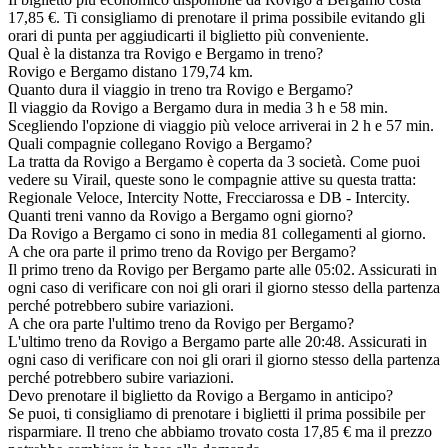
17,85 €. Ti consigliamo di prenotare il prima possibile evitando gli
orari di punta per aggiudicarti il biglietto più conveniente.
Qual è la distanza tra Rovigo e Bergamo in treno?
Rovigo e Bergamo distano 179,74 km.
Quanto dura il viaggio in treno tra Rovigo e Bergamo?
Il viaggio da Rovigo a Bergamo dura in media 3 h e 58 min.
Scegliendo l'opzione di viaggio più veloce arriverai in 2 h e 57 min.
Quali compagnie collegano Rovigo a Bergamo?
La tratta da Rovigo a Bergamo è coperta da 3 società. Come puoi
vedere su Virail, queste sono le compagnie attive su questa tratta:
Regionale Veloce, Intercity Notte, Frecciarossa e DB - Intercity.
Quanti treni vanno da Rovigo a Bergamo ogni giorno?
Da Rovigo a Bergamo ci sono in media 81 collegamenti al giorno.
A che ora parte il primo treno da Rovigo per Bergamo?
Il primo treno da Rovigo per Bergamo parte alle 05:02. Assicurati in
ogni caso di verificare con noi gli orari il giorno stesso della partenza
perché potrebbero subire variazioni.
A che ora parte l'ultimo treno da Rovigo per Bergamo?
L'ultimo treno da Rovigo a Bergamo parte alle 20:48. Assicurati in
ogni caso di verificare con noi gli orari il giorno stesso della partenza
perché potrebbero subire variazioni.
Devo prenotare il biglietto da Rovigo a Bergamo in anticipo?
Se puoi, ti consigliamo di prenotare i biglietti il prima possibile per
risparmiare. Il treno che abbiamo trovato costa 17,85 € ma il prezzo