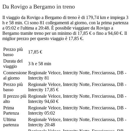
Da Rovigo a Bergamo in treno
Il viaggio da Rovigo a Bergamo di treno è di 179,74 km e impiega 3
h e 58 min. Ci sono 81 collegamenti al giorno, con la prima partenza
a 05:02 e l'ultima a 20:48. È possibile viaggiare da Rovigo a
Bergamo tramite treno per un minimo di 17,85 € o fino a 94,60 €. Il
miglior prezzo per questo viaggio è 17,85 €.
Prezzo più
17,85 €
basso
Durata del
3 h e 58 min
viaggio
Connessione
Regionale Veloce, Intercity Notte, Frecciarossa, DB -
al giorno
Intercity
81
Prezzo più
Regionale Veloce, Intercity Notte, Frecciarossa, DB -
basso
Intercity
17,85 €
Il prezzo più
Regionale Veloce, Intercity Notte, Frecciarossa, DB -
alto
Intercity
94,60 €
Prima
Regionale Veloce, Intercity Notte, Frecciarossa, DB -
Partenza
Intercity
05:02
Ultima
Regionale Veloce, Intercity Notte, Frecciarossa, DB -
partenza
Intercity
20:48