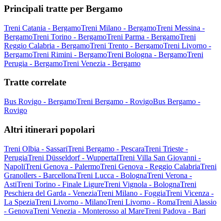
Principali tratte per Bergamo
Treni Catania - Bergamo
Treni Milano - Bergamo
Treni Messina -
Bergamo
Treni Torino - Bergamo
Treni Parma - Bergamo
Treni
Reggio Calabria - Bergamo
Treni Trento - Bergamo
Treni Livorno -
Bergamo
Treni Rimini - Bergamo
Treni Bologna - Bergamo
Treni
Perugia - Bergamo
Treni Venezia - Bergamo
Tratte correlate
Bus Rovigo - Bergamo
Treni Bergamo - Rovigo
Bus Bergamo -
Rovigo
Altri itinerari popolari
Treni Olbia - Sassari
Treni Bergamo - Pescara
Treni Trieste -
Perugia
Treni Düsseldorf - Wuppertal
Treni Villa San Giovanni -
Napoli
Treni Genova - Palermo
Treni Genova - Reggio Calabria
Treni
Granollers - Barcellona
Treni Lucca - Bologna
Treni Verona -
Asti
Treni Torino - Finale Ligure
Treni Vignola - Bologna
Treni
Peschiera del Garda - Venezia
Treni Milano - Foggia
Treni Vicenza -
La Spezia
Treni Livorno - Milano
Treni Livorno - Roma
Treni Alassio
- Genova
Treni Venezia - Monterosso al Mare
Treni Padova - Bari