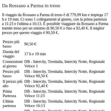
Da Rossano a Parma in treno
Il viaggio da Rossano a Parma di treno è di 779,99 km e impiega 17
h e 19 min. Ci sono 1 collegamenti al giorno, con la prima partenza
a 11:23 e l'ultima a 16:13. È possibile viaggiare da Rossano a Parma
tramite treno per un minimo di 90,50 € o fino a 92,40 €. Il miglior
prezzo per questo viaggio è 90,50 €.
Prezzo più
90,50 €
basso
Durata del
17 h e 19 min
viaggio
Connessione
DB - Intercity, Trenitalia, Intercity Notte, Regionale
al giorno
Veloce
1
Prezzo più
DB - Intercity, Trenitalia, Intercity Notte, Regionale
basso
Veloce
90,50 €
Il prezzo più
DB - Intercity, Trenitalia, Intercity Notte, Regionale
alto
Veloce
92,40 €
Prima
DB - Intercity, Trenitalia, Intercity Notte, Regionale
Partenza
Veloce
11:23
Ultima
DB - Intercity, Trenitalia, Intercity Notte, Regionale
partenza
Veloce
16:13