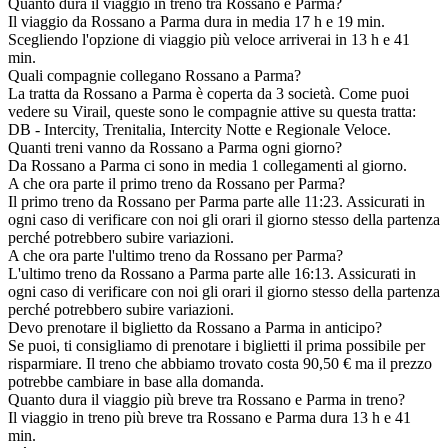
Quanto dura il viaggio in treno tra Rossano e Parma?
Il viaggio da Rossano a Parma dura in media 17 h e 19 min.
Scegliendo l'opzione di viaggio più veloce arriverai in 13 h e 41
min.
Quali compagnie collegano Rossano a Parma?
La tratta da Rossano a Parma è coperta da 3 società. Come puoi
vedere su Virail, queste sono le compagnie attive su questa tratta:
DB - Intercity, Trenitalia, Intercity Notte e Regionale Veloce.
Quanti treni vanno da Rossano a Parma ogni giorno?
Da Rossano a Parma ci sono in media 1 collegamenti al giorno.
A che ora parte il primo treno da Rossano per Parma?
Il primo treno da Rossano per Parma parte alle 11:23. Assicurati in
ogni caso di verificare con noi gli orari il giorno stesso della partenza
perché potrebbero subire variazioni.
A che ora parte l'ultimo treno da Rossano per Parma?
L'ultimo treno da Rossano a Parma parte alle 16:13. Assicurati in
ogni caso di verificare con noi gli orari il giorno stesso della partenza
perché potrebbero subire variazioni.
Devo prenotare il biglietto da Rossano a Parma in anticipo?
Se puoi, ti consigliamo di prenotare i biglietti il prima possibile per
risparmiare. Il treno che abbiamo trovato costa 90,50 € ma il prezzo
potrebbe cambiare in base alla domanda.
Quanto dura il viaggio più breve tra Rossano e Parma in treno?
Il viaggio in treno più breve tra Rossano e Parma dura 13 h e 41
min.