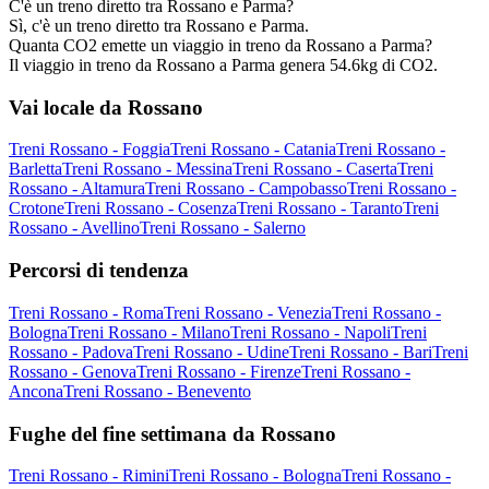
C'è un treno diretto tra Rossano e Parma?
Sì, c'è un treno diretto tra Rossano e Parma.
Quanta CO2 emette un viaggio in treno da Rossano a Parma?
Il viaggio in treno da Rossano a Parma genera 54.6kg di CO2.
Vai locale da Rossano
Treni Rossano - Foggia
Treni Rossano - Catania
Treni Rossano -
Barletta
Treni Rossano - Messina
Treni Rossano - Caserta
Treni
Rossano - Altamura
Treni Rossano - Campobasso
Treni Rossano -
Crotone
Treni Rossano - Cosenza
Treni Rossano - Taranto
Treni
Rossano - Avellino
Treni Rossano - Salerno
Percorsi di tendenza
Treni Rossano - Roma
Treni Rossano - Venezia
Treni Rossano -
Bologna
Treni Rossano - Milano
Treni Rossano - Napoli
Treni
Rossano - Padova
Treni Rossano - Udine
Treni Rossano - Bari
Treni
Rossano - Genova
Treni Rossano - Firenze
Treni Rossano -
Ancona
Treni Rossano - Benevento
Fughe del fine settimana da Rossano
Treni Rossano - Rimini
Treni Rossano - Bologna
Treni Rossano -