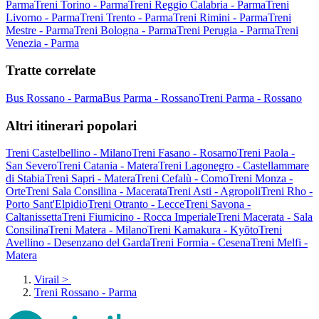
Parma
Treni Torino - Parma
Treni Reggio Calabria - Parma
Treni
Livorno - Parma
Treni Trento - Parma
Treni Rimini - Parma
Treni
Mestre - Parma
Treni Bologna - Parma
Treni Perugia - Parma
Treni
Venezia - Parma
Tratte correlate
Bus Rossano - Parma
Bus Parma - Rossano
Treni Parma - Rossano
Altri itinerari popolari
Treni Castelbellino - Milano
Treni Fasano - Rosarno
Treni Paola -
San Severo
Treni Catania - Matera
Treni Lagonegro - Castellammare
di Stabia
Treni Sapri - Matera
Treni Cefalù - Como
Treni Monza -
Orte
Treni Sala Consilina - Macerata
Treni Asti - Agropoli
Treni Rho -
Porto Sant'Elpidio
Treni Otranto - Lecce
Treni Savona -
Caltanissetta
Treni Fiumicino - Rocca Imperiale
Treni Macerata - Sala
Consilina
Treni Matera - Milano
Treni Kamakura - Kyōto
Treni
Avellino - Desenzano del Garda
Treni Formia - Cesena
Treni Melfi -
Matera
Virail
>
Treni Rossano - Parma