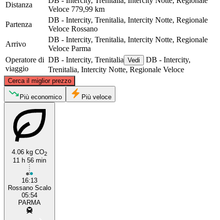
DB - Intercity, Trenitalia, Intercity Notte, Regionale
Distanza
Veloce
779,99 km
DB - Intercity, Trenitalia, Intercity Notte, Regionale
Partenza
Veloce
Rossano
DB - Intercity, Trenitalia, Intercity Notte, Regionale
Arrivo
Veloce
Parma
Operatore di
DB - Intercity, Trenitalia
DB - Intercity,
Vedi
viaggio
Trenitalia, Intercity Notte, Regionale Veloce
©
CARTO
, ©
OpenStreetMap
contributors
Cerca il miglior prezzo
Parma
Più economico
Più veloce
4.06 kg CO
2
11 h 56 min
16:13
Rossano Scalo
Rossano
05:54
PARMA