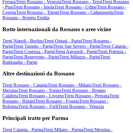
Ferrara
Treni Rossano - Venezia
Treni Rossano - Terni
Treni Rossano
- Pisa
Treni Rossano - Imola
Treni Rossano - Udine
Treni Rossano -
Cesena
Treni Rossano - Trieste
Treni Rossano - Caltanissetta
Treni
Rossano - Reggio Emilia
Rotte internazionali da Rossano e aree vicine
Treni Napoli - Berlino
Treni Ostuni - Parigi
Treni Rosarno -
Parigi
Treni Taranto - Parigi
Treni San Severo - Parigi
Treni Catania -
Parigi
Treni Cosenza - Parigi
Treni Agropoli - Parigi
Treni Potenza -
Parigi
Treni Benevento - Parigi
Treni Milazzo - Parigi
Treni
Battipaglia - Parigi
Altre destinazioni da Rossano
Treni Rossano - Catania
Treni Rossano - Milano
Treni Rossano -
Messina
Treni Rossano - Torino
Treni Rossano - Reggio
Calabria
Treni Rossano - Livorno
Treni Rossano - Perugia
Treni
Rossano - Rimini
Treni Rossano - Foggia
Treni Rossano -
Bologna
Treni Rossano - Forlì
Treni Rossano - Venezia
Principali tratte per Parma
Treni Catania - Parma
Treni Milano - Parma
Treni Messina -