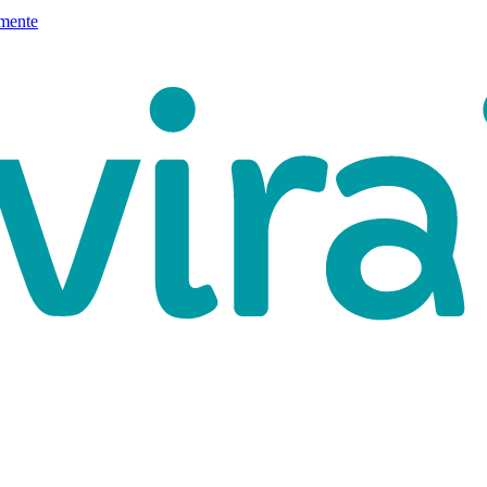
mente