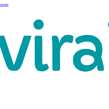
mente