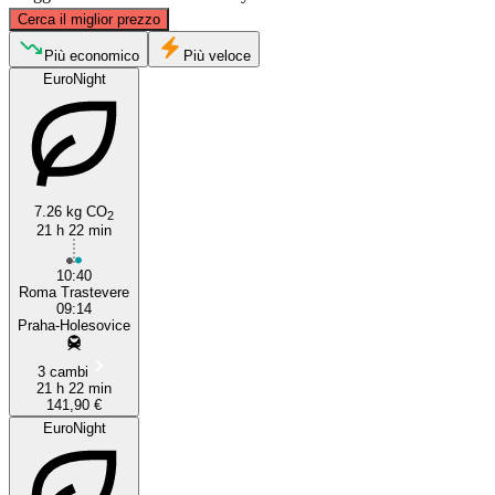
©
CARTO
, ©
OpenStreetMap
contributors
Cerca il miglior prezzo
Prague
Più economico
Più veloce
EuroNight
7.26 kg CO
2
21 h 22 min
Rome
10:40
Roma Trastevere
09:14
Praha-Holesovice
3 cambi
21 h 22 min
141,90 €
EuroNight