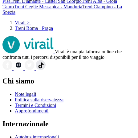
Pisa
Treni Diamante - Castel San Giorgio
Treni Alba - Gioia
Tauro
Treni Ceglie Messapica - Manduria
Treni Ciampino - La
Spezia
Virail
>
Treni Roma - Praga
Virail è una piattaforma online che
confronta tutti i percorsi disponibili per il tuo viaggio.
Chi siamo
Note legali
Politica sulla riservatezza
Termini e Condizioni
Approfondimenti
Internazionale
Autobus internazionali