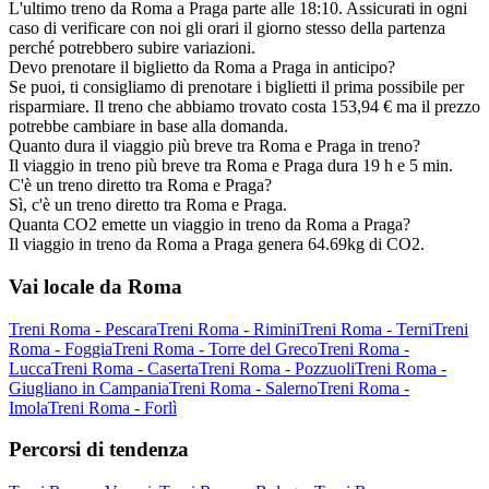
L'ultimo treno da Roma a Praga parte alle 18:10. Assicurati in ogni
caso di verificare con noi gli orari il giorno stesso della partenza
perché potrebbero subire variazioni.
Devo prenotare il biglietto da Roma a Praga in anticipo?
Se puoi, ti consigliamo di prenotare i biglietti il prima possibile per
risparmiare. Il treno che abbiamo trovato costa 153,94 € ma il prezzo
potrebbe cambiare in base alla domanda.
Quanto dura il viaggio più breve tra Roma e Praga in treno?
Il viaggio in treno più breve tra Roma e Praga dura 19 h e 5 min.
C'è un treno diretto tra Roma e Praga?
Sì, c'è un treno diretto tra Roma e Praga.
Quanta CO2 emette un viaggio in treno da Roma a Praga?
Il viaggio in treno da Roma a Praga genera 64.69kg di CO2.
Vai locale da Roma
Treni Roma - Pescara
Treni Roma - Rimini
Treni Roma - Terni
Treni
Roma - Foggia
Treni Roma - Torre del Greco
Treni Roma -
Lucca
Treni Roma - Caserta
Treni Roma - Pozzuoli
Treni Roma -
Giugliano in Campania
Treni Roma - Salerno
Treni Roma -
Imola
Treni Roma - Forlì
Percorsi di tendenza