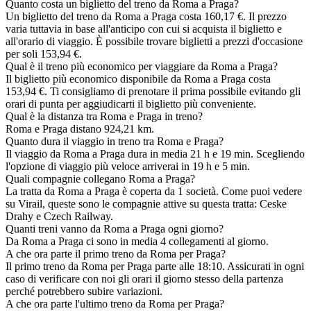
Quanto costa un biglietto del treno da Roma a Praga?
Un biglietto del treno da Roma a Praga costa 160,17 €. Il prezzo
varia tuttavia in base all'anticipo con cui si acquista il biglietto e
all'orario di viaggio. È possibile trovare biglietti a prezzi d'occasione
per soli 153,94 €.
Qual è il treno più economico per viaggiare da Roma a Praga?
Il biglietto più economico disponibile da Roma a Praga costa
153,94 €. Ti consigliamo di prenotare il prima possibile evitando gli
orari di punta per aggiudicarti il biglietto più conveniente.
Qual è la distanza tra Roma e Praga in treno?
Roma e Praga distano 924,21 km.
Quanto dura il viaggio in treno tra Roma e Praga?
Il viaggio da Roma a Praga dura in media 21 h e 19 min. Scegliendo
l'opzione di viaggio più veloce arriverai in 19 h e 5 min.
Quali compagnie collegano Roma a Praga?
La tratta da Roma a Praga è coperta da 1 società. Come puoi vedere
su Virail, queste sono le compagnie attive su questa tratta: Ceske
Drahy e Czech Railway.
Quanti treni vanno da Roma a Praga ogni giorno?
Da Roma a Praga ci sono in media 4 collegamenti al giorno.
A che ora parte il primo treno da Roma per Praga?
Il primo treno da Roma per Praga parte alle 18:10. Assicurati in ogni
caso di verificare con noi gli orari il giorno stesso della partenza
perché potrebbero subire variazioni.
A che ora parte l'ultimo treno da Roma per Praga?