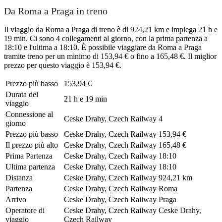
Da Roma a Praga in treno
Il viaggio da Roma a Praga di treno è di 924,21 km e impiega 21 h e
19 min. Ci sono 4 collegamenti al giorno, con la prima partenza a
18:10 e l'ultima a 18:10. È possibile viaggiare da Roma a Praga
tramite treno per un minimo di 153,94 € o fino a 165,48 €. Il miglior
prezzo per questo viaggio è 153,94 €.
Prezzo più basso
153,94 €
Durata del
21 h e 19 min
viaggio
Connessione al
Ceske Drahy, Czech Railway
4
giorno
Prezzo più basso
Ceske Drahy, Czech Railway
153,94 €
Il prezzo più alto
Ceske Drahy, Czech Railway
165,48 €
Prima Partenza
Ceske Drahy, Czech Railway
18:10
Ultima partenza
Ceske Drahy, Czech Railway
18:10
Distanza
Ceske Drahy, Czech Railway
924,21 km
Partenza
Ceske Drahy, Czech Railway
Roma
Arrivo
Ceske Drahy, Czech Railway
Praga
Operatore di
Ceske Drahy, Czech Railway
Ceske Drahy,
viaggio
Czech Railway