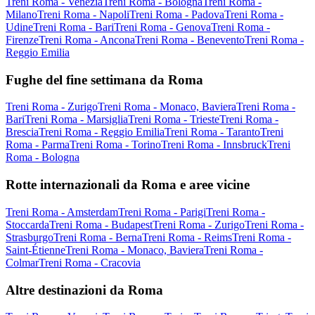
Treni Roma - Venezia
Treni Roma - Bologna
Treni Roma -
Milano
Treni Roma - Napoli
Treni Roma - Padova
Treni Roma -
Udine
Treni Roma - Bari
Treni Roma - Genova
Treni Roma -
Firenze
Treni Roma - Ancona
Treni Roma - Benevento
Treni Roma -
Reggio Emilia
Fughe del fine settimana da Roma
Treni Roma - Zurigo
Treni Roma - Monaco, Baviera
Treni Roma -
Bari
Treni Roma - Marsiglia
Treni Roma - Trieste
Treni Roma -
Brescia
Treni Roma - Reggio Emilia
Treni Roma - Taranto
Treni
Roma - Parma
Treni Roma - Torino
Treni Roma - Innsbruck
Treni
Roma - Bologna
Rotte internazionali da Roma e aree vicine
Treni Roma - Amsterdam
Treni Roma - Parigi
Treni Roma -
Stoccarda
Treni Roma - Budapest
Treni Roma - Zurigo
Treni Roma -
Strasburgo
Treni Roma - Berna
Treni Roma - Reims
Treni Roma -
Saint-Étienne
Treni Roma - Monaco, Baviera
Treni Roma -
Colmar
Treni Roma - Cracovia
Altre destinazioni da Roma