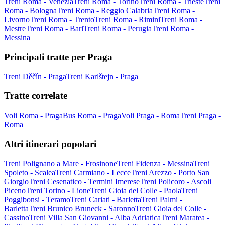
Treni Roma - Venezia
Treni Roma - Torino
Treni Roma - Trieste
Treni
Roma - Bologna
Treni Roma - Reggio Calabria
Treni Roma -
Livorno
Treni Roma - Trento
Treni Roma - Rimini
Treni Roma -
Mestre
Treni Roma - Bari
Treni Roma - Perugia
Treni Roma -
Messina
Principali tratte per Praga
Treni Děčín - Praga
Treni Karlštejn - Praga
Tratte correlate
Voli Roma - Praga
Bus Roma - Praga
Voli Praga - Roma
Treni Praga -
Roma
Altri itinerari popolari
Treni Polignano a Mare - Frosinone
Treni Fidenza - Messina
Treni
Spoleto - Scalea
Treni Carmiano - Lecce
Treni Arezzo - Porto San
Giorgio
Treni Cesenatico - Termini Imerese
Treni Policoro - Ascoli
Piceno
Treni Torino - Lione
Treni Gioia del Colle - Paola
Treni
Poggibonsi - Teramo
Treni Cariati - Barletta
Treni Palmi -
Barletta
Treni Brunico Bruneck - Saronno
Treni Gioia del Colle -
Cassino
Treni Villa San Giovanni - Alba Adriatica
Treni Maratea -