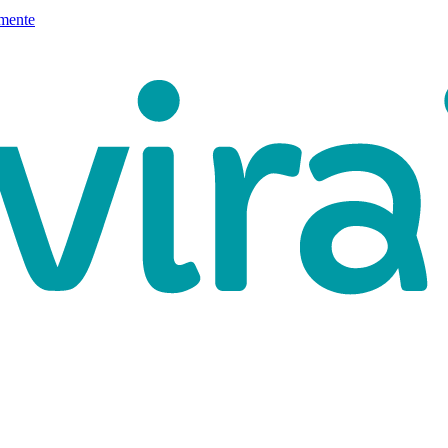
mente