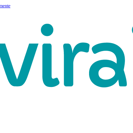
mente