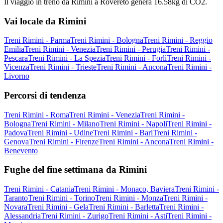
Il viaggio in treno da Rimini a Rovereto genera 16.58kg di CO2.
Vai locale da Rimini
Treni Rimini - Parma
Treni Rimini - Bologna
Treni Rimini - Reggio
Emilia
Treni Rimini - Venezia
Treni Rimini - Perugia
Treni Rimini -
Pescara
Treni Rimini - La Spezia
Treni Rimini - Forlì
Treni Rimini -
Vicenza
Treni Rimini - Trieste
Treni Rimini - Ancona
Treni Rimini -
Livorno
Percorsi di tendenza
Treni Rimini - Roma
Treni Rimini - Venezia
Treni Rimini -
Bologna
Treni Rimini - Milano
Treni Rimini - Napoli
Treni Rimini -
Padova
Treni Rimini - Udine
Treni Rimini - Bari
Treni Rimini -
Genova
Treni Rimini - Firenze
Treni Rimini - Ancona
Treni Rimini -
Benevento
Fughe del fine settimana da Rimini
Treni Rimini - Catania
Treni Rimini - Monaco, Baviera
Treni Rimini -
Taranto
Treni Rimini - Torino
Treni Rimini - Monza
Treni Rimini -
Novara
Treni Rimini - Gela
Treni Rimini - Barletta
Treni Rimini -
Alessandria
Treni Rimini - Zurigo
Treni Rimini - Asti
Treni Rimini -