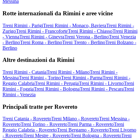
Messina
Rotte internazionali da Rimini e aree vicine
Treni Rimini - Parigi
Treni Rimini - Monaco, Baviera
Treni Rimini -
Zurigo
Treni Rimini - Francoforte
Treni Rimini - Chiasso
Treni Rimini
- Vienna
Treni Rimini - Ginevra
Treni Verona - Berlino
Treni Venezia
- Berlino
Treni Roma - Berlino
Treni Trento - Berlino
Treni Bolzano -
Berlino
Altre destinazioni da Rimini
Treni Rimini - Catania
Treni Rimini - Milano
Treni Rimini -
Messina
Treni Rimini - Torino
Treni Rimini - Parma
Treni Rimini -
Reggio Calabria
Treni Rimini - Perugia
Treni Rimini - Livorno
Treni
Rimini - Foggia
Treni Rimini - Bologna
Treni Rimini - Pescara
Treni
Rimini - Venezia
Principali tratte per Rovereto
Treni Catania - Rovereto
Treni Milano - Rovereto
Treni Messina -
Rovereto
Treni Torino - Rovereto
Treni Parma - Rovereto
Treni
Reggio Calabria - Rovereto
Treni Bergamo - Rovereto
Treni Livorno
- Rovereto
Treni Mestre - Rovereto
Treni Bologna - Rovereto
Treni