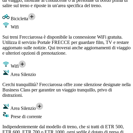
da viaggio, mostrate al conducente o al personale di bordo prima di
salire sul treno e riposte in un'area specifica del treno.
Bicicletta
Wifi
Sui treni Frecciarossa è disponibile la connessione WiFi gratuita.
Utilizza il servizio Portale FRECCE per guardare film, TV e restare
aggiornato sulle notizie. Qui troverai anche aggiornamenti di viaggio
e ulteriori opzioni di prenotazione.
Wifi
Area Silenzio
Cerchi tranquillità? Frecciarossa offre zone silenziose designate nella
Business Class per garantire un viaggio tranquillo, privo di
distrazioni.
Area Silenzio
Prese di corrente
Indipendentemente dal modello di treno, che si tratti di ETR 500,
ETR 600, ETR 700 o ETR 1000, ogni sedile è dotato di presa di