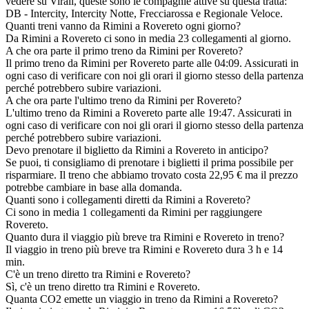
vedere su Virail, queste sono le compagnie attive su questa tratta:
DB - Intercity, Intercity Notte, Frecciarossa e Regionale Veloce.
Quanti treni vanno da Rimini a Rovereto ogni giorno?
Da Rimini a Rovereto ci sono in media 23 collegamenti al giorno.
A che ora parte il primo treno da Rimini per Rovereto?
Il primo treno da Rimini per Rovereto parte alle 04:09. Assicurati in
ogni caso di verificare con noi gli orari il giorno stesso della partenza
perché potrebbero subire variazioni.
A che ora parte l'ultimo treno da Rimini per Rovereto?
L'ultimo treno da Rimini a Rovereto parte alle 19:47. Assicurati in
ogni caso di verificare con noi gli orari il giorno stesso della partenza
perché potrebbero subire variazioni.
Devo prenotare il biglietto da Rimini a Rovereto in anticipo?
Se puoi, ti consigliamo di prenotare i biglietti il prima possibile per
risparmiare. Il treno che abbiamo trovato costa 22,95 € ma il prezzo
potrebbe cambiare in base alla domanda.
Quanti sono i collegamenti diretti da Rimini a Rovereto?
Ci sono in media 1 collegamenti da Rimini per raggiungere
Rovereto.
Quanto dura il viaggio più breve tra Rimini e Rovereto in treno?
Il viaggio in treno più breve tra Rimini e Rovereto dura 3 h e 14
min.
C'è un treno diretto tra Rimini e Rovereto?
Sì, c'è un treno diretto tra Rimini e Rovereto.
Quanta CO2 emette un viaggio in treno da Rimini a Rovereto?