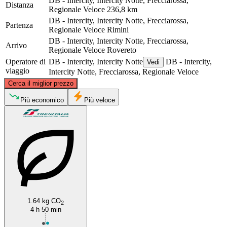
DB - Intercity, Intercity Notte, Frecciarossa,
Distanza
Regionale Veloce
236,8 km
DB - Intercity, Intercity Notte, Frecciarossa,
Partenza
Regionale Veloce
Rimini
DB - Intercity, Intercity Notte, Frecciarossa,
Arrivo
Regionale Veloce
Rovereto
Operatore di
DB - Intercity, Intercity Notte
DB - Intercity,
Vedi
viaggio
Intercity Notte, Frecciarossa, Regionale Veloce
©
CARTO
, ©
OpenStreetMap
contributors
Cerca il miglior prezzo
Rovereto
Più economico
Più veloce
Rimini
1.64 kg CO
2
4 h 50 min