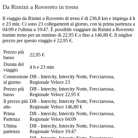
Da Rimini a Rovereto in treno
Il viaggio da Rimini a Rovereto di treno è di 236,8 km e impiega 4 h
e 23 min. Ci sono 23 collegamenti al giorno, con la prima partenza a
04:09 e l'ultima a 19:47. È possibile viaggiare da Rimini a Rovereto
tramite treno per un minimo di 22,95 € o fino a 146,80 €. Il miglior
prezzo per questo viaggio è 22,95 €.
Prezzo più
22,95 €
basso
Durata del
4 h e 23 min
viaggio
Connessione
DB - Intercity, Intercity Notte, Frecciarossa,
al giorno
Regionale Veloce
23
Prezzo più
DB - Intercity, Intercity Notte, Frecciarossa,
basso
Regionale Veloce
22,95 €
Il prezzo più
DB - Intercity, Intercity Notte, Frecciarossa,
alto
Regionale Veloce
146,80 €
Prima
DB - Intercity, Intercity Notte, Frecciarossa,
Partenza
Regionale Veloce
04:09
Ultima
DB - Intercity, Intercity Notte, Frecciarossa,
partenza
Regionale Veloce
19:47