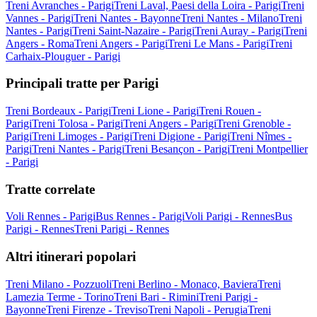
Treni Avranches - Parigi
Treni Laval, Paesi della Loira - Parigi
Treni
Vannes - Parigi
Treni Nantes - Bayonne
Treni Nantes - Milano
Treni
Nantes - Parigi
Treni Saint-Nazaire - Parigi
Treni Auray - Parigi
Treni
Angers - Roma
Treni Angers - Parigi
Treni Le Mans - Parigi
Treni
Carhaix-Plouguer - Parigi
Principali tratte per Parigi
Treni Bordeaux - Parigi
Treni Lione - Parigi
Treni Rouen -
Parigi
Treni Tolosa - Parigi
Treni Angers - Parigi
Treni Grenoble -
Parigi
Treni Limoges - Parigi
Treni Digione - Parigi
Treni Nîmes -
Parigi
Treni Nantes - Parigi
Treni Besançon - Parigi
Treni Montpellier
- Parigi
Tratte correlate
Voli Rennes - Parigi
Bus Rennes - Parigi
Voli Parigi - Rennes
Bus
Parigi - Rennes
Treni Parigi - Rennes
Altri itinerari popolari
Treni Milano - Pozzuoli
Treni Berlino - Monaco, Baviera
Treni
Lamezia Terme - Torino
Treni Bari - Rimini
Treni Parigi -
Bayonne
Treni Firenze - Treviso
Treni Napoli - Perugia
Treni