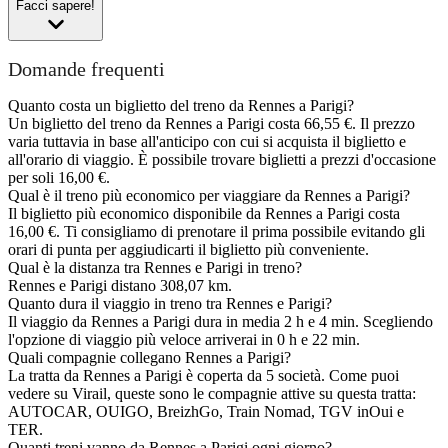
Facci sapere!
Domande frequenti
Quanto costa un biglietto del treno da Rennes a Parigi?
Un biglietto del treno da Rennes a Parigi costa 66,55 €. Il prezzo
varia tuttavia in base all'anticipo con cui si acquista il biglietto e
all'orario di viaggio. È possibile trovare biglietti a prezzi d'occasione
per soli 16,00 €.
Qual è il treno più economico per viaggiare da Rennes a Parigi?
Il biglietto più economico disponibile da Rennes a Parigi costa
16,00 €. Ti consigliamo di prenotare il prima possibile evitando gli
orari di punta per aggiudicarti il biglietto più conveniente.
Qual è la distanza tra Rennes e Parigi in treno?
Rennes e Parigi distano 308,07 km.
Quanto dura il viaggio in treno tra Rennes e Parigi?
Il viaggio da Rennes a Parigi dura in media 2 h e 4 min. Scegliendo
l'opzione di viaggio più veloce arriverai in 0 h e 22 min.
Quali compagnie collegano Rennes a Parigi?
La tratta da Rennes a Parigi è coperta da 5 società. Come puoi
vedere su Virail, queste sono le compagnie attive su questa tratta:
AUTOCAR, OUIGO, BreizhGo, Train Nomad, TGV inOui e
TER.
Quanti treni vanno da Rennes a Parigi ogni giorno?