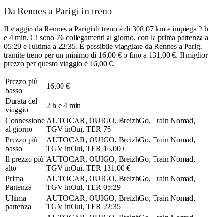
Da Rennes a Parigi in treno
Il viaggio da Rennes a Parigi di treno è di 308,07 km e impiega 2 h
e 4 min. Ci sono 76 collegamenti al giorno, con la prima partenza a
05:29 e l'ultima a 22:35. È possibile viaggiare da Rennes a Parigi
tramite treno per un minimo di 16,00 € o fino a 131,00 €. Il miglior
prezzo per questo viaggio è 16,00 €.
Prezzo più
16,00 €
basso
Durata del
2 h e 4 min
viaggio
Connessione
AUTOCAR, OUIGO, BreizhGo, Train Nomad,
al giorno
TGV inOui, TER
76
Prezzo più
AUTOCAR, OUIGO, BreizhGo, Train Nomad,
basso
TGV inOui, TER
16,00 €
Il prezzo più
AUTOCAR, OUIGO, BreizhGo, Train Nomad,
alto
TGV inOui, TER
131,00 €
Prima
AUTOCAR, OUIGO, BreizhGo, Train Nomad,
Partenza
TGV inOui, TER
05:29
Ultima
AUTOCAR, OUIGO, BreizhGo, Train Nomad,
partenza
TGV inOui, TER
22:35