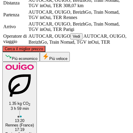
AUTOCAR, OUIGO, BreizhGo, Train Nomad,
Distanza
TGV inOui, TER
308,07 km
AUTOCAR, OUIGO, BreizhGo, Train Nomad,
Partenza
TGV inOui, TER
Rennes
AUTOCAR, OUIGO, BreizhGo, Train Nomad,
Arrivo
TGV inOui, TER
Parigi
Operatore di
AUTOCAR, OUIGO
AUTOCAR, OUIGO,
Vedi
viaggio
BreizhGo, Train Nomad, TGV inOui, TER
©
CARTO
, ©
OpenStreetMap
contributors
Cerca il miglior prezzo
Più economico
Più veloce
Paris
Rennes
1.35 kg CO
2
3 h 59 min
13:20
Rennes (France)
17:19