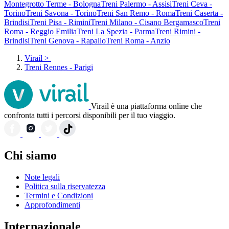
Montegrotto Terme - Bologna
Treni Palermo - Assisi
Treni Ceva -
Torino
Treni Savona - Torino
Treni San Remo - Roma
Treni Caserta -
Brindisi
Treni Pisa - Rimini
Treni Milano - Cisano Bergamasco
Treni
Roma - Reggio Emilia
Treni La Spezia - Parma
Treni Rimini -
Brindisi
Treni Genova - Rapallo
Treni Roma - Anzio
Virail
>
Treni Rennes - Parigi
Virail è una piattaforma online che
confronta tutti i percorsi disponibili per il tuo viaggio.
Chi siamo
Note legali
Politica sulla riservatezza
Termini e Condizioni
Approfondimenti
Internazionale