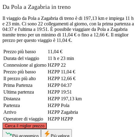
Da Pola a Zagabria in treno
Il viaggio da Pola a Zagabria di treno è di 197,13 km e impiega 11 h
e 23 min. Ci sono 22 collegamenti al giorno, con la prima partenza a
04:37 e l'ultima a 19:51. È possibile viaggiare da Pola a Zagabria
tramite treno per un minimo di 11,04 € o fino a 12,66 €. Il miglior
prezzo per questo viaggio è 11,04 €.
Prezzo più basso
11,04 €
Durata del viaggio
11 h e 23 min
Connessione al giorno
HZPP
22
Prezzo più basso
HZPP
11,04 €
Il prezzo più alto
HZPP
12,66 €
Prima Partenza
HZPP
04:37
Ultima partenza
HZPP
19:51
Distanza
HZPP
197,13 km
Partenza
HZPP
Pola
Arrivo
HZPP
Zagabria
Operatore di viaggio
HZPP
HZPP
©
CARTO
, ©
OpenStreetMap
contributors
Cerca il miglior prezzo
Zagreb
Più economico
Più veloce