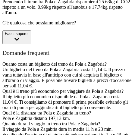
Prendendo il treno tra Pola e Zagabria risparmierai 25.63kg di CO2
rispetto a un volo, 0.99kg rispetto all'autobus e 17.74kg rispetto
all'auto.
C'è qualcosa che possiamo migliorare?
Facci sapere!
Domande frequenti
Quanto costa un biglietto del treno da Pola a Zagabria?
Un biglietto del treno da Pola a Zagabria costa 11,14 €. Il prezzo
varia tuttavia in base all'anticipo con cui si acquista il biglietto e
all'orario di viaggio. È possibile trovare biglietti a prezzi d'occasione
per soli 11,04 €.
Qual è il treno più economico per viaggiare da Pola a Zagabria?
Il biglietto più economico disponibile da Pola a Zagabria costa
11,04 €. Ti consigliamo di prenotare il prima possibile evitando gli
orari di punta per aggiudicarti il biglietto più conveniente.
Qual è la distanza tra Pola e Zagabria in treno?
Pola e Zagabria distano 197,13 km.
Quanto dura il viaggio in treno tra Pola e Zagabria?
Il viaggio da Pola a Zagabria dura in media 11 h e 23 min.
Scegliendo l'opzione di viaggio più veloce arriverai in 7 h e 49 min.