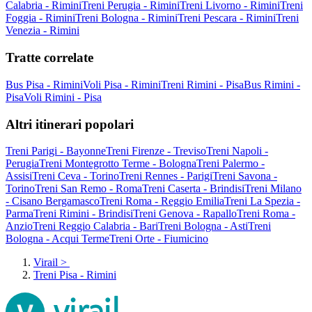
Calabria - Rimini
Treni Perugia - Rimini
Treni Livorno - Rimini
Treni
Foggia - Rimini
Treni Bologna - Rimini
Treni Pescara - Rimini
Treni
Venezia - Rimini
Tratte correlate
Bus Pisa - Rimini
Voli Pisa - Rimini
Treni Rimini - Pisa
Bus Rimini -
Pisa
Voli Rimini - Pisa
Altri itinerari popolari
Treni Parigi - Bayonne
Treni Firenze - Treviso
Treni Napoli -
Perugia
Treni Montegrotto Terme - Bologna
Treni Palermo -
Assisi
Treni Ceva - Torino
Treni Rennes - Parigi
Treni Savona -
Torino
Treni San Remo - Roma
Treni Caserta - Brindisi
Treni Milano
- Cisano Bergamasco
Treni Roma - Reggio Emilia
Treni La Spezia -
Parma
Treni Rimini - Brindisi
Treni Genova - Rapallo
Treni Roma -
Anzio
Treni Reggio Calabria - Bari
Treni Bologna - Asti
Treni
Bologna - Acqui Terme
Treni Orte - Fiumicino
Virail
>
Treni Pisa - Rimini