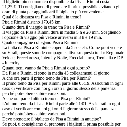
Il biglietto più economico disponibile da Pisa a Rimini costa
21,25 €. Ti consigliamo di prenotare il prima possibile evitando gli
orari di punta per aggiudicarti il biglietto più conveniente.
Qual è la distanza tra Pisa e Rimini in treno?
Pisa e Rimini distano 179,45 km.
Quanto dura il viaggio in treno tra Pisa e Rimini?
Il viaggio da Pisa a Rimini dura in media 5 h e 20 min. Scegliendo
l'opzione di viaggio più veloce arriverai in 3 h e 19 min.
Quali compagnie collegano Pisa a Rimini?
La tratta da Pisa a Rimini è coperta da 5 società. Come puoi vedere
su Virail, queste sono le compagnie attive su questa tratta: Regionale
Veloce, Frecciarossa, Intercity Notte, Frecciabianca, Trenitalia e DB
- Intercity.
Quanti treni vanno da Pisa a Rimini ogni giorno?
Da Pisa a Rimini ci sono in media 43 collegamenti al giorno.
A che ora parte il primo treno da Pisa per Rimini?
Il primo treno da Pisa per Rimini parte alle 05:19. Assicurati in ogni
caso di verificare con noi gli orari il giorno stesso della partenza
perché potrebbero subire variazioni.
A che ora parte l'ultimo treno da Pisa per Rimini?
L'ultimo treno da Pisa a Rimini parte alle 21:01. Assicurati in ogni
caso di verificare con noi gli orari il giorno stesso della partenza
perché potrebbero subire variazioni.
Devo prenotare il biglietto da Pisa a Rimini in anticipo?
Se puoi, ti consigliamo di prenotare i biglietti il prima possibile per