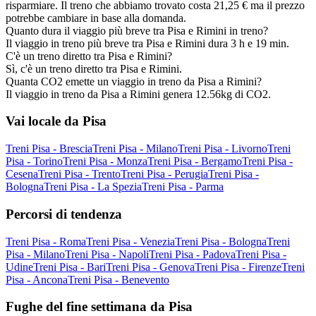
risparmiare. Il treno che abbiamo trovato costa 21,25 € ma il prezzo
potrebbe cambiare in base alla domanda.
Quanto dura il viaggio più breve tra Pisa e Rimini in treno?
Il viaggio in treno più breve tra Pisa e Rimini dura 3 h e 19 min.
C'è un treno diretto tra Pisa e Rimini?
Sì, c'è un treno diretto tra Pisa e Rimini.
Quanta CO2 emette un viaggio in treno da Pisa a Rimini?
Il viaggio in treno da Pisa a Rimini genera 12.56kg di CO2.
Vai locale da Pisa
Treni Pisa - Brescia
Treni Pisa - Milano
Treni Pisa - Livorno
Treni
Pisa - Torino
Treni Pisa - Monza
Treni Pisa - Bergamo
Treni Pisa -
Cesena
Treni Pisa - Trento
Treni Pisa - Perugia
Treni Pisa -
Bologna
Treni Pisa - La Spezia
Treni Pisa - Parma
Percorsi di tendenza
Treni Pisa - Roma
Treni Pisa - Venezia
Treni Pisa - Bologna
Treni
Pisa - Milano
Treni Pisa - Napoli
Treni Pisa - Padova
Treni Pisa -
Udine
Treni Pisa - Bari
Treni Pisa - Genova
Treni Pisa - Firenze
Treni
Pisa - Ancona
Treni Pisa - Benevento
Fughe del fine settimana da Pisa