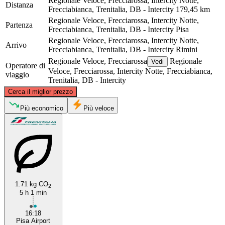
Regionale Veloce, Frecciarossa, Intercity Notte,
Distanza
Frecciabianca, Trenitalia, DB - Intercity
179,45 km
Regionale Veloce, Frecciarossa, Intercity Notte,
Partenza
Frecciabianca, Trenitalia, DB - Intercity
Pisa
Regionale Veloce, Frecciarossa, Intercity Notte,
Arrivo
Frecciabianca, Trenitalia, DB - Intercity
Rimini
Regionale Veloce, Frecciarossa
Regionale
Vedi
Operatore di
Veloce, Frecciarossa, Intercity Notte, Frecciabianca,
viaggio
Trenitalia, DB - Intercity
©
CARTO
, ©
OpenStreetMap
contributors
Cerca il miglior prezzo
Più economico
Più veloce
Rimini
Pisa
1.71 kg CO
2
5 h 1 min
16:18
Pisa Airport