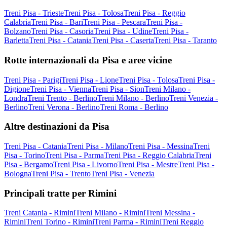
Treni Pisa - Trieste
Treni Pisa - Tolosa
Treni Pisa - Reggio
Calabria
Treni Pisa - Bari
Treni Pisa - Pescara
Treni Pisa -
Bolzano
Treni Pisa - Casoria
Treni Pisa - Udine
Treni Pisa -
Barletta
Treni Pisa - Catania
Treni Pisa - Caserta
Treni Pisa - Taranto
Rotte internazionali da Pisa e aree vicine
Treni Pisa - Parigi
Treni Pisa - Lione
Treni Pisa - Tolosa
Treni Pisa -
Digione
Treni Pisa - Vienna
Treni Pisa - Sion
Treni Milano -
Londra
Treni Trento - Berlino
Treni Milano - Berlino
Treni Venezia -
Berlino
Treni Verona - Berlino
Treni Roma - Berlino
Altre destinazioni da Pisa
Treni Pisa - Catania
Treni Pisa - Milano
Treni Pisa - Messina
Treni
Pisa - Torino
Treni Pisa - Parma
Treni Pisa - Reggio Calabria
Treni
Pisa - Bergamo
Treni Pisa - Livorno
Treni Pisa - Mestre
Treni Pisa -
Bologna
Treni Pisa - Trento
Treni Pisa - Venezia
Principali tratte per Rimini
Treni Catania - Rimini
Treni Milano - Rimini
Treni Messina -
Rimini
Treni Torino - Rimini
Treni Parma - Rimini
Treni Reggio