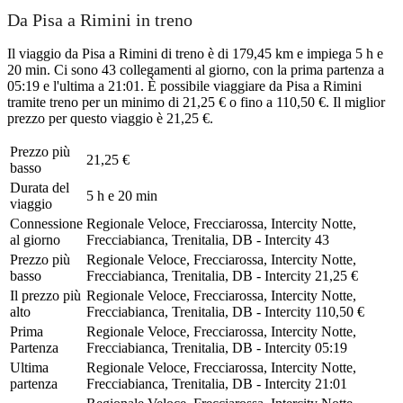
Da Pisa a Rimini in treno
Il viaggio da Pisa a Rimini di treno è di 179,45 km e impiega 5 h e
20 min. Ci sono 43 collegamenti al giorno, con la prima partenza a
05:19 e l'ultima a 21:01. È possibile viaggiare da Pisa a Rimini
tramite treno per un minimo di 21,25 € o fino a 110,50 €. Il miglior
prezzo per questo viaggio è 21,25 €.
Prezzo più
21,25 €
basso
Durata del
5 h e 20 min
viaggio
Connessione
Regionale Veloce, Frecciarossa, Intercity Notte,
al giorno
Frecciabianca, Trenitalia, DB - Intercity
43
Prezzo più
Regionale Veloce, Frecciarossa, Intercity Notte,
basso
Frecciabianca, Trenitalia, DB - Intercity
21,25 €
Il prezzo più
Regionale Veloce, Frecciarossa, Intercity Notte,
alto
Frecciabianca, Trenitalia, DB - Intercity
110,50 €
Prima
Regionale Veloce, Frecciarossa, Intercity Notte,
Partenza
Frecciabianca, Trenitalia, DB - Intercity
05:19
Ultima
Regionale Veloce, Frecciarossa, Intercity Notte,
partenza
Frecciabianca, Trenitalia, DB - Intercity
21:01