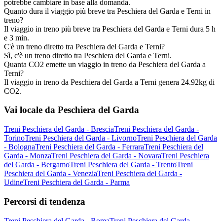
potrebbe cambiare in base alla domanda.
Quanto dura il viaggio più breve tra Peschiera del Garda e Terni in
treno?
Il viaggio in treno più breve tra Peschiera del Garda e Terni dura 5 h
e 3 min.
C'è un treno diretto tra Peschiera del Garda e Terni?
Sì, c'è un treno diretto tra Peschiera del Garda e Terni.
Quanta CO2 emette un viaggio in treno da Peschiera del Garda a
Terni?
Il viaggio in treno da Peschiera del Garda a Terni genera 24.92kg di
CO2.
Vai locale da Peschiera del Garda
Treni Peschiera del Garda - Brescia
Treni Peschiera del Garda -
Torino
Treni Peschiera del Garda - Livorno
Treni Peschiera del Garda
- Bologna
Treni Peschiera del Garda - Ferrara
Treni Peschiera del
Garda - Monza
Treni Peschiera del Garda - Novara
Treni Peschiera
del Garda - Bergamo
Treni Peschiera del Garda - Trento
Treni
Peschiera del Garda - Venezia
Treni Peschiera del Garda -
Udine
Treni Peschiera del Garda - Parma
Percorsi di tendenza
Treni Peschiera del Garda - Roma
Treni Peschiera del Garda -