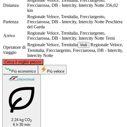
Regionale Veloce, Trenitalia, Frecciargento,
Distanza
Frecciarossa, DB - Intercity, Intercity Notte
356,02
km
Regionale Veloce, Trenitalia, Frecciargento,
Partenza
Frecciarossa, DB - Intercity, Intercity Notte
Peschiera
del Garda
Regionale Veloce, Trenitalia, Frecciargento,
Arrivo
Frecciarossa, DB - Intercity, Intercity Notte
Terni
Regionale Veloce, Trenitalia
Regionale Veloce,
Vedi
Operatore di
Trenitalia, Frecciargento, Frecciarossa, DB - Intercity,
viaggio
Intercity Notte
©
CARTO
, ©
OpenStreetMap
contributors
Cerca il miglior prezzo
Peschiera del Garda
Più economico
Più veloce
2.24 kg CO
2
6 h 35 min
Terni