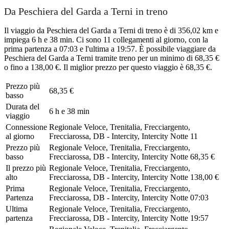
Da Peschiera del Garda a Terni in treno
Il viaggio da Peschiera del Garda a Terni di treno è di 356,02 km e
impiega 6 h e 38 min. Ci sono 11 collegamenti al giorno, con la
prima partenza a 07:03 e l'ultima a 19:57. È possibile viaggiare da
Peschiera del Garda a Terni tramite treno per un minimo di 68,35 €
o fino a 138,00 €. Il miglior prezzo per questo viaggio è 68,35 €.
Prezzo più
68,35 €
basso
Durata del
6 h e 38 min
viaggio
Connessione
Regionale Veloce, Trenitalia, Frecciargento,
al giorno
Frecciarossa, DB - Intercity, Intercity Notte
11
Prezzo più
Regionale Veloce, Trenitalia, Frecciargento,
basso
Frecciarossa, DB - Intercity, Intercity Notte
68,35 €
Il prezzo più
Regionale Veloce, Trenitalia, Frecciargento,
alto
Frecciarossa, DB - Intercity, Intercity Notte
138,00 €
Prima
Regionale Veloce, Trenitalia, Frecciargento,
Partenza
Frecciarossa, DB - Intercity, Intercity Notte
07:03
Ultima
Regionale Veloce, Trenitalia, Frecciargento,
partenza
Frecciarossa, DB - Intercity, Intercity Notte
19:57