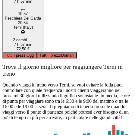
7 h 57 min
10:57
Peschiera Del Garda
20:54
Terni (Italy)
2 cambi
7 h 57 min
72,50 €
Tutti i prezzi
Oggi
Tutti i prezzi
Domani
Trova il giorno migliore per raggiungere Terni in
treno
Quando viaggi in treno verso Terni, se vuoi evitare la folla puoi
controllare con quale frequenza i nostri clienti viaggeranno nei
prossimi 30 giorni utilizzando il grafico sottostante. In media, le ore
di punta per viaggiare sono tra le 6:30 e le 9:00 del mattino o tra le
16:00 e le 19:00 la sera. Ti preghiamo di tenerlo presente quando
viaggi verso il punto di partenza poiché potresti aver bisogno di un
po' di tempo in più per arrivare, in particolare nelle grandi città!