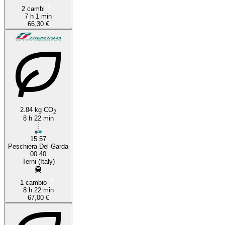
2 cambi
7 h 1 min
66,30 €
2.84 kg CO
2
8 h 22 min
15:57
Peschiera Del Garda
00:40
Terni (Italy)
1 cambio
8 h 22 min
67,00 €