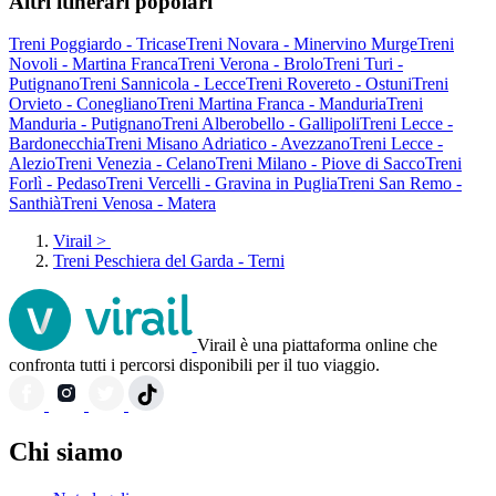
Altri itinerari popolari
Treni Poggiardo - Tricase
Treni Novara - Minervino Murge
Treni
Novoli - Martina Franca
Treni Verona - Brolo
Treni Turi -
Putignano
Treni Sannicola - Lecce
Treni Rovereto - Ostuni
Treni
Orvieto - Conegliano
Treni Martina Franca - Manduria
Treni
Manduria - Putignano
Treni Alberobello - Gallipoli
Treni Lecce -
Bardonecchia
Treni Misano Adriatico - Avezzano
Treni Lecce -
Alezio
Treni Venezia - Celano
Treni Milano - Piove di Sacco
Treni
Forlì - Pedaso
Treni Vercelli - Gravina in Puglia
Treni San Remo -
Santhià
Treni Venosa - Matera
Virail
>
Treni Peschiera del Garda - Terni
Virail è una piattaforma online che
confronta tutti i percorsi disponibili per il tuo viaggio.
Chi siamo