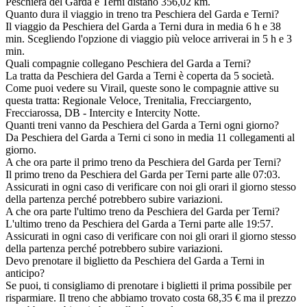
Peschiera del Garda e Terni distano 356,02 km.
Quanto dura il viaggio in treno tra Peschiera del Garda e Terni?
Il viaggio da Peschiera del Garda a Terni dura in media 6 h e 38
min. Scegliendo l'opzione di viaggio più veloce arriverai in 5 h e 3
min.
Quali compagnie collegano Peschiera del Garda a Terni?
La tratta da Peschiera del Garda a Terni è coperta da 5 società.
Come puoi vedere su Virail, queste sono le compagnie attive su
questa tratta: Regionale Veloce, Trenitalia, Frecciargento,
Frecciarossa, DB - Intercity e Intercity Notte.
Quanti treni vanno da Peschiera del Garda a Terni ogni giorno?
Da Peschiera del Garda a Terni ci sono in media 11 collegamenti al
giorno.
A che ora parte il primo treno da Peschiera del Garda per Terni?
Il primo treno da Peschiera del Garda per Terni parte alle 07:03.
Assicurati in ogni caso di verificare con noi gli orari il giorno stesso
della partenza perché potrebbero subire variazioni.
A che ora parte l'ultimo treno da Peschiera del Garda per Terni?
L'ultimo treno da Peschiera del Garda a Terni parte alle 19:57.
Assicurati in ogni caso di verificare con noi gli orari il giorno stesso
della partenza perché potrebbero subire variazioni.
Devo prenotare il biglietto da Peschiera del Garda a Terni in
anticipo?
Se puoi, ti consigliamo di prenotare i biglietti il prima possibile per
risparmiare. Il treno che abbiamo trovato costa 68,35 € ma il prezzo