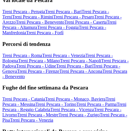
Vai locale da Pescara
Treni Pescara - Perugia
Treni Pescara - Bari
Treni Pescara -
Terni
Treni Pescara - Rimini
Treni Pescara - Pesaro
Treni Pescara -
Arezzo
Treni Pescara - Benevento
Treni Pescara - Caserta
Treni
Pescara - Altamura
Treni Pescara - Foggia
Treni Pescara -
Manfredonia
Treni Pescara - Forlì
Percorsi di tendenza
Treni Pescara - Roma
Treni Pescara - Venezia
Treni Pescara -
Bologna
Treni Pescara - Milano
Treni Pescara - Napoli
Treni Pescara -
Padova
Treni Pescara - Udine
Treni Pescara - Bari
Treni Pescara -
Genova
Treni Pescara - Firenze
Treni Pescara - Ancona
Treni Pescara
- Benevento
Fughe del fine settimana da Pescara
Treni Pescara - Catania
Treni Pescara - Monaco, Baviera
Treni
Pescara - Messina
Treni Pescara - Torino
Treni Pescara - Parma
Treni
Pescara - Reggio Calabria
Treni Pescara - Vicenza
Treni Pescara -
Livorno
Treni Pescara - Mestre
Treni Pescara - Zurigo
Treni Pescara -
Pisa
Treni Pescara - Venezia