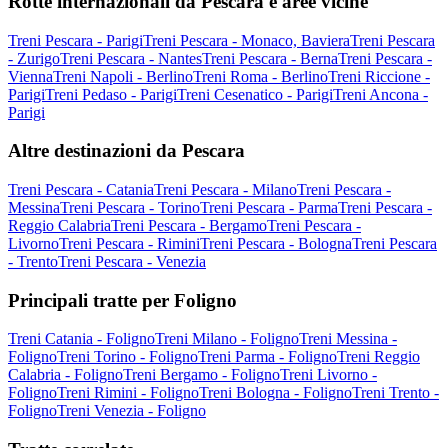
Rotte internazionali da Pescara e aree vicine
Treni Pescara - Parigi
Treni Pescara - Monaco, Baviera
Treni Pescara
- Zurigo
Treni Pescara - Nantes
Treni Pescara - Berna
Treni Pescara -
Vienna
Treni Napoli - Berlino
Treni Roma - Berlino
Treni Riccione -
Parigi
Treni Pedaso - Parigi
Treni Cesenatico - Parigi
Treni Ancona -
Parigi
Altre destinazioni da Pescara
Treni Pescara - Catania
Treni Pescara - Milano
Treni Pescara -
Messina
Treni Pescara - Torino
Treni Pescara - Parma
Treni Pescara -
Reggio Calabria
Treni Pescara - Bergamo
Treni Pescara -
Livorno
Treni Pescara - Rimini
Treni Pescara - Bologna
Treni Pescara
- Trento
Treni Pescara - Venezia
Principali tratte per Foligno
Treni Catania - Foligno
Treni Milano - Foligno
Treni Messina -
Foligno
Treni Torino - Foligno
Treni Parma - Foligno
Treni Reggio
Calabria - Foligno
Treni Bergamo - Foligno
Treni Livorno -
Foligno
Treni Rimini - Foligno
Treni Bologna - Foligno
Treni Trento -
Foligno
Treni Venezia - Foligno