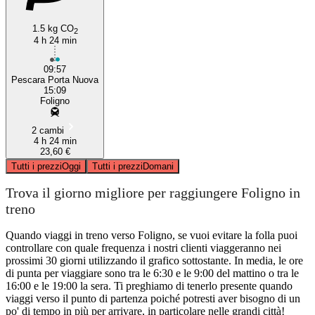
1.5 kg CO
2
4 h 24 min
09:57
Pescara Porta Nuova
15:09
Foligno
2 cambi
4 h 24 min
23,60 €
Tutti i prezzi
Oggi
Tutti i prezzi
Domani
Trova il giorno migliore per raggiungere Foligno in
treno
Quando viaggi in treno verso Foligno, se vuoi evitare la folla puoi
controllare con quale frequenza i nostri clienti viaggeranno nei
prossimi 30 giorni utilizzando il grafico sottostante. In media, le ore
di punta per viaggiare sono tra le 6:30 e le 9:00 del mattino o tra le
16:00 e le 19:00 la sera. Ti preghiamo di tenerlo presente quando
viaggi verso il punto di partenza poiché potresti aver bisogno di un
po' di tempo in più per arrivare, in particolare nelle grandi città!