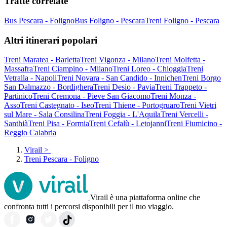
Tratte correlate
Bus Pescara - Foligno
Bus Foligno - Pescara
Treni Foligno - Pescara
Altri itinerari popolari
Treni Maratea - Barletta
Treni Vigonza - Milano
Treni Molfetta -
Massafra
Treni Ciampino - Milano
Treni Loreo - Chioggia
Treni
Vetralla - Napoli
Treni Novara - San Candido - Innichen
Treni Borgo
San Dalmazzo - Bordighera
Treni Desio - Pavia
Treni Trappeto -
Partinico
Treni Cremona - Pieve San Giacomo
Treni Monza -
Asso
Treni Castegnato - Iseo
Treni Thiene - Portogruaro
Treni Vietri
sul Mare - Sala Consilina
Treni Foggia - L'Aquila
Treni Vercelli -
Santhià
Treni Pisa - Formia
Treni Cefalù - Letojanni
Treni Fiumicino -
Reggio Calabria
Virail
>
Treni Pescara - Foligno
Virail è una piattaforma online che
confronta tutti i percorsi disponibili per il tuo viaggio.