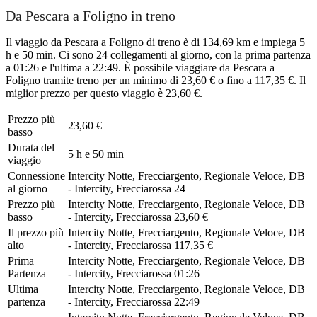
Da Pescara a Foligno in treno
Il viaggio da Pescara a Foligno di treno è di 134,69 km e impiega 5
h e 50 min. Ci sono 24 collegamenti al giorno, con la prima partenza
a 01:26 e l'ultima a 22:49. È possibile viaggiare da Pescara a
Foligno tramite treno per un minimo di 23,60 € o fino a 117,35 €. Il
miglior prezzo per questo viaggio è 23,60 €.
Prezzo più
23,60 €
basso
Durata del
5 h e 50 min
viaggio
Connessione
Intercity Notte, Frecciargento, Regionale Veloce, DB
al giorno
- Intercity, Frecciarossa
24
Prezzo più
Intercity Notte, Frecciargento, Regionale Veloce, DB
basso
- Intercity, Frecciarossa
23,60 €
Il prezzo più
Intercity Notte, Frecciargento, Regionale Veloce, DB
alto
- Intercity, Frecciarossa
117,35 €
Prima
Intercity Notte, Frecciargento, Regionale Veloce, DB
Partenza
- Intercity, Frecciarossa
01:26
Ultima
Intercity Notte, Frecciargento, Regionale Veloce, DB
partenza
- Intercity, Frecciarossa
22:49