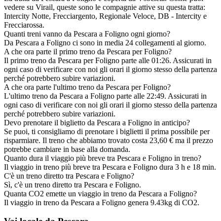
vedere su Virail, queste sono le compagnie attive su questa tratta:
Intercity Notte, Frecciargento, Regionale Veloce, DB - Intercity e
Frecciarossa.
Quanti treni vanno da Pescara a Foligno ogni giorno?
Da Pescara a Foligno ci sono in media 24 collegamenti al giorno.
A che ora parte il primo treno da Pescara per Foligno?
Il primo treno da Pescara per Foligno parte alle 01:26. Assicurati in
ogni caso di verificare con noi gli orari il giorno stesso della partenza
perché potrebbero subire variazioni.
A che ora parte l'ultimo treno da Pescara per Foligno?
L'ultimo treno da Pescara a Foligno parte alle 22:49. Assicurati in
ogni caso di verificare con noi gli orari il giorno stesso della partenza
perché potrebbero subire variazioni.
Devo prenotare il biglietto da Pescara a Foligno in anticipo?
Se puoi, ti consigliamo di prenotare i biglietti il prima possibile per
risparmiare. Il treno che abbiamo trovato costa 23,60 € ma il prezzo
potrebbe cambiare in base alla domanda.
Quanto dura il viaggio più breve tra Pescara e Foligno in treno?
Il viaggio in treno più breve tra Pescara e Foligno dura 3 h e 18 min.
C'è un treno diretto tra Pescara e Foligno?
Sì, c'è un treno diretto tra Pescara e Foligno.
Quanta CO2 emette un viaggio in treno da Pescara a Foligno?
Il viaggio in treno da Pescara a Foligno genera 9.43kg di CO2.