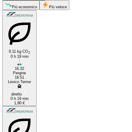
Pergine Valsugana
Più economico
Più veloce
0.11 kg CO
2
0 h 19 min
Levico Terme
16:32
Pergine
16:51
Levico Terme
diretto
0 h 19 min
1,80 €