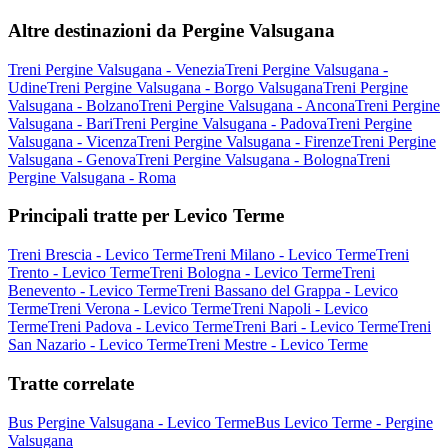
Altre destinazioni da Pergine Valsugana
Treni Pergine Valsugana - Venezia
Treni Pergine Valsugana -
Udine
Treni Pergine Valsugana - Borgo Valsugana
Treni Pergine
Valsugana - Bolzano
Treni Pergine Valsugana - Ancona
Treni Pergine
Valsugana - Bari
Treni Pergine Valsugana - Padova
Treni Pergine
Valsugana - Vicenza
Treni Pergine Valsugana - Firenze
Treni Pergine
Valsugana - Genova
Treni Pergine Valsugana - Bologna
Treni
Pergine Valsugana - Roma
Principali tratte per Levico Terme
Treni Brescia - Levico Terme
Treni Milano - Levico Terme
Treni
Trento - Levico Terme
Treni Bologna - Levico Terme
Treni
Benevento - Levico Terme
Treni Bassano del Grappa - Levico
Terme
Treni Verona - Levico Terme
Treni Napoli - Levico
Terme
Treni Padova - Levico Terme
Treni Bari - Levico Terme
Treni
San Nazario - Levico Terme
Treni Mestre - Levico Terme
Tratte correlate
Bus Pergine Valsugana - Levico Terme
Bus Levico Terme - Pergine
Valsugana