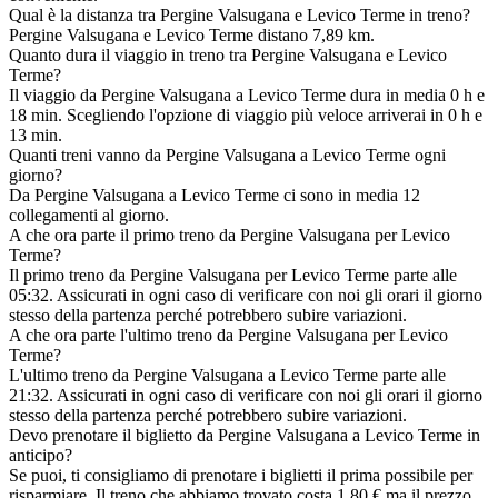
Qual è la distanza tra Pergine Valsugana e Levico Terme in treno?
Pergine Valsugana e Levico Terme distano 7,89 km.
Quanto dura il viaggio in treno tra Pergine Valsugana e Levico
Terme?
Il viaggio da Pergine Valsugana a Levico Terme dura in media 0 h e
18 min. Scegliendo l'opzione di viaggio più veloce arriverai in 0 h e
13 min.
Quanti treni vanno da Pergine Valsugana a Levico Terme ogni
giorno?
Da Pergine Valsugana a Levico Terme ci sono in media 12
collegamenti al giorno.
A che ora parte il primo treno da Pergine Valsugana per Levico
Terme?
Il primo treno da Pergine Valsugana per Levico Terme parte alle
05:32. Assicurati in ogni caso di verificare con noi gli orari il giorno
stesso della partenza perché potrebbero subire variazioni.
A che ora parte l'ultimo treno da Pergine Valsugana per Levico
Terme?
L'ultimo treno da Pergine Valsugana a Levico Terme parte alle
21:32. Assicurati in ogni caso di verificare con noi gli orari il giorno
stesso della partenza perché potrebbero subire variazioni.
Devo prenotare il biglietto da Pergine Valsugana a Levico Terme in
anticipo?
Se puoi, ti consigliamo di prenotare i biglietti il prima possibile per
risparmiare. Il treno che abbiamo trovato costa 1,80 € ma il prezzo