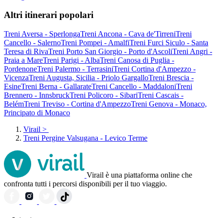
Altri itinerari popolari
Treni Aversa - Sperlonga
Treni Ancona - Cava de'Tirreni
Treni
Cancello - Salerno
Treni Pompei - Amalfi
Treni Furci Siculo - Santa
Teresa di Riva
Treni Porto San Giorgio - Porto d'Ascoli
Treni Angri -
Praia a Mare
Treni Parigi - Alba
Treni Canosa di Puglia -
Pordenone
Treni Palermo - Terrasini
Treni Cortina d'Ampezzo -
Vicenza
Treni Augusta, Sicilia - Priolo Gargallo
Treni Brescia -
Esine
Treni Berna - Gallarate
Treni Cancello - Maddaloni
Treni
Brennero - Innsbruck
Treni Policoro - Sibari
Treni Cascais -
Belém
Treni Treviso - Cortina d'Ampezzo
Treni Genova - Monaco,
Principato di Monaco
Virail
>
Treni Pergine Valsugana - Levico Terme
Virail è una piattaforma online che
confronta tutti i percorsi disponibili per il tuo viaggio.