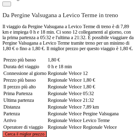
Da Pergine Valsugana a Levico Terme in treno
Il viaggio da Pergine Valsugana a Levico Terme di treno è di 7,89
km e impiega 0 h e 18 min. Ci sono 12 collegamenti al giorno, con
la prima partenza a 05:32 e l'ultima a 21:32. È possibile viaggiare da
Pergine Valsugana a Levico Terme tramite treno per un minimo di
1,80 € o fino a 1,80 €. Il miglior prezzo per questo viaggio è 1,80 €.
Prezzo più basso
1,80 €
Durata del viaggio
0 h e 18 min
Connessione al giorno
Regionale Veloce
12
Prezzo più basso
Regionale Veloce
1,80 €
Il prezzo più alto
Regionale Veloce
1,80 €
Prima Partenza
Regionale Veloce
05:32
Ultima partenza
Regionale Veloce
21:32
Distanza
Regionale Veloce
7,89 km
Partenza
Regionale Veloce
Pergine Valsugana
Arrivo
Regionale Veloce
Levico Terme
Operatore di viaggio
Regionale Veloce
Regionale Veloce
©
CARTO
, ©
OpenStreetMap
contributors
Cerca il miglior prezzo