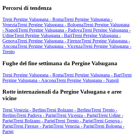
Percorsi di tendenza
Treni Pergine Valsugana - Roma
Treni Pergine Valsugana -
Venezia
Treni Pergine Valsugana - Bologna
Treni Pergine Valsugana
- Napoli
Treni Pergine Valsugana - Padova
Treni Pergine Valsugana -
Udine
Treni Pergine Valsugana - Bari
Treni Pergine Valsugana -
Genova
Treni Pergine Valsugana - Firenze
Treni Pergine Valsugana -
Ancona
Treni Pergine Valsugana - Vicenza
Treni Pergine Valsugana -
Trento
Fughe del fine settimana da Pergine Valsugana
Treni Pergine Valsugana - Roma
Treni Pergine Valsugana - Bari
Treni
Pergine Valsugana - Ancona
Treni Pergine Valsugana - Napoli
Rotte internazionali da Pergine Valsugana e aree
vicine
Treni Venezia - Berlino
Treni Bolzano - Berlino
Treni Trento -
Berlino
Treni Padova - Parigi
Treni Vicenza - Parigi
Treni Udine -
Parigi
Treni Bolzano - Parigi
Treni Trento - Parigi
Treni Genova -
Parigi
Treni Firenze - Parigi
Treni Venezia - Parigi
Treni Bologna -
Parigi