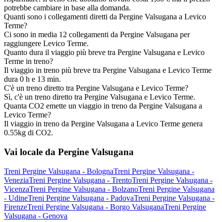
potrebbe cambiare in base alla domanda.
Quanti sono i collegamenti diretti da Pergine Valsugana a Levico
Terme?
Ci sono in media 12 collegamenti da Pergine Valsugana per
raggiungere Levico Terme.
Quanto dura il viaggio più breve tra Pergine Valsugana e Levico
Terme in treno?
Il viaggio in treno più breve tra Pergine Valsugana e Levico Terme
dura 0 h e 13 min.
C'è un treno diretto tra Pergine Valsugana e Levico Terme?
Sì, c'è un treno diretto tra Pergine Valsugana e Levico Terme.
Quanta CO2 emette un viaggio in treno da Pergine Valsugana a
Levico Terme?
Il viaggio in treno da Pergine Valsugana a Levico Terme genera
0.55kg di CO2.
Vai locale da Pergine Valsugana
Treni Pergine Valsugana - Bologna
Treni Pergine Valsugana -
Venezia
Treni Pergine Valsugana - Trento
Treni Pergine Valsugana -
Vicenza
Treni Pergine Valsugana - Bolzano
Treni Pergine Valsugana
- Udine
Treni Pergine Valsugana - Padova
Treni Pergine Valsugana -
Firenze
Treni Pergine Valsugana - Borgo Valsugana
Treni Pergine
Valsugana - Genova