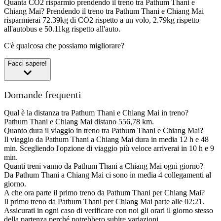
Quanta CO2 risparmio prendendo il treno tra Pathum Thani e
Chiang Mai?
Prendendo il treno tra Pathum Thani e Chiang Mai
risparmierai 72.39kg di CO2 rispetto a un volo, 2.79kg rispetto
all'autobus e 50.11kg rispetto all'auto.
C'è qualcosa che possiamo migliorare?
Facci sapere!
Domande frequenti
Qual è la distanza tra Pathum Thani e Chiang Mai in treno?
Pathum Thani e Chiang Mai distano 556,78 km.
Quanto dura il viaggio in treno tra Pathum Thani e Chiang Mai?
Il viaggio da Pathum Thani a Chiang Mai dura in media 12 h e 48
min. Scegliendo l'opzione di viaggio più veloce arriverai in 10 h e 9
min.
Quanti treni vanno da Pathum Thani a Chiang Mai ogni giorno?
Da Pathum Thani a Chiang Mai ci sono in media 4 collegamenti al
giorno.
A che ora parte il primo treno da Pathum Thani per Chiang Mai?
Il primo treno da Pathum Thani per Chiang Mai parte alle 02:21.
Assicurati in ogni caso di verificare con noi gli orari il giorno stesso
della partenza perché potrebbero subire variazioni.