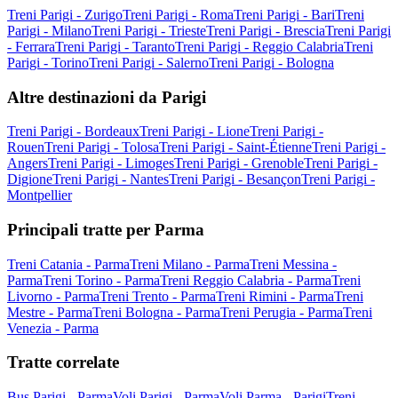
Treni Parigi - Zurigo
Treni Parigi - Roma
Treni Parigi - Bari
Treni
Parigi - Milano
Treni Parigi - Trieste
Treni Parigi - Brescia
Treni Parigi
- Ferrara
Treni Parigi - Taranto
Treni Parigi - Reggio Calabria
Treni
Parigi - Torino
Treni Parigi - Salerno
Treni Parigi - Bologna
Altre destinazioni da Parigi
Treni Parigi - Bordeaux
Treni Parigi - Lione
Treni Parigi -
Rouen
Treni Parigi - Tolosa
Treni Parigi - Saint-Étienne
Treni Parigi -
Angers
Treni Parigi - Limoges
Treni Parigi - Grenoble
Treni Parigi -
Digione
Treni Parigi - Nantes
Treni Parigi - Besançon
Treni Parigi -
Montpellier
Principali tratte per Parma
Treni Catania - Parma
Treni Milano - Parma
Treni Messina -
Parma
Treni Torino - Parma
Treni Reggio Calabria - Parma
Treni
Livorno - Parma
Treni Trento - Parma
Treni Rimini - Parma
Treni
Mestre - Parma
Treni Bologna - Parma
Treni Perugia - Parma
Treni
Venezia - Parma
Tratte correlate
Bus Parigi - Parma
Voli Parigi - Parma
Voli Parma - Parigi
Treni