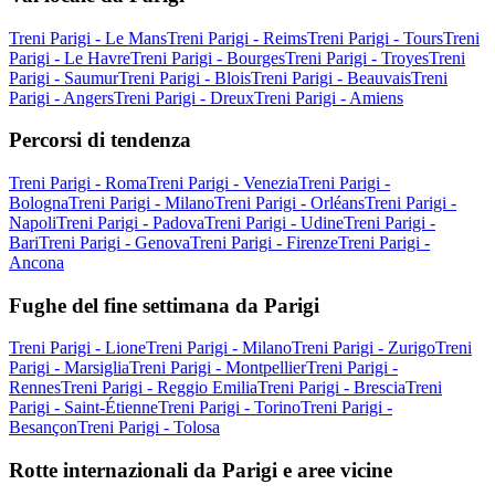
Treni Parigi - Le Mans
Treni Parigi - Reims
Treni Parigi - Tours
Treni
Parigi - Le Havre
Treni Parigi - Bourges
Treni Parigi - Troyes
Treni
Parigi - Saumur
Treni Parigi - Blois
Treni Parigi - Beauvais
Treni
Parigi - Angers
Treni Parigi - Dreux
Treni Parigi - Amiens
Percorsi di tendenza
Treni Parigi - Roma
Treni Parigi - Venezia
Treni Parigi -
Bologna
Treni Parigi - Milano
Treni Parigi - Orléans
Treni Parigi -
Napoli
Treni Parigi - Padova
Treni Parigi - Udine
Treni Parigi -
Bari
Treni Parigi - Genova
Treni Parigi - Firenze
Treni Parigi -
Ancona
Fughe del fine settimana da Parigi
Treni Parigi - Lione
Treni Parigi - Milano
Treni Parigi - Zurigo
Treni
Parigi - Marsiglia
Treni Parigi - Montpellier
Treni Parigi -
Rennes
Treni Parigi - Reggio Emilia
Treni Parigi - Brescia
Treni
Parigi - Saint-Étienne
Treni Parigi - Torino
Treni Parigi -
Besançon
Treni Parigi - Tolosa
Rotte internazionali da Parigi e aree vicine