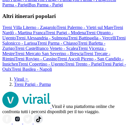
Parma - Parigi
Bus Parma - Parigi
Altri itinerari popolari
Treni Villa Literno - Zagarolo
Treni Palermo - Vietri sul Mare
Treni
Nardò - Martina Franca
Treni Parigi - Modena
Treni Otranto -
Ugento
Treni Alessandria - Sulmona
Treni Battipaglia - Vercelli
Treni
Salonicco - Larissa
Treni Parma - Chiasso
Treni Barletta -
Zurigo
Treni Castelfranco Veneto - Scalea
Treni Vicenza -
Mestre
Treni Mercato San Severino - Brescia
Treni Trecate -
Rimini
Treni Rovigo - Cassino
Treni Ascoli Piceno - San Candido -
Innichen
Treni Copertino - Ugento
Treni Trento - Parigi
Treni Parigi -
Oulx
Treni Basilea - Napoli
Virail
>
Treni Parigi - Parma
Virail è una piattaforma online che
confronta tutti i percorsi disponibili per il tuo viaggio.