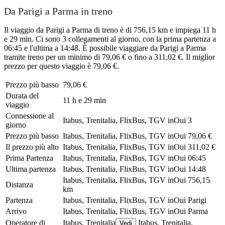
Da Parigi a Parma in treno
Il viaggio da Parigi a Parma di treno è di 756,15 km e impiega 11 h
e 29 min. Ci sono 3 collegamenti al giorno, con la prima partenza a
06:45 e l'ultima a 14:48. È possibile viaggiare da Parigi a Parma
tramite treno per un minimo di 79,06 € o fino a 311,02 €. Il miglior
prezzo per questo viaggio è 79,06 €.
Prezzo più basso
79,06 €
Durata del
11 h e 29 min
viaggio
Connessione al
Itabus, Trenitalia, FlixBus, TGV inOui
3
giorno
Prezzo più basso
Itabus, Trenitalia, FlixBus, TGV inOui
79,06 €
Il prezzo più alto
Itabus, Trenitalia, FlixBus, TGV inOui
311,02 €
Prima Partenza
Itabus, Trenitalia, FlixBus, TGV inOui
06:45
Ultima partenza
Itabus, Trenitalia, FlixBus, TGV inOui
14:48
Itabus, Trenitalia, FlixBus, TGV inOui
756,15
Distanza
km
Partenza
Itabus, Trenitalia, FlixBus, TGV inOui
Parigi
Arrivo
Itabus, Trenitalia, FlixBus, TGV inOui
Parma
Operatore di
Itabus, Trenitalia
Itabus, Trenitalia,
Vedi