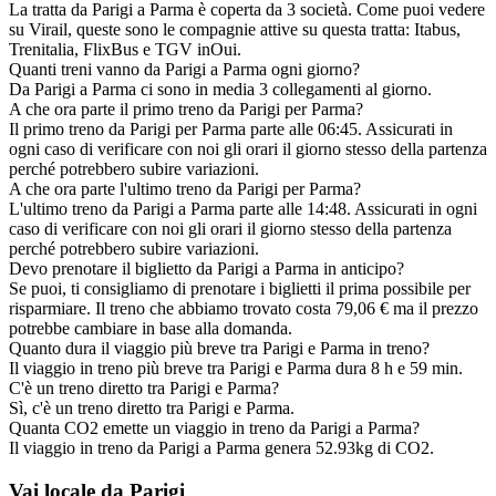
La tratta da Parigi a Parma è coperta da 3 società. Come puoi vedere
su Virail, queste sono le compagnie attive su questa tratta: Itabus,
Trenitalia, FlixBus e TGV inOui.
Quanti treni vanno da Parigi a Parma ogni giorno?
Da Parigi a Parma ci sono in media 3 collegamenti al giorno.
A che ora parte il primo treno da Parigi per Parma?
Il primo treno da Parigi per Parma parte alle 06:45. Assicurati in
ogni caso di verificare con noi gli orari il giorno stesso della partenza
perché potrebbero subire variazioni.
A che ora parte l'ultimo treno da Parigi per Parma?
L'ultimo treno da Parigi a Parma parte alle 14:48. Assicurati in ogni
caso di verificare con noi gli orari il giorno stesso della partenza
perché potrebbero subire variazioni.
Devo prenotare il biglietto da Parigi a Parma in anticipo?
Se puoi, ti consigliamo di prenotare i biglietti il prima possibile per
risparmiare. Il treno che abbiamo trovato costa 79,06 € ma il prezzo
potrebbe cambiare in base alla domanda.
Quanto dura il viaggio più breve tra Parigi e Parma in treno?
Il viaggio in treno più breve tra Parigi e Parma dura 8 h e 59 min.
C'è un treno diretto tra Parigi e Parma?
Sì, c'è un treno diretto tra Parigi e Parma.
Quanta CO2 emette un viaggio in treno da Parigi a Parma?
Il viaggio in treno da Parigi a Parma genera 52.93kg di CO2.
Vai locale da Parigi