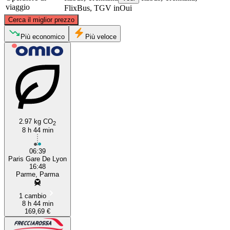
viaggio
FlixBus, TGV inOui
©
CARTO
, ©
OpenStreetMap
contributors
Cerca il miglior prezzo
Paris
Più economico
Più veloce
2.97 kg CO
2
8 h 44 min
Parma
06:39
Paris Gare De Lyon
16:48
Parme, Parma
1 cambio
8 h 44 min
169,69 €