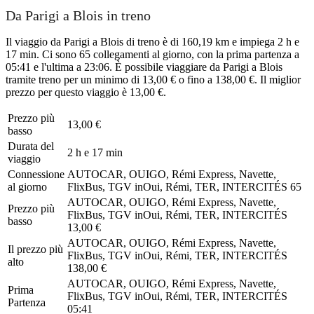
Da Parigi a Blois in treno
Il viaggio da Parigi a Blois di treno è di 160,19 km e impiega 2 h e
17 min. Ci sono 65 collegamenti al giorno, con la prima partenza a
05:41 e l'ultima a 23:06. È possibile viaggiare da Parigi a Blois
tramite treno per un minimo di 13,00 € o fino a 138,00 €. Il miglior
prezzo per questo viaggio è 13,00 €.
Prezzo più
13,00 €
basso
Durata del
2 h e 17 min
viaggio
Connessione
AUTOCAR, OUIGO, Rémi Express, Navette,
al giorno
FlixBus, TGV inOui, Rémi, TER, INTERCITÉS
65
AUTOCAR, OUIGO, Rémi Express, Navette,
Prezzo più
FlixBus, TGV inOui, Rémi, TER, INTERCITÉS
basso
13,00 €
AUTOCAR, OUIGO, Rémi Express, Navette,
Il prezzo più
FlixBus, TGV inOui, Rémi, TER, INTERCITÉS
alto
138,00 €
AUTOCAR, OUIGO, Rémi Express, Navette,
Prima
FlixBus, TGV inOui, Rémi, TER, INTERCITÉS
Partenza
05:41