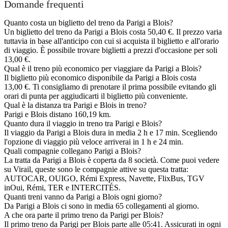
Domande frequenti
Quanto costa un biglietto del treno da Parigi a Blois?
Un biglietto del treno da Parigi a Blois costa 50,40 €. Il prezzo varia
tuttavia in base all'anticipo con cui si acquista il biglietto e all'orario
di viaggio. È possibile trovare biglietti a prezzi d'occasione per soli
13,00 €.
Qual è il treno più economico per viaggiare da Parigi a Blois?
Il biglietto più economico disponibile da Parigi a Blois costa
13,00 €. Ti consigliamo di prenotare il prima possibile evitando gli
orari di punta per aggiudicarti il biglietto più conveniente.
Qual è la distanza tra Parigi e Blois in treno?
Parigi e Blois distano 160,19 km.
Quanto dura il viaggio in treno tra Parigi e Blois?
Il viaggio da Parigi a Blois dura in media 2 h e 17 min. Scegliendo
l'opzione di viaggio più veloce arriverai in 1 h e 24 min.
Quali compagnie collegano Parigi a Blois?
La tratta da Parigi a Blois è coperta da 8 società. Come puoi vedere
su Virail, queste sono le compagnie attive su questa tratta:
AUTOCAR, OUIGO, Rémi Express, Navette, FlixBus, TGV
inOui, Rémi, TER e INTERCITÉS.
Quanti treni vanno da Parigi a Blois ogni giorno?
Da Parigi a Blois ci sono in media 65 collegamenti al giorno.
A che ora parte il primo treno da Parigi per Blois?
Il primo treno da Parigi per Blois parte alle 05:41. Assicurati in ogni