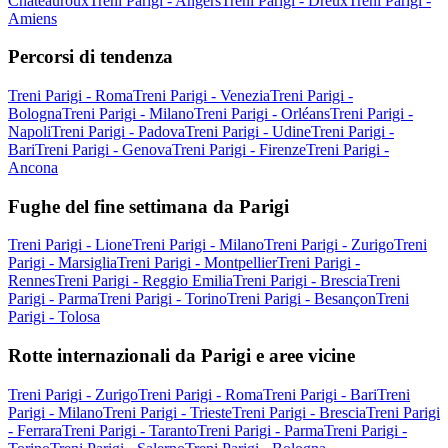
Châteauroux
Treni Parigi - Angers
Treni Parigi - Dreux
Treni Parigi -
Amiens
Percorsi di tendenza
Treni Parigi - Roma
Treni Parigi - Venezia
Treni Parigi -
Bologna
Treni Parigi - Milano
Treni Parigi - Orléans
Treni Parigi -
Napoli
Treni Parigi - Padova
Treni Parigi - Udine
Treni Parigi -
Bari
Treni Parigi - Genova
Treni Parigi - Firenze
Treni Parigi -
Ancona
Fughe del fine settimana da Parigi
Treni Parigi - Lione
Treni Parigi - Milano
Treni Parigi - Zurigo
Treni
Parigi - Marsiglia
Treni Parigi - Montpellier
Treni Parigi -
Rennes
Treni Parigi - Reggio Emilia
Treni Parigi - Brescia
Treni
Parigi - Parma
Treni Parigi - Torino
Treni Parigi - Besançon
Treni
Parigi - Tolosa
Rotte internazionali da Parigi e aree vicine
Treni Parigi - Zurigo
Treni Parigi - Roma
Treni Parigi - Bari
Treni
Parigi - Milano
Treni Parigi - Trieste
Treni Parigi - Brescia
Treni Parigi
- Ferrara
Treni Parigi - Taranto
Treni Parigi - Parma
Treni Parigi -