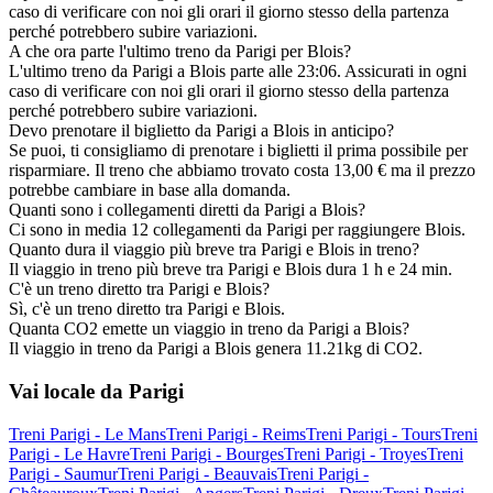
caso di verificare con noi gli orari il giorno stesso della partenza
perché potrebbero subire variazioni.
A che ora parte l'ultimo treno da Parigi per Blois?
L'ultimo treno da Parigi a Blois parte alle 23:06. Assicurati in ogni
caso di verificare con noi gli orari il giorno stesso della partenza
perché potrebbero subire variazioni.
Devo prenotare il biglietto da Parigi a Blois in anticipo?
Se puoi, ti consigliamo di prenotare i biglietti il prima possibile per
risparmiare. Il treno che abbiamo trovato costa 13,00 € ma il prezzo
potrebbe cambiare in base alla domanda.
Quanti sono i collegamenti diretti da Parigi a Blois?
Ci sono in media 12 collegamenti da Parigi per raggiungere Blois.
Quanto dura il viaggio più breve tra Parigi e Blois in treno?
Il viaggio in treno più breve tra Parigi e Blois dura 1 h e 24 min.
C'è un treno diretto tra Parigi e Blois?
Sì, c'è un treno diretto tra Parigi e Blois.
Quanta CO2 emette un viaggio in treno da Parigi a Blois?
Il viaggio in treno da Parigi a Blois genera 11.21kg di CO2.
Vai locale da Parigi
Treni Parigi - Le Mans
Treni Parigi - Reims
Treni Parigi - Tours
Treni
Parigi - Le Havre
Treni Parigi - Bourges
Treni Parigi - Troyes
Treni
Parigi - Saumur
Treni Parigi - Beauvais
Treni Parigi -