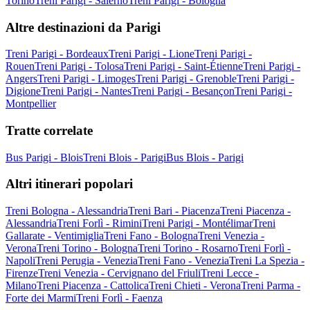
Torino
Treni Parigi - Salerno
Treni Parigi - Bologna
Altre destinazioni da Parigi
Treni Parigi - Bordeaux
Treni Parigi - Lione
Treni Parigi -
Rouen
Treni Parigi - Tolosa
Treni Parigi - Saint-Étienne
Treni Parigi -
Angers
Treni Parigi - Limoges
Treni Parigi - Grenoble
Treni Parigi -
Digione
Treni Parigi - Nantes
Treni Parigi - Besançon
Treni Parigi -
Montpellier
Tratte correlate
Bus Parigi - Blois
Treni Blois - Parigi
Bus Blois - Parigi
Altri itinerari popolari
Treni Bologna - Alessandria
Treni Bari - Piacenza
Treni Piacenza -
Alessandria
Treni Forlì - Rimini
Treni Parigi - Montélimar
Treni
Gallarate - Ventimiglia
Treni Fano - Bologna
Treni Venezia -
Verona
Treni Torino - Bologna
Treni Torino - Rosarno
Treni Forlì -
Napoli
Treni Perugia - Venezia
Treni Fano - Venezia
Treni La Spezia -
Firenze
Treni Venezia - Cervignano del Friuli
Treni Lecce -
Milano
Treni Piacenza - Cattolica
Treni Chieti - Verona
Treni Parma -
Forte dei Marmi
Treni Forlì - Faenza