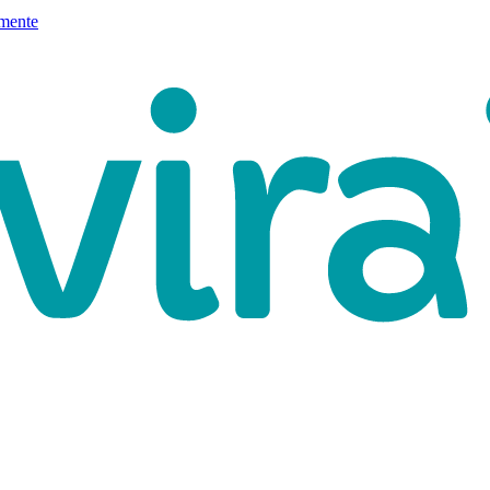
mente