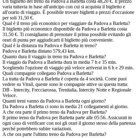
Un biglietto del treno da Padova a Barletta costa 48,20 €. Il prezzo
varia tuttavia in base all'anticipo con cui si acquista il biglietto e
all'orario di viaggio. È possibile trovare biglietti a prezzi d'occasione
per soli 31,50 €.
Qual è il treno più economico per viaggiare da Padova a Barletta?
Il biglietto più economico disponibile da Padova a Barletta costa
31,50 €. Ti consigliamo di prenotare il prima possibile evitando gli
orari di punta per aggiudicarti il biglietto più conveniente.
Qual è la distanza tra Padova e Barletta in treno?
Padova e Barletta distano 579,43 km.
Quanto dura il viaggio in treno tra Padova e Barletta?
Il viaggio da Padova a Barletta dura in media 7 h e 35 min.
Scegliendo l'opzione di viaggio più veloce arriverai in 6 h e 29 min.
Quali compagnie collegano Padova a Barletta?
La tratta da Padova a Barletta è coperta da 4 società. Come puoi
vedere su Virail, queste sono le compagnie attive su questa tratta:
DB - Intercity, Frecciarossa, Trenitalia, Intercity Notte e Regionale
Veloce.
Quanti treni vanno da Padova a Barletta ogni giorno?
Da Padova a Barletta ci sono in media 21 collegamenti al giorno.
A che ora parte il primo treno da Padova per Barletta?
Il primo treno da Padova per Barletta parte alle 05:56. Assicurati in
ogni caso di verificare con noi gli orari il giorno stesso della partenza
perché potrebbero subire variazioni.
A che ora parte l'ultimo treno da Padova per Barletta?