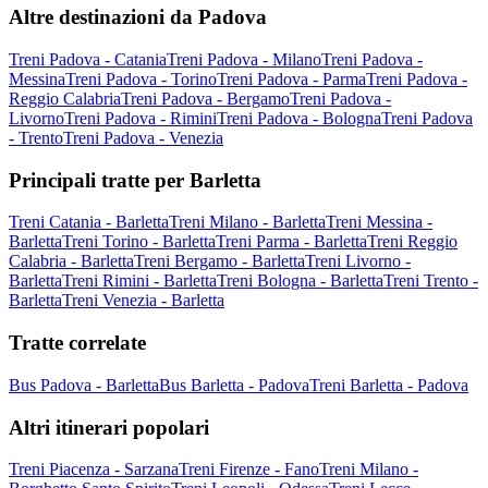
Altre destinazioni da Padova
Treni Padova - Catania
Treni Padova - Milano
Treni Padova -
Messina
Treni Padova - Torino
Treni Padova - Parma
Treni Padova -
Reggio Calabria
Treni Padova - Bergamo
Treni Padova -
Livorno
Treni Padova - Rimini
Treni Padova - Bologna
Treni Padova
- Trento
Treni Padova - Venezia
Principali tratte per Barletta
Treni Catania - Barletta
Treni Milano - Barletta
Treni Messina -
Barletta
Treni Torino - Barletta
Treni Parma - Barletta
Treni Reggio
Calabria - Barletta
Treni Bergamo - Barletta
Treni Livorno -
Barletta
Treni Rimini - Barletta
Treni Bologna - Barletta
Treni Trento -
Barletta
Treni Venezia - Barletta
Tratte correlate
Bus Padova - Barletta
Bus Barletta - Padova
Treni Barletta - Padova
Altri itinerari popolari
Treni Piacenza - Sarzana
Treni Firenze - Fano
Treni Milano -