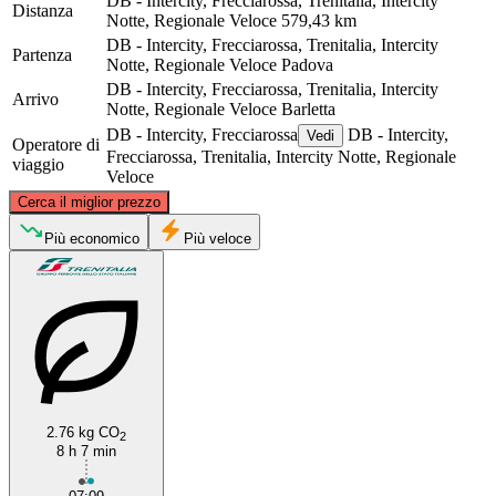
DB - Intercity, Frecciarossa, Trenitalia, Intercity
Distanza
Notte, Regionale Veloce
579,43 km
DB - Intercity, Frecciarossa, Trenitalia, Intercity
Partenza
Notte, Regionale Veloce
Padova
DB - Intercity, Frecciarossa, Trenitalia, Intercity
Arrivo
Notte, Regionale Veloce
Barletta
DB - Intercity, Frecciarossa
DB - Intercity,
Vedi
Operatore di
Frecciarossa, Trenitalia, Intercity Notte, Regionale
viaggio
Veloce
©
CARTO
, ©
OpenStreetMap
contributors
Cerca il miglior prezzo
Padua
Più economico
Più veloce
2.76 kg CO
2
8 h 7 min
Barletta