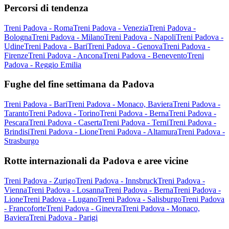
Percorsi di tendenza
Treni Padova - Roma
Treni Padova - Venezia
Treni Padova -
Bologna
Treni Padova - Milano
Treni Padova - Napoli
Treni Padova -
Udine
Treni Padova - Bari
Treni Padova - Genova
Treni Padova -
Firenze
Treni Padova - Ancona
Treni Padova - Benevento
Treni
Padova - Reggio Emilia
Fughe del fine settimana da Padova
Treni Padova - Bari
Treni Padova - Monaco, Baviera
Treni Padova -
Taranto
Treni Padova - Torino
Treni Padova - Berna
Treni Padova -
Pescara
Treni Padova - Caserta
Treni Padova - Terni
Treni Padova -
Brindisi
Treni Padova - Lione
Treni Padova - Altamura
Treni Padova -
Strasburgo
Rotte internazionali da Padova e aree vicine
Treni Padova - Zurigo
Treni Padova - Innsbruck
Treni Padova -
Vienna
Treni Padova - Losanna
Treni Padova - Berna
Treni Padova -
Lione
Treni Padova - Lugano
Treni Padova - Salisburgo
Treni Padova
- Francoforte
Treni Padova - Ginevra
Treni Padova - Monaco,
Baviera
Treni Padova - Parigi