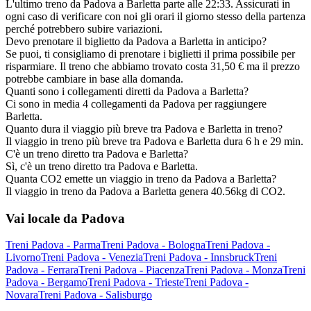
L'ultimo treno da Padova a Barletta parte alle 22:33. Assicurati in
ogni caso di verificare con noi gli orari il giorno stesso della partenza
perché potrebbero subire variazioni.
Devo prenotare il biglietto da Padova a Barletta in anticipo?
Se puoi, ti consigliamo di prenotare i biglietti il prima possibile per
risparmiare. Il treno che abbiamo trovato costa 31,50 € ma il prezzo
potrebbe cambiare in base alla domanda.
Quanti sono i collegamenti diretti da Padova a Barletta?
Ci sono in media 4 collegamenti da Padova per raggiungere
Barletta.
Quanto dura il viaggio più breve tra Padova e Barletta in treno?
Il viaggio in treno più breve tra Padova e Barletta dura 6 h e 29 min.
C'è un treno diretto tra Padova e Barletta?
Sì, c'è un treno diretto tra Padova e Barletta.
Quanta CO2 emette un viaggio in treno da Padova a Barletta?
Il viaggio in treno da Padova a Barletta genera 40.56kg di CO2.
Vai locale da Padova
Treni Padova - Parma
Treni Padova - Bologna
Treni Padova -
Livorno
Treni Padova - Venezia
Treni Padova - Innsbruck
Treni
Padova - Ferrara
Treni Padova - Piacenza
Treni Padova - Monza
Treni
Padova - Bergamo
Treni Padova - Trieste
Treni Padova -
Novara
Treni Padova - Salisburgo