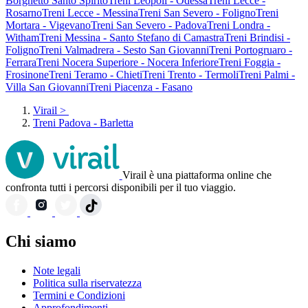
Borghetto Santo Spirito
Treni Leopoli - Odessa
Treni Lecce -
Rosarno
Treni Lecce - Messina
Treni San Severo - Foligno
Treni
Mortara - Vigevano
Treni San Severo - Padova
Treni Londra -
Witham
Treni Messina - Santo Stefano di Camastra
Treni Brindisi -
Foligno
Treni Valmadrera - Sesto San Giovanni
Treni Portogruaro -
Ferrara
Treni Nocera Superiore - Nocera Inferiore
Treni Foggia -
Frosinone
Treni Teramo - Chieti
Treni Trento - Termoli
Treni Palmi -
Villa San Giovanni
Treni Piacenza - Fasano
Virail
>
Treni Padova - Barletta
Virail è una piattaforma online che
confronta tutti i percorsi disponibili per il tuo viaggio.
Chi siamo
Note legali
Politica sulla riservatezza
Termini e Condizioni
Approfondimenti