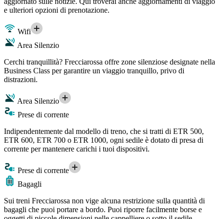
aggiornato sulle notizie. Qui troverai anche aggiornamenti di viaggio
e ulteriori opzioni di prenotazione.
Wifi
Area Silenzio
Cerchi tranquillità? Frecciarossa offre zone silenziose designate nella
Business Class per garantire un viaggio tranquillo, privo di
distrazioni.
Area Silenzio
Prese di corrente
Indipendentemente dal modello di treno, che si tratti di ETR 500,
ETR 600, ETR 700 o ETR 1000, ogni sedile è dotato di presa di
corrente per mantenere carichi i tuoi dispositivi.
Prese di corrente
Bagagli
Sui treni Frecciarossa non vige alcuna restrizione sulla quantità di
bagagli che puoi portare a bordo. Puoi riporre facilmente borse e
oggetti di piccole dimensioni nelle cappelliere o sotto il sedile,